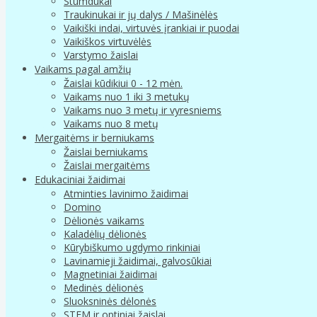
Stumdukai
Traukinukai ir jų dalys / Mašinėlės
Vaikiški indai, virtuvės įrankiai ir puodai
Vaikiškos virtuvėlės
Varstymo žaislai
Vaikams pagal amžių
Žaislai kūdikiui 0 - 12 mėn.
Vaikams nuo 1 iki 3 metukų
Vaikams nuo 3 metų ir vyresniems
Vaikams nuo 8 metų
Mergaitėms ir berniukams
Žaislai berniukams
Žaislai mergaitėms
Edukaciniai žaidimai
Atminties lavinimo žaidimai
Domino
Dėlionės vaikams
Kaladėlių dėlionės
Kūrybiškumo ugdymo rinkiniai
Lavinamieji žaidimai, galvosūkiai
Magnetiniai žaidimai
Medinės dėlionės
Sluoksninės dėlonės
STEM ir optiniai žaislai