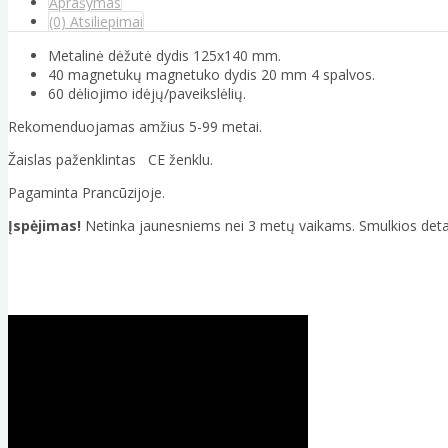
Aprašymas
(0) Atsiliepimai
Metalinė dėžutė dydis 125x140 mm.
40 magnetukų magnetuko dydis 20 mm 4 spalvos.
60 dėliojimo idėjų/paveikslėlių.
Rekomenduojamas amžius 5-99 metai.
Žaislas paženklintas CE ženklu.
Pagaminta Prancūzijoje.
Įspėjimas!
Netinka jaunesniems nei 3 metų vaikams. Smulkios deta