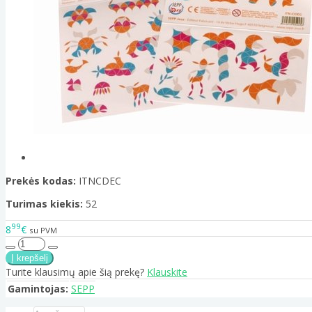
Prekės kodas:
ITNCDEC
Turimas kiekis:
52
99
8
€
su PVM
Turite klausimų apie šią prekę?
Klauskite
Gamintojas:
SEPP