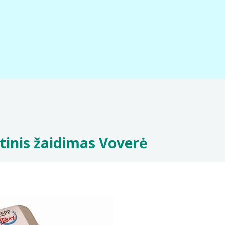
tinis žaidimas Voverė