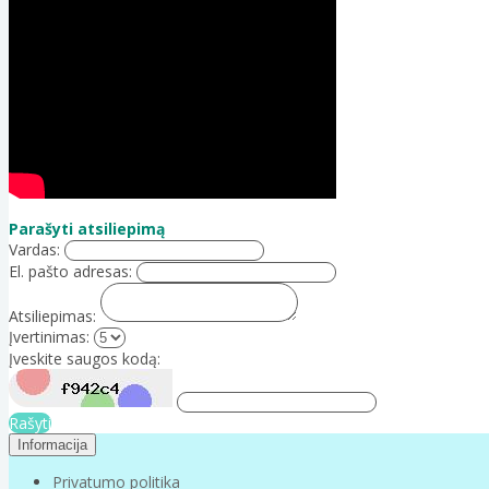
Parašyti atsiliepimą
Vardas:
El. pašto adresas:
Atsiliepimas:
Įvertinimas:
Įveskite saugos kodą:
Rašyti
Informacija
Privatumo politika