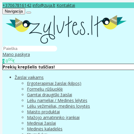
+37067816142
info@zuja.lt
Kontaktai
Navigacija
Mano paskyra
00
0
€
0
Prekių krepšelis tuščias!
Žaislai vaikams
Ergoterapiniai žaislai (kilpos)
Formelių rūšiuoklė
Gamtai draugiški žaislai
Lėlių nameliai / Medinės lėlytės
Lėlių vežimėliai, medinės lovytės
Maisto produktai
Mažojo amatininko įrankiai
Mediniai žaislai
Medinės kaladėlės