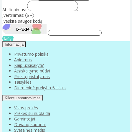
Atsiliepimas:
Įvertinimas:
Įveskite saugos kodą:
Rašyti
Informacija
Privatumo politika
Apie mus
Kaip užsisakyti?
Atsiskaitymo būdai
Prekių pristatymas
Taisyklės
Didmeninė prekyba žaislais
Klientų aptarnavimas
Visos prekės
Prekės su nuolaida
Gamintojai
Dovanų kuponai
Svetainės medis