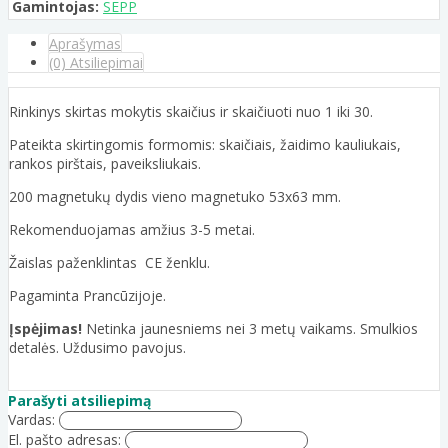
Gamintojas:
SEPP
Aprašymas
(0) Atsiliepimai
Rinkinys skirtas mokytis skaičius ir skaičiuoti nuo 1 iki 30.
Pateikta skirtingomis formomis: skaičiais, žaidimo kauliukais,
rankos pirštais, paveiksliukais.
200 magnetukų dydis vieno magnetuko 53x63 mm.
Rekomenduojamas amžius 3-5 metai.
Žaislas paženklintas CE ženklu.
Pagaminta Prancūzijoje.
Įspėjimas!
Netinka jaunesniems nei 3 metų vaikams. Smulkios
detalės. Uždusimo pavojus.
Parašyti atsiliepimą
Vardas:
El. pašto adresas: