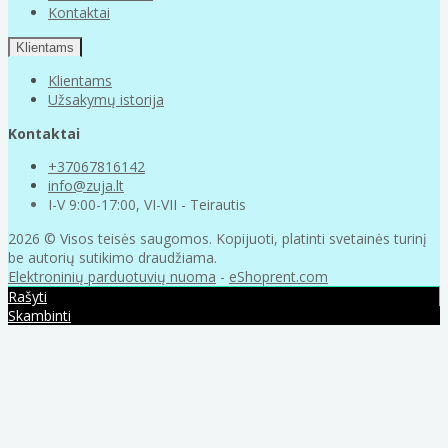
Kontaktai
Klientams
Klientams
Užsakymų istorija
Kontaktai
+37067816142
info@zuja.lt
I-V 9:00-17:00, VI-VII - Teirautis
2026 © Visos teisės saugomos. Kopijuoti, platinti svetainės turinį
be autorių sutikimo draudžiama.
Elektroninių parduotuvių nuoma
-
eShoprent.com
Rašyti
Skambinti