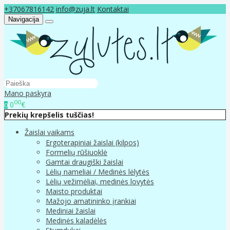
+37067816142
info@zuja.lt
Kontaktai
Navigacija
Mano paskyra
00
0
€
0
Prekių krepšelis tuščias!
Žaislai vaikams
Ergoterapiniai žaislai (kilpos)
Formelių rūšiuoklė
Gamtai draugiški žaislai
Lėlių nameliai / Medinės lėlytės
Lėlių vežimėliai, medinės lovytės
Maisto produktai
Mažojo amatininko įrankiai
Mediniai žaislai
Medinės kaladėlės