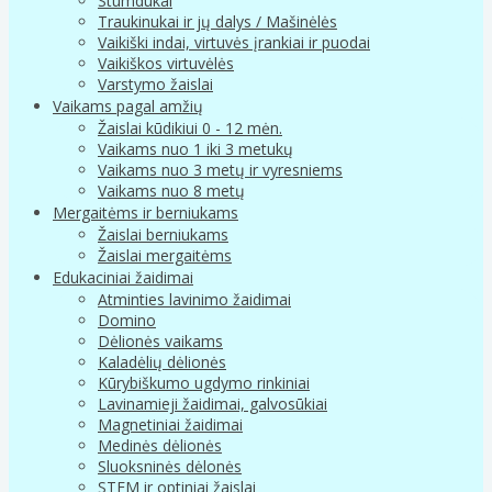
Stumdukai
Traukinukai ir jų dalys / Mašinėlės
Vaikiški indai, virtuvės įrankiai ir puodai
Vaikiškos virtuvėlės
Varstymo žaislai
Vaikams pagal amžių
Žaislai kūdikiui 0 - 12 mėn.
Vaikams nuo 1 iki 3 metukų
Vaikams nuo 3 metų ir vyresniems
Vaikams nuo 8 metų
Mergaitėms ir berniukams
Žaislai berniukams
Žaislai mergaitėms
Edukaciniai žaidimai
Atminties lavinimo žaidimai
Domino
Dėlionės vaikams
Kaladėlių dėlionės
Kūrybiškumo ugdymo rinkiniai
Lavinamieji žaidimai, galvosūkiai
Magnetiniai žaidimai
Medinės dėlionės
Sluoksninės dėlonės
STEM ir optiniai žaislai