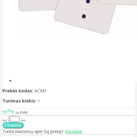
Prekės kodas:
ACM1
Turimas kiekis:
1
99
59
€
su PVM
Turite klausimų apie šią prekę?
Klauskite