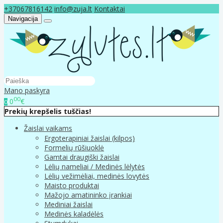
+37067816142
info@zuja.lt
Kontaktai
Navigacija
Mano paskyra
00
0
€
0
Prekių krepšelis tuščias!
Žaislai vaikams
Ergoterapiniai žaislai (kilpos)
Formelių rūšiuoklė
Gamtai draugiški žaislai
Lėlių nameliai / Medinės lėlytės
Lėlių vežimėliai, medinės lovytės
Maisto produktai
Mažojo amatininko įrankiai
Mediniai žaislai
Medinės kaladėlės