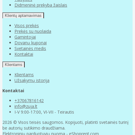
Didmeninė prekyba žaislais
Klientų aptarnavimas
Visos prekės
Prekės su nuolaida
Gamintojai
Dovanų kuponai
Svetainės medis
Kontaktai
Klientams
Klientams
Užsakymų istorija
Kontaktai
+37067816142
info@zuja.lt
I-V 9:00-17:00, VI-VII - Teirautis
2026 © Visos teisės saugomos. Kopijuoti, platinti svetainės turinį
be autorių sutikimo draudžiama.
Elektroninių parduotuvių nuoma
-
eShoprent.com