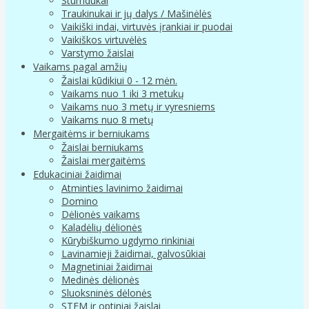
Stumdukai
Traukinukai ir jų dalys / Mašinėlės
Vaikiški indai, virtuvės įrankiai ir puodai
Vaikiškos virtuvėlės
Varstymo žaislai
Vaikams pagal amžių
Žaislai kūdikiui 0 - 12 mėn.
Vaikams nuo 1 iki 3 metukų
Vaikams nuo 3 metų ir vyresniems
Vaikams nuo 8 metų
Mergaitėms ir berniukams
Žaislai berniukams
Žaislai mergaitėms
Edukaciniai žaidimai
Atminties lavinimo žaidimai
Domino
Dėlionės vaikams
Kaladėlių dėlionės
Kūrybiškumo ugdymo rinkiniai
Lavinamieji žaidimai, galvosūkiai
Magnetiniai žaidimai
Medinės dėlionės
Sluoksninės dėlonės
STEM ir optiniai žaislai