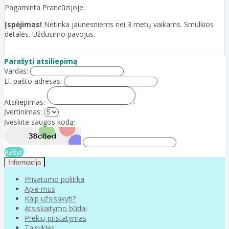
Pagaminta Prancūzijoje.
Įspėjimas!
Netinka jaunesniems nei 3 metų vaikams. Smulkios
detalės. Uždusimo pavojus.
Parašyti atsiliepimą
Vardas:
El. pašto adresas:
Atsiliepimas:
Įvertinimas:
Įveskite saugos kodą:
Rašyti
Informacija
Privatumo politika
Apie mus
Kaip užsisakyti?
Atsiskaitymo būdai
Prekių pristatymas
Taisyklės