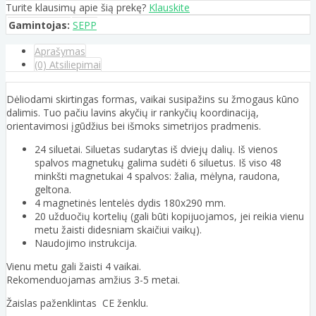
Turite klausimų apie šią prekę?
Klauskite
Gamintojas:
SEPP
Aprašymas
(0) Atsiliepimai
Dėliodami skirtingas formas, vaikai susipažins su žmogaus kūno
dalimis. Tuo pačiu lavins akyčių ir rankyčių koordinaciją,
orientavimosi įgūdžius bei išmoks simetrijos pradmenis.
24 siluetai. Siluetas sudarytas iš dviejų dalių. Iš vienos
spalvos magnetukų galima sudėti 6 siluetus. Iš viso 48
minkšti magnetukai 4 spalvos: žalia, mėlyna, raudona,
geltona.
4 magnetinės lentelės dydis 180x290 mm.
20 užduočių kortelių (gali būti kopijuojamos, jei reikia vienu
metu žaisti didesniam skaičiui vaikų).
Naudojimo instrukcija.
Vienu metu gali žaisti 4 vaikai.
Rekomenduojamas amžius 3-5 metai.
Žaislas paženklintas CE ženklu.