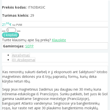
Prekės kodas:
ITN3BASIC
Turimas kiekis:
29
99
21
€
su PVM
Turite klausimų apie šią prekę?
Klauskite
Gamintojas:
SEPP
Aprašymas
(0) Atsiliepimai
Kas nenorėtų sukurti darbelį ir jį eksponuoti ant šaldytuvo? Iotobo
magnetinės dėlionės yra iš trijų paprastų formų, kurių dėka
kūryba neturi ribų.
Sepp Jeux magnetinius žaidimus jau daugiau nei 30 metų kuria
inžinieriai-edukologai iš Prancūzijos. Sunku patikėti, bet juos iki šiol
gamina saulėtame Seignosse miestelyje (Prancūzijoje),
banguojant Atlanto vandenynui. Seignosse yra banglentininkų
rojus, kur rasite net apie 30 plaukimo banglentėmis mokyklų.