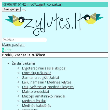
+37067816142
info@zuja.lt
Kontaktai
Navigacija
Mano paskyra
00
0
€
0
Prekių krepšelis tuščias!
Žaislai vaikams
Ergoterapiniai žaislai (kilpos)
Formelių rūšiuoklė
Gamtai draugiški žaislai
Lėlių nameliai / Medinės lėlytės
Lėlių vežimėliai, medinės lovytės
Maisto produktai
Mažojo amatininko įrankiai
Mediniai žaislai
Medinės kaladėlės