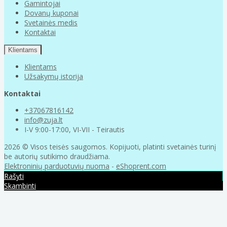
Gamintojai
Dovanų kuponai
Svetainės medis
Kontaktai
Klientams
Klientams
Užsakymų istorija
Kontaktai
+37067816142
info@zuja.lt
I-V 9:00-17:00, VI-VII - Teirautis
2026 © Visos teisės saugomos. Kopijuoti, platinti svetainės turinį
be autorių sutikimo draudžiama.
Elektroninių parduotuvių nuoma
-
eShoprent.com
Rašyti
Skambinti