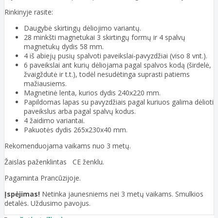
Rinkinyje rasite:
Daugybė skirtingų dėliojimo variantų.
28 minkšti magnetukai 3 skirtingų formų ir 4 spalvų
magnetukų dydis 58 mm.
4 iš abiejų pusių spalvoti paveikslai-pavyzdžiai (viso 8 vnt.).
6 paveikslai ant kurių dėliojama pagal spalvos kodą (širdelė,
žvaigždutė ir t.t.), todėl nesudėtinga suprasti patiems
mažiausiems.
Magnetinė lenta, kurios dydis 240x220 mm.
Papildomas lapas su pavyzdžiais pagal kuriuos galima dėlioti
paveikslus arba pagal spalvų kodus.
4 žaidimo variantai.
Pakuotės dydis 265x230x40 mm.
Rekomenduojama vaikams nuo 3 metų.
Žaislas paženklintas CE ženklu.
Pagaminta Prancūzijoje.
Įspėjimas!
Netinka jaunesniems nei 3 metų vaikams. Smulkios
detalės. Uždusimo pavojus.