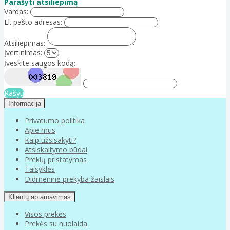
Parašyti atsiliepimą
Vardas:
El. pašto adresas:
Atsiliepimas:
Įvertinimas:
Įveskite saugos kodą:
Rašyti
Informacija
Privatumo politika
Apie mus
Kaip užsisakyti?
Atsiskaitymo būdai
Prekių pristatymas
Taisyklės
Didmeninė prekyba žaislais
Klientų aptarnavimas
Visos prekės
Prekės su nuolaida