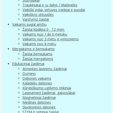
Stumdukai
Traukinukai ir jų dalys / Mašinėlės
Vaikiški indai, virtuvės įrankiai ir puodai
Vaikiškos virtuvėlės
Varstymo žaislai
Vaikams pagal amžių
Žaislai kūdikiui 0 - 12 mėn.
Vaikams nuo 1 iki 3 metukų
Vaikams nuo 3 metų ir vyresniems
Vaikams nuo 8 metų
Mergaitėms ir berniukams
Žaislai berniukams
Žaislai mergaitėms
Edukaciniai žaidimai
Atminties lavinimo žaidimai
Domino
Dėlionės vaikams
Kaladėlių dėlionės
Kūrybiškumo ugdymo rinkiniai
Lavinamieji žaidimai, galvosūkiai
Magnetiniai žaidimai
Medinės dėlionės
Sluoksninės dėlonės
STEM ir optiniai žaislai