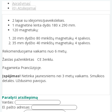
Aprašymas
(0) Atsiliepimai
2 lapai su idėjomis/paveikslėliais.
1 magnetinė lenta dydis 180 x 290 mm.
120 magnetukų:
20 mm dydžio 80 minkštų magnetukų 4 spalvos.
35 mm dydžio 40 minkštų magnetukų 4 spalvos.
Rekomenduojama vaikams nuo 6 metų.
Žaislas paženklintas CE ženklu.
Pagaminta Prancūzijoje.
Įspėjimas!
Netinka jaunesniems nei 3 metų vaikams. Smulkios
detalės. Uždusimo pavojus.
Parašyti atsiliepimą
Vardas:
El. pašto adresas: