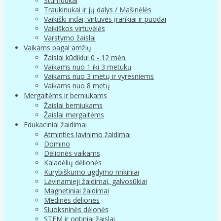
Stumdukai
Traukinukai ir jų dalys / Mašinėlės
Vaikiški indai, virtuvės įrankiai ir puodai
Vaikiškos virtuvėlės
Varstymo žaislai
Vaikams pagal amžių
Žaislai kūdikiui 0 - 12 mėn.
Vaikams nuo 1 iki 3 metukų
Vaikams nuo 3 metų ir vyresniems
Vaikams nuo 8 metų
Mergaitėms ir berniukams
Žaislai berniukams
Žaislai mergaitėms
Edukaciniai žaidimai
Atminties lavinimo žaidimai
Domino
Dėlionės vaikams
Kaladėlių dėlionės
Kūrybiškumo ugdymo rinkiniai
Lavinamieji žaidimai, galvosūkiai
Magnetiniai žaidimai
Medinės dėlionės
Sluoksninės dėlonės
STEM ir optiniai žaislai