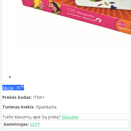
%
Akcija
-30
Prekės kodas:
ITB6+
Turimas kiekis:
Išparduota
Turite klausimų apie šią prekę?
Klauskite
Gamintojas:
SEPP