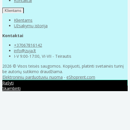
Kontaktai
Klientams
Klientams
Užsakymų istorija
Kontaktai
+37067816142
info@zuja.lt
I-V 9:00-17:00, VI-VII - Teirautis
2026 © Visos teisės saugomos. Kopijuoti, platinti svetainės turinį
be autorių sutikimo draudžiama.
Elektroninių parduotuvių nuoma
-
eShoprent.com
Rašyti
Skambinti