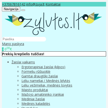
+37067816142
info@zuja.lt
Kontaktai
Navigacija
Mano paskyra
00
0
€
0
Prekių krepšelis tuščias!
Žaislai vaikams
Ergoterapiniai žaislai (kilpos)
Formelių rūšiuoklė
Gamtai draugiški žaislai
Lėlių nameliai / Medinės lėlytės
Lėlių vežimėliai, medinės lovytės
Maisto produktai
Mažojo amatininko įrankiai
Mediniai žaislai
Medinės kaladėlės