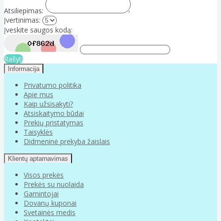
Atsiliepimas:
Įvertinimas:
Įveskite saugos kodą:
Rašyti
Informacija
Privatumo politika
Apie mus
Kaip užsisakyti?
Atsiskaitymo būdai
Prekių pristatymas
Taisyklės
Didmeninė prekyba žaislais
Klientų aptarnavimas
Visos prekės
Prekės su nuolaida
Gamintojai
Dovanų kuponai
Svetainės medis