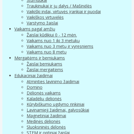
Stumdukai
Traukinukai ir jų dalys / Mašinėlės
Vaikiški indai, virtuvės įrankiai ir puodai
Vaikiškos virtuvėlės
Varstymo žaislai
Vaikams pagal amžių
Žaislai kūdikiui 0 - 12 mėn.
Vaikams nuo 1 iki 3 metukų
Vaikams nuo 3 metų ir vyresniems
Vaikams nuo 8 metų
Mergaitėms ir berniukams
Žaislai berniukams
Žaislai mergaitėms
Edukaciniai žaidimai
Atminties lavinimo žaidimai
Domino
Dėlionės vaikams
Kaladėlių dėlionės
Kūrybiškumo ugdymo rinkiniai
Lavinamieji žaidimai, galvosūkiai
Magnetiniai žaidimai
Medinės dėlionės
Sluoksninės dėlonės
STEM ir optiniai žaislai