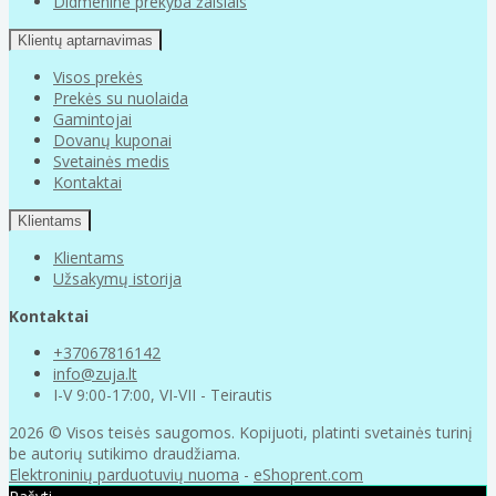
Didmeninė prekyba žaislais
Klientų aptarnavimas
Visos prekės
Prekės su nuolaida
Gamintojai
Dovanų kuponai
Svetainės medis
Kontaktai
Klientams
Klientams
Užsakymų istorija
Kontaktai
+37067816142
info@zuja.lt
I-V 9:00-17:00, VI-VII - Teirautis
2026 © Visos teisės saugomos. Kopijuoti, platinti svetainės turinį
be autorių sutikimo draudžiama.
Elektroninių parduotuvių nuoma
-
eShoprent.com