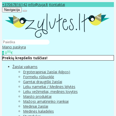
+37067816142
info@zuja.lt
Kontaktai
Navigacija
Mano paskyra
00
0
€
0
Prekių krepšelis tuščias!
Žaislai vaikams
Ergoterapiniai žaislai (kilpos)
Formelių rūšiuoklė
Gamtai draugiški žaislai
Lėlių nameliai / Medinės lėlytės
Lėlių vežimėliai, medinės lovytės
Maisto produktai
Mažojo amatininko įrankiai
Mediniai žaislai
Medinės kaladėlės