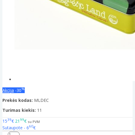
%
Akcija
-30
Prekės kodas:
MLDEC
Turimas kiekis:
11
39
99
15
€
21
€
su PVM
60
Sutaupote - 6
€