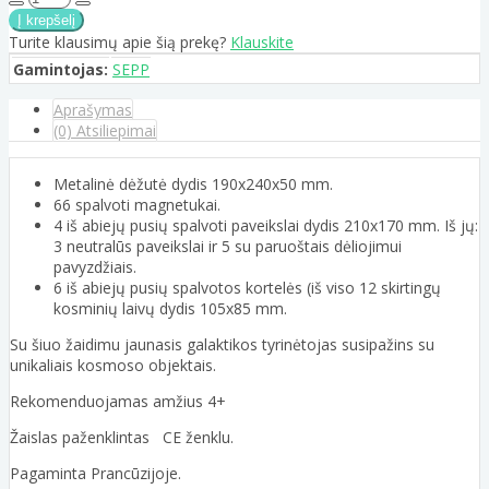
Turite klausimų apie šią prekę?
Klauskite
Gamintojas:
SEPP
Aprašymas
(0) Atsiliepimai
Metalinė dėžutė dydis 190x240x50 mm.
66 spalvoti magnetukai.
4 iš abiejų pusių spalvoti paveikslai dydis 210x170 mm. Iš jų:
3 neutralūs paveikslai ir 5 su paruoštais dėliojimui
pavyzdžiais.
6 iš abiejų pusių spalvotos kortelės (iš viso 12 skirtingų
kosminių laivų dydis 105x85 mm.
Su šiuo žaidimu jaunasis galaktikos tyrinėtojas susipažins su
unikaliais kosmoso objektais.
Rekomenduojamas amžius 4+
Žaislas paženklintas CE ženklu.
Pagaminta Prancūzijoje.