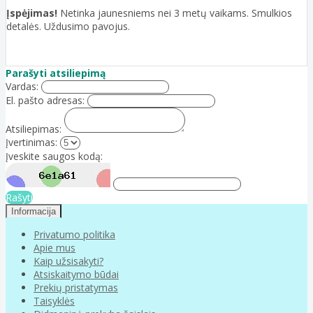
Įspėjimas!
Netinka jaunesniems nei 3 metų vaikams. Smulkios
detalės. Uždusimo pavojus.
Parašyti atsiliepimą
Vardas:
El. pašto adresas:
Atsiliepimas:
Įvertinimas:
Įveskite saugos kodą:
Rašyti
Informacija
Privatumo politika
Apie mus
Kaip užsisakyti?
Atsiskaitymo būdai
Prekių pristatymas
Taisyklės