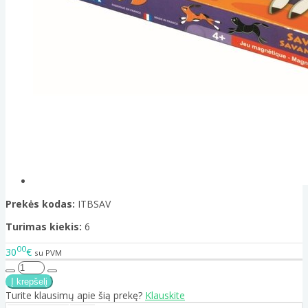
Prekės kodas:
ITBSAV
Turimas kiekis:
6
00
30
€
su PVM
Turite klausimų apie šią prekę?
Klauskite