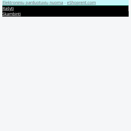
Elektroninių parduotuvių nuoma
-
eShoprent.com
Rašyti
Skambinti