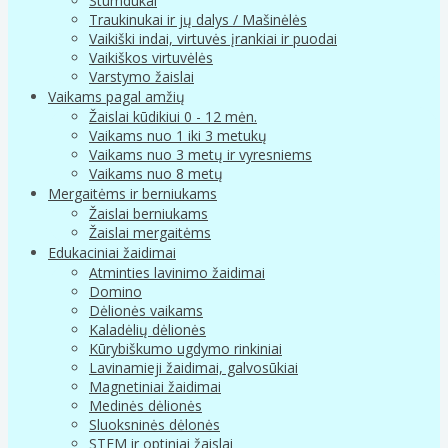
Stumdukai
Traukinukai ir jų dalys / Mašinėlės
Vaikiški indai, virtuvės įrankiai ir puodai
Vaikiškos virtuvėlės
Varstymo žaislai
Vaikams pagal amžių
Žaislai kūdikiui 0 - 12 mėn.
Vaikams nuo 1 iki 3 metukų
Vaikams nuo 3 metų ir vyresniems
Vaikams nuo 8 metų
Mergaitėms ir berniukams
Žaislai berniukams
Žaislai mergaitėms
Edukaciniai žaidimai
Atminties lavinimo žaidimai
Domino
Dėlionės vaikams
Kaladėlių dėlionės
Kūrybiškumo ugdymo rinkiniai
Lavinamieji žaidimai, galvosūkiai
Magnetiniai žaidimai
Medinės dėlionės
Sluoksninės dėlonės
STEM ir optiniai žaislai