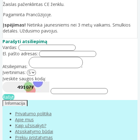
Žaislas paženklintas CE ženklu.
Pagaminta Prancūzijoje.
Įspėjimas!
Netinka jaunesniems nei 3 metų vaikams. Smulkios
detalės. Uždusimo pavojus.
Parašyti atsiliepimą
Vardas:
El. pašto adresas:
Atsiliepimas:
Įvertinimas:
Įveskite saugos kodą:
Rašyti
Informacija
Privatumo politika
Apie mus
Kaip užsisakyti?
Atsiskaitymo būdai
Prekių pristatymas