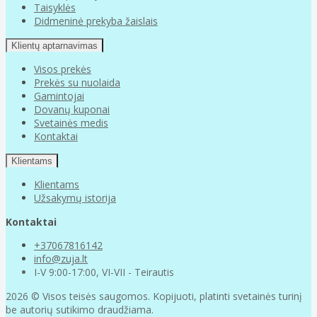
Taisyklės
Didmeninė prekyba žaislais
Klientų aptarnavimas
Visos prekės
Prekės su nuolaida
Gamintojai
Dovanų kuponai
Svetainės medis
Kontaktai
Klientams
Klientams
Užsakymų istorija
Kontaktai
+37067816142
info@zuja.lt
I-V 9:00-17:00, VI-VII - Teirautis
2026 © Visos teisės saugomos. Kopijuoti, platinti svetainės turinį
be autorių sutikimo draudžiama.