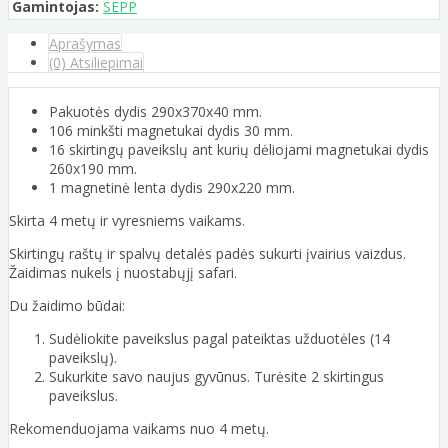
Gamintojas:
SEPP
Aprašymas
(0) Atsiliepimai
Pakuotės dydis 290x370x40 mm.
106 minkšti magnetukai dydis 30 mm.
16 skirtingų paveikslų ant kurių dėliojami magnetukai dydis
260x190 mm.
1 magnetinė lenta dydis 290x220 mm.
Skirta 4 metų ir vyresniems vaikams.
Skirtingų raštų ir spalvų detalės padės sukurti įvairius vaizdus.
Žaidimas nukels į nuostabųjį safari.
Du žaidimo būdai:
Sudėliokite paveikslus pagal pateiktas užduotėles (14
paveikslų).
Sukurkite savo naujus gyvūnus. Turėsite 2 skirtingus
paveikslus.
Rekomenduojama vaikams nuo 4 metų.