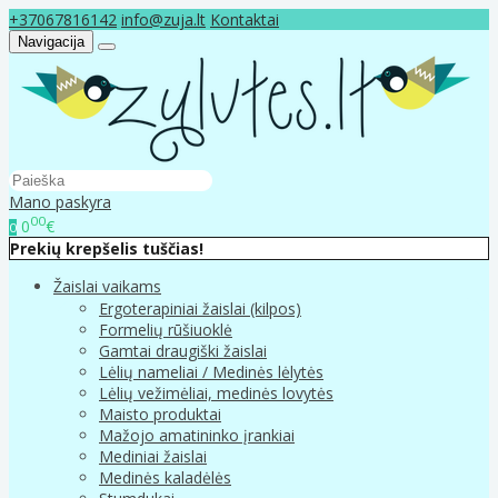
+37067816142
info@zuja.lt
Kontaktai
Navigacija
Mano paskyra
00
0
€
0
Prekių krepšelis tuščias!
Žaislai vaikams
Ergoterapiniai žaislai (kilpos)
Formelių rūšiuoklė
Gamtai draugiški žaislai
Lėlių nameliai / Medinės lėlytės
Lėlių vežimėliai, medinės lovytės
Maisto produktai
Mažojo amatininko įrankiai
Mediniai žaislai
Medinės kaladėlės