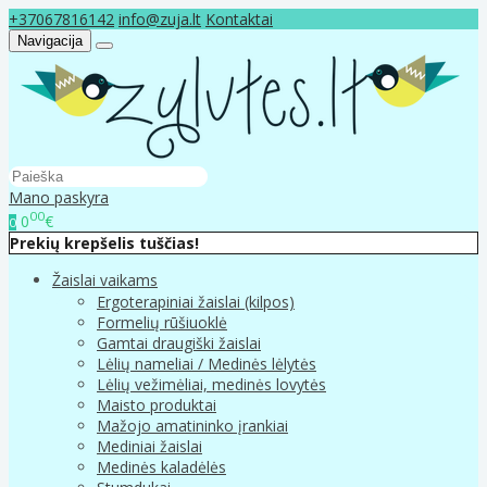
+37067816142
info@zuja.lt
Kontaktai
Navigacija
Mano paskyra
00
0
€
0
Prekių krepšelis tuščias!
Žaislai vaikams
Ergoterapiniai žaislai (kilpos)
Formelių rūšiuoklė
Gamtai draugiški žaislai
Lėlių nameliai / Medinės lėlytės
Lėlių vežimėliai, medinės lovytės
Maisto produktai
Mažojo amatininko įrankiai
Mediniai žaislai
Medinės kaladėlės