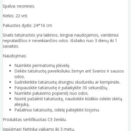
Spalva: neoninės.
Kiekis: 22 vnt.
Pakuotės dydis: 24*16 cm
Snails tatuiruotės yra laikinos, lengvai naudojamos, vandeniui
nepralaidžios ir neveikiančios odos. Išsilaiko nuo 3 dienų iki 1
savaitės.
Naudojimas:
Nuimkite permatomą plėvelę.
Dėkite tatuiruotę paveiksliuku žemyn ant švarios ir sausos
odos.
Sudrėkinkite tatuiruotę drungnu skudurėliu ar kempinėle.
Paspauskite tatuiruotę ir palaikykite 30 sekundžių.
Nuimkite pakavimo popierėlį nuo odos.
Norint pašalinti tatuiruotę, naudokite kūdikio odelei skirtą
aliejuką.
Pašalinus tatuiruotę, odelę patepkite losjonu.
Produktas sertifikuotas CE ženklu.
Įspėjimas! Netinka vaikams iki 3 metų.