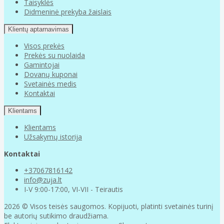
Taisyklės
Didmeninė prekyba žaislais
Klientų aptarnavimas
Visos prekės
Prekės su nuolaida
Gamintojai
Dovanų kuponai
Svetainės medis
Kontaktai
Klientams
Klientams
Užsakymų istorija
Kontaktai
+37067816142
info@zuja.lt
I-V 9:00-17:00, VI-VII - Teirautis
2026 © Visos teisės saugomos. Kopijuoti, platinti svetainės turinį
be autorių sutikimo draudžiama.