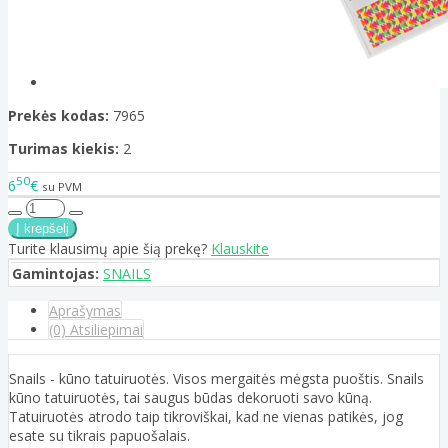
Prekės kodas:
7965
Turimas kiekis:
2
50
6
€
su PVM
Turite klausimų apie šią prekę?
Klauskite
Gamintojas:
SNAILS
Aprašymas
(0) Atsiliepimai
Snails - kūno tatuiruotės. Visos mergaitės mėgsta puoštis. Snails
kūno tatuiruotės, tai saugus būdas dekoruoti savo kūną.
Tatuiruotės atrodo taip tikroviškai, kad ne vienas patikės, jog
esate su tikrais papuošalais.