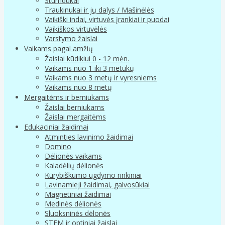
Stumdukai
Traukinukai ir jų dalys / Mašinėlės
Vaikiški indai, virtuvės įrankiai ir puodai
Vaikiškos virtuvėlės
Varstymo žaislai
Vaikams pagal amžių
Žaislai kūdikiui 0 - 12 mėn.
Vaikams nuo 1 iki 3 metukų
Vaikams nuo 3 metų ir vyresniems
Vaikams nuo 8 metų
Mergaitėms ir berniukams
Žaislai berniukams
Žaislai mergaitėms
Edukaciniai žaidimai
Atminties lavinimo žaidimai
Domino
Dėlionės vaikams
Kaladėlių dėlionės
Kūrybiškumo ugdymo rinkiniai
Lavinamieji žaidimai, galvosūkiai
Magnetiniai žaidimai
Medinės dėlionės
Sluoksninės dėlonės
STEM ir optiniai žaislai