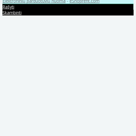
Elektroninių parduotuvių nuoma
-
eShoprent.com
Rašyti
Skambinti