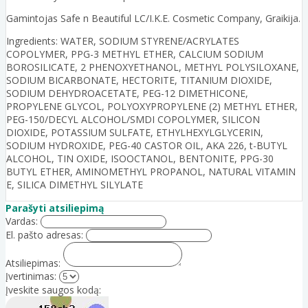
Gamintojas Safe n Beautiful LC/I.K.E. Cosmetic Company, Graikija.
Ingredients: WATER, SODIUM STYRENE/ACRYLATES
COPOLYMER, PPG-3 METHYL ETHER, CALCIUM SODIUM
BOROSILICATE, 2 PHENOXYETHANOL, METHYL POLYSILOXANE,
SODIUM BICARBONATE, HECTORITE, TITANIUM DIOXIDE,
SODIUM DEHYDROACETATE, PEG-12 DIMETHICONE,
PROPYLENE GLYCOL, POLYOXYPROPYLENE (2) METHYL ETHER,
PEG-150/DECYL ALCOHOL/SMDI COPOLYMER, SILICON
DIOXIDE, POTASSIUM SULFATE, ETHYLHEXYLGLYCERIN,
SODIUM HYDROXIDE, PEG-40 CASTOR OIL, AKA 226, t-BUTYL
ALCOHOL, TIN OXIDE, ISOOCTANOL, BENTONITE, PPG-30
BUTYL ETHER, AMINOMETHYL PROPANOL, NATURAL VITAMIN
E, SILICA DIMETHYL SILYLATE
Parašyti atsiliepimą
Vardas:
El. pašto adresas:
Atsiliepimas:
Įvertinimas:
Įveskite saugos kodą: