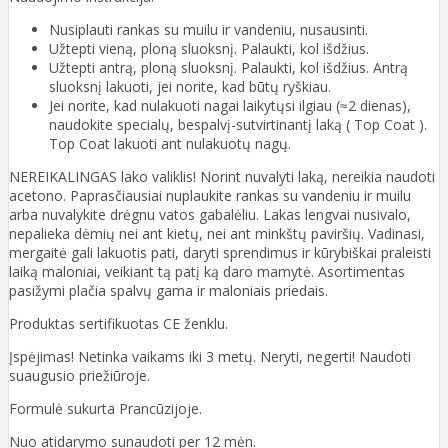
Nusiplauti rankas su muilu ir vandeniu, nusausinti.
Užtepti vieną, ploną sluoksnį. Palaukti, kol išdžius.
Užtepti antrą, ploną sluoksnį. Palaukti, kol išdžius. Antrą
sluoksnį lakuoti, jei norite, kad būtų ryškiau.
Jei norite, kad nulakuoti nagai laikytųsi ilgiau (≈2 dienas),
naudokite specialų, bespalvį-sutvirtinantį laką ( Top Coat ).
Top Coat lakuoti ant nulakuotų nagų.
NEREIKALINGAS lako valiklis! Norint nuvalyti laką, nereikia naudoti
acetono. Paprasčiausiai nuplaukite rankas su vandeniu ir muilu
arba nuvalykite drėgnu vatos gabalėliu. Lakas lengvai nusivalo,
nepalieka dėmių nei ant kietų, nei ant minkštų paviršių. Vadinasi,
mergaitė gali lakuotis pati, daryti sprendimus ir kūrybiškai praleisti
laiką maloniai, veikiant tą patį ką daro mamytė. Asortimentas
pasižymi plačia spalvų gama ir maloniais priedais.
Produktas sertifikuotas CE ženklu.
Įspėjimas! Netinka vaikams iki 3 metų. Neryti, negerti! Naudoti
suaugusio priežiūroje.
Formulė sukurta Prancūzijoje.
Nuo atidarymo sunaudoti per 12 mėn.