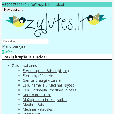
+37067816142
info@zuja.lt
Kontaktai
Navigacija
Mano paskyra
00
0
€
0
Prekių krepšelis tuščias!
Žaislai vaikams
Ergoterapiniai žaislai (kilpos)
Formelių rūšiuoklė
Gamtai draugiški žaislai
Lėlių nameliai / Medinės lėlytės
Lėlių vežimėliai, medinės lovytės
Maisto produktai
Mažojo amatininko įrankiai
Mediniai žaislai
Medinės kaladėlės