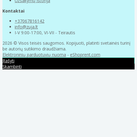
Užsakymų istorija
Kontaktai
+37067816142
info@zuja.lt
I-V 9:00-17:00, VI-VII - Teirautis
2026 © Visos teisės saugomos. Kopijuoti, platinti svetainės turinį
be autorių sutikimo draudžiama.
Elektroninių parduotuvių nuoma
-
eShoprent.com
Rašyti
Skambinti