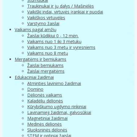
Stumdukai
Traukinukai ir jų dalys / Mašinėlės
Vaikiški indai, virtuvės įrankiai ir puodai
Vaikiškos virtuvėlės
Varstymo žaislai
Vaikams pagal amžių
Žaislai kūdikiui 0 - 12 mėn.
Vaikams nuo 1 iki 3 metukų
Vaikams nuo 3 metų ir vyresniems
Vaikams nuo 8 metų
Mergaitėms ir berniukams
Žaislai berniukams
Žaislai mergaitėms
Edukaciniai žaidimai
Atminties lavinimo žaidimai
Domino
Dėlionės vaikams
Kaladėlių dėlionės
Kūrybiškumo ugdymo rinkiniai
Lavinamieji žaidimai, galvosūkiai
Magnetiniai žaidimai
Medinės dėlionės
Sluoksninės dėlonės
STEM ir optiniai žaislai