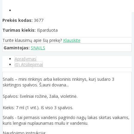
Prekės kodas:
3677
Turimas kiekis:
Išparduota
Turite klausimų apie šią prekę?
Klauskite
Gamintojas:
SNAILS
Aprašymas
(0) Atsiliepimai
Snails – mini rinkinys arba kelioninis rinkinys, kurį sudaro 3
skirtingos spalvos. Š;auni dovana...
Spalvos: švelniai rožinė, žalia, violetinė.
Kiekis: 7 ml (1 vnt.). Iš viso 3 spalvos.
Snails - tai pirmasis vandens pagrindo nagų lakas skirtas vaikams,
kuris lengvai nuplaunamas muilu ir vandeniu.
Naudojimo instrukcija: