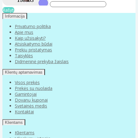
Rašyti
Informacija
Privatumo politika
Apie mus
Kaip užsisakyti?
Atsiskaitymo būdai
Prekių pristatymas
Taisyklės
Didmeninė prekyba žaislais
Klientų aptarnavimas
Visos prekės
Prekės su nuolaida
Gamintojai
Dovanų kuponai
Svetainės medis
Kontaktai
Klientams
Klientams