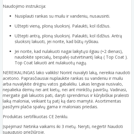
Naudojimo instrukcija:
Nusiplauti rankas su muilu ir vandeniu, nusausinti.
Užtepti vieną, ploną sluoksnį. Palaukti, kol išdžius.
Užtepti antrą, ploną sluoksnį. Palaukti, kol išdžius. Antrą
sluoksnį lakuoti, jei norite, kad būtų ryškiau.
Jei norite, kad nulakuoti nagai laikytųsi ilgiau (≈2 dienas),
naudokite specialų, bespalvį-sutvirtinantį laką ( Top Coat ).
Top Coat lakuoti ant nulakuotų nagų.
NEREIKALINGAS lako valiklis! Norint nuvalyti laką, nereikia naudoti
acetono. Paprasčiausiai nuplaukite rankas su vandeniu ir muilu
arba nuvalykite drėgnu vatos gabalėliu. Lakas lengvai nusivalo,
nepalieka dėmių nei ant kietų, nei ant minkštų paviršių. Vadinasi,
mergaitė gali lakuotis pati, daryti sprendimus ir kūrybiškai praleisti
laiką maloniai, veikiant tą patį ką daro mamytė. Asortimentas
pasižymi plačia spalvų gama ir maloniais priedais.
Produktas sertifikuotas CE ženklu.
Įspėjimas! Netinka vaikams iki 3 metų. Neryti, negerti! Naudoti
suaugusio priežiūroje.