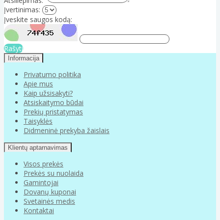
Atsiliepimas:
Įvertinimas:
Įveskite saugos kodą:
Rašyti
Informacija
Privatumo politika
Apie mus
Kaip užsisakyti?
Atsiskaitymo būdai
Prekių pristatymas
Taisyklės
Didmeninė prekyba žaislais
Klientų aptarnavimas
Visos prekės
Prekės su nuolaida
Gamintojai
Dovanų kuponai
Svetainės medis
Kontaktai