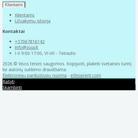
Klientams
Klientams
Užsakymų istorija
Kontaktai
+37067816142
info@zuja.lt
I-V 9:00-17:00, VI-VII - Teirautis
2026 © Visos teisės saugomos. Kopijuoti, platinti svetainės turinį
be autorių sutikimo draudžiama.
Elektroninių parduotuvių nuoma
-
eShoprent.com
Rašyti
Skambinti