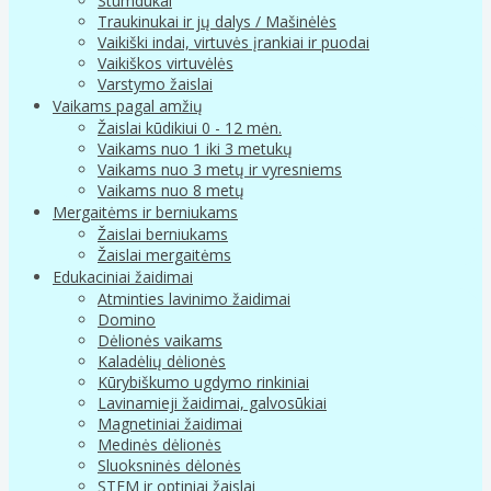
Stumdukai
Traukinukai ir jų dalys / Mašinėlės
Vaikiški indai, virtuvės įrankiai ir puodai
Vaikiškos virtuvėlės
Varstymo žaislai
Vaikams pagal amžių
Žaislai kūdikiui 0 - 12 mėn.
Vaikams nuo 1 iki 3 metukų
Vaikams nuo 3 metų ir vyresniems
Vaikams nuo 8 metų
Mergaitėms ir berniukams
Žaislai berniukams
Žaislai mergaitėms
Edukaciniai žaidimai
Atminties lavinimo žaidimai
Domino
Dėlionės vaikams
Kaladėlių dėlionės
Kūrybiškumo ugdymo rinkiniai
Lavinamieji žaidimai, galvosūkiai
Magnetiniai žaidimai
Medinės dėlionės
Sluoksninės dėlonės
STEM ir optiniai žaislai