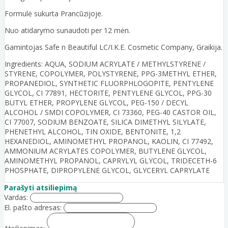
Formulė sukurta Prancūzijoje.
Nuo atidarymo sunaudoti per 12 mėn.
Gamintojas Safe n Beautiful LC/I.K.E. Cosmetic Company, Graikija.
Ingredients: AQUA, SODIUM ACRYLATE / METHYLSTYRENE /
STYRENE, COPOLYMER, POLYSTYRENE, PPG-3METHYL ETHER,
PROPANEDIOL, SYNTHETIC FLUORPHLOGOPITE, PENTYLENE
GLYCOL, CI 77891, HECTORITE, PENTYLENE GLYCOL, PPG-30
BUTYL ETHER, PROPYLENE GLYCOL, PEG-150 / DECYL
ALCOHOL / SMDI COPOLYMER, CI 73360, PEG-40 CASTOR OIL,
CI 77007, SODIUM BENZOATE, SILICA DIMETHYL SILYLATE,
PHENETHYL ALCOHOL, TIN OXIDE, BENTONITE, 1,2
HEXANEDIOL, AMINOMETHYL PROPANOL, KAOLIN, CI 77492,
AMMONIUM ACRYLATES COPOLYMER, BUTYLENE GLYCOL,
AMINOMETHYL PROPANOL, CAPRYLYL GLYCOL, TRIDECETH-6
PHOSPHATE, DIPROPYLENE GLYCOL, GLYCERYL CAPRYLATE
Parašyti atsiliepimą
Vardas:
El. pašto adresas: