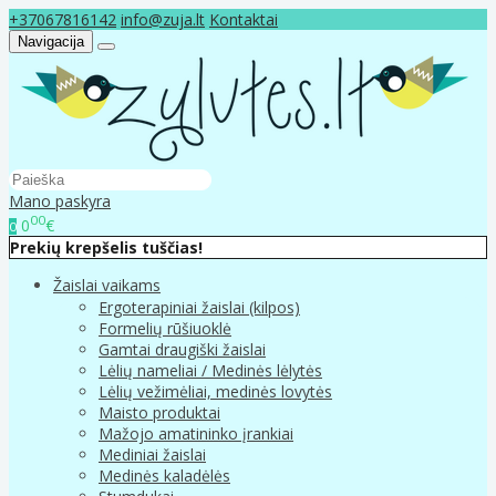
+37067816142
info@zuja.lt
Kontaktai
Navigacija
Mano paskyra
00
0
€
0
Prekių krepšelis tuščias!
Žaislai vaikams
Ergoterapiniai žaislai (kilpos)
Formelių rūšiuoklė
Gamtai draugiški žaislai
Lėlių nameliai / Medinės lėlytės
Lėlių vežimėliai, medinės lovytės
Maisto produktai
Mažojo amatininko įrankiai
Mediniai žaislai
Medinės kaladėlės