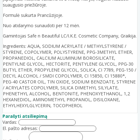
suaugusio priežiūroje.
Formulė sukurta Prancūzijoje.
Nuo atidarymo sunaudoti per 12 mėn.
Gamintojas Safe n Beautiful LC/I.K.E. Cosmetic Company, Graikija.
Ingredients: AQUA, SODIUM ACRYLATE / METHYLSTYRENE /
STYRENE, COPOLYMER, POLYSTYRENE, PPG-3METHYL ETHER,
PROPANEDIOL, CALCIUM ALUMINUM BOROSILICATE,
PENTYLNE GLYCOL, HECTORITE, PENTYLENE GLYCOL, PPG-30
BUTYL ETHER, PROPYLENE GLYCOL, SOLICA, CI 7789, PEG-150 /
DECYL ALCOHOL / SMDI COPOLYMER, CI 15850, CI 15880*,
PEG-40 CASTOR OIL, TIN OXIDE, SODIUM BENZOATE, STYRENE
/ ACRYLATES COPOLYMER, SILICA DIMETHYL SILYLATE,
PHENETHYL ALCOHOL, BENTONITE, PHENOXYETHANOL, 1,2
HEXANEDIOL, AMINOMETHYL PROPANOL, DISILOXANE,
ETHYLHEXYLGLYCERIN, TOCOPHEROL
Parašyti atsiliepimą
Vardas:
El. pašto adresas: