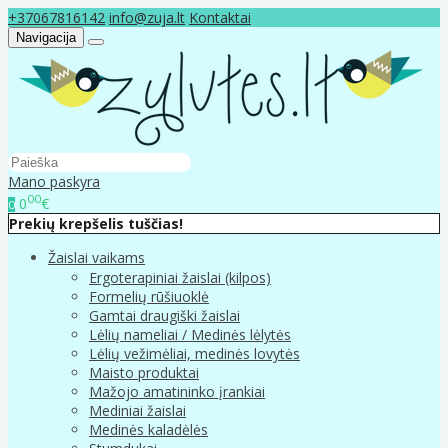
+37067816142
info@zuja.lt
Kontaktai
Navigacija
Mano paskyra
00
0
€
0
Prekių krepšelis tuščias!
Žaislai vaikams
Ergoterapiniai žaislai (kilpos)
Formelių rūšiuoklė
Gamtai draugiški žaislai
Lėlių nameliai / Medinės lėlytės
Lėlių vežimėliai, medinės lovytės
Maisto produktai
Mažojo amatininko įrankiai
Mediniai žaislai
Medinės kaladėlės