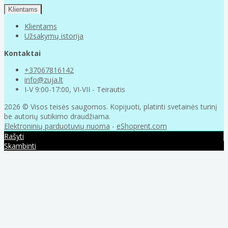
Klientams
Klientams
Užsakymų istorija
Kontaktai
+37067816142
info@zuja.lt
I-V 9:00-17:00, VI-VII - Teirautis
2026 © Visos teisės saugomos. Kopijuoti, platinti svetainės turinį
be autorių sutikimo draudžiama.
Elektroninių parduotuvių nuoma
-
eShoprent.com
Rašyti
Skambinti