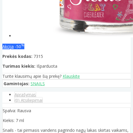
%
Akcija
-50
Prekės kodas:
7315
Turimas kiekis:
Išparduota
Turite klausimų apie šią prekę?
Klauskite
Gamintojas:
SNAILS
Aprašymas
(0) Atsiliepimai
Spalva: Rausva
Kiekis: 7 ml
Snails - tai pirmasis vandens pagrindo nagų lakas skirtas vaikams,