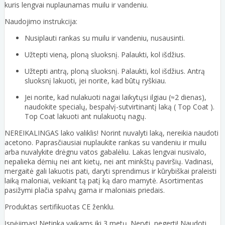
kuris lengvai nuplaunamas muilu ir vandeniu.
Naudojimo instrukcija:
Nusiplauti rankas su muilu ir vandeniu, nusausinti.
Užtepti vieną, ploną sluoksnį. Palaukti, kol išdžius.
Užtepti antrą, ploną sluoksnį. Palaukti, kol išdžius. Antrą
sluoksnį lakuoti, jei norite, kad būtų ryškiau.
Jei norite, kad nulakuoti nagai laikytųsi ilgiau (≈2 dienas),
naudokite specialų, bespalvį-sutvirtinantį laką ( Top Coat ).
Top Coat lakuoti ant nulakuotų nagų.
NEREIKALINGAS lako valiklis! Norint nuvalyti laką, nereikia naudoti
acetono. Paprasčiausiai nuplaukite rankas su vandeniu ir muilu
arba nuvalykite drėgnu vatos gabalėliu. Lakas lengvai nusivalo,
nepalieka dėmių nei ant kietų, nei ant minkštų paviršių. Vadinasi,
mergaitė gali lakuotis pati, daryti sprendimus ir kūrybiškai praleisti
laiką maloniai, veikiant tą patį ką daro mamytė. Asortimentas
pasižymi plačia spalvų gama ir maloniais priedais.
Produktas sertifikuotas CE ženklu.
Įspėjimas! Netinka vaikams iki 3 metų. Neryti, negerti! Naudoti