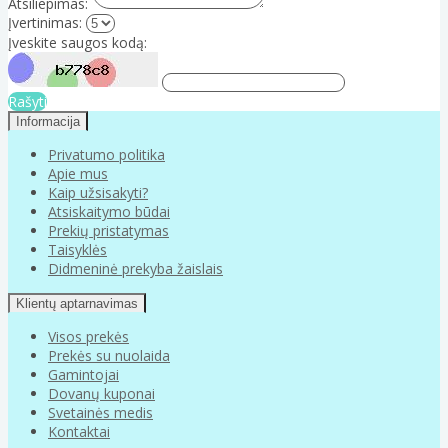
Atsiliepimas:
Įvertinimas:
Įveskite saugos kodą:
Rašyti
Informacija
Privatumo politika
Apie mus
Kaip užsisakyti?
Atsiskaitymo būdai
Prekių pristatymas
Taisyklės
Didmeninė prekyba žaislais
Klientų aptarnavimas
Visos prekės
Prekės su nuolaida
Gamintojai
Dovanų kuponai
Svetainės medis
Kontaktai