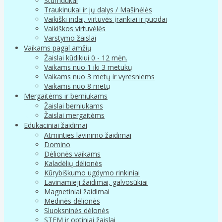
Stumdukai
Traukinukai ir jų dalys / Mašinėlės
Vaikiški indai, virtuvės įrankiai ir puodai
Vaikiškos virtuvėlės
Varstymo žaislai
Vaikams pagal amžių
Žaislai kūdikiui 0 - 12 mėn.
Vaikams nuo 1 iki 3 metukų
Vaikams nuo 3 metų ir vyresniems
Vaikams nuo 8 metų
Mergaitėms ir berniukams
Žaislai berniukams
Žaislai mergaitėms
Edukaciniai žaidimai
Atminties lavinimo žaidimai
Domino
Dėlionės vaikams
Kaladėlių dėlionės
Kūrybiškumo ugdymo rinkiniai
Lavinamieji žaidimai, galvosūkiai
Magnetiniai žaidimai
Medinės dėlionės
Sluoksninės dėlonės
STEM ir optiniai žaislai