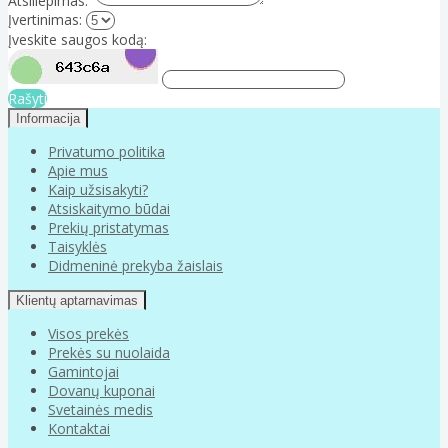
Atsiliepimas:
Įvertinimas:
Įveskite saugos kodą:
Rašyti
Informacija
Privatumo politika
Apie mus
Kaip užsisakyti?
Atsiskaitymo būdai
Prekių pristatymas
Taisyklės
Didmeninė prekyba žaislais
Klientų aptarnavimas
Visos prekės
Prekės su nuolaida
Gamintojai
Dovanų kuponai
Svetainės medis
Kontaktai