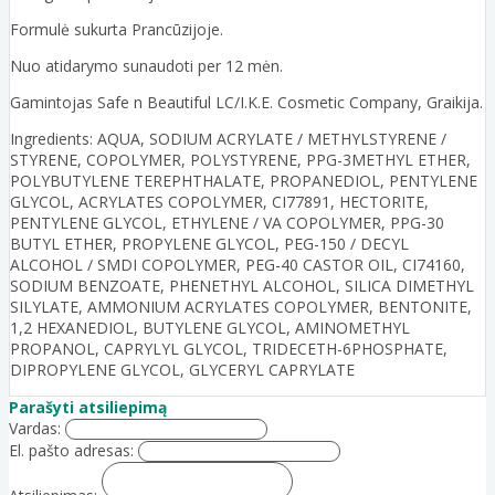
Formulė sukurta Prancūzijoje.
Nuo atidarymo sunaudoti per 12 mėn.
Gamintojas Safe n Beautiful LC/I.K.E. Cosmetic Company, Graikija.
Ingredients: AQUA, SODIUM ACRYLATE / METHYLSTYRENE /
STYRENE, COPOLYMER, POLYSTYRENE, PPG-3METHYL ETHER,
POLYBUTYLENE TEREPHTHALATE, PROPANEDIOL, PENTYLENE
GLYCOL, ACRYLATES COPOLYMER, CI77891, HECTORITE,
PENTYLENE GLYCOL, ETHYLENE / VA COPOLYMER, PPG-30
BUTYL ETHER, PROPYLENE GLYCOL, PEG-150 / DECYL
ALCOHOL / SMDI COPOLYMER, PEG-40 CASTOR OIL, CI74160,
SODIUM BENZOATE, PHENETHYL ALCOHOL, SILICA DIMETHYL
SILYLATE, AMMONIUM ACRYLATES COPOLYMER, BENTONITE,
1,2 HEXANEDIOL, BUTYLENE GLYCOL, AMINOMETHYL
PROPANOL, CAPRYLYL GLYCOL, TRIDECETH-6PHOSPHATE,
DIPROPYLENE GLYCOL, GLYCERYL CAPRYLATE
Parašyti atsiliepimą
Vardas:
El. pašto adresas: