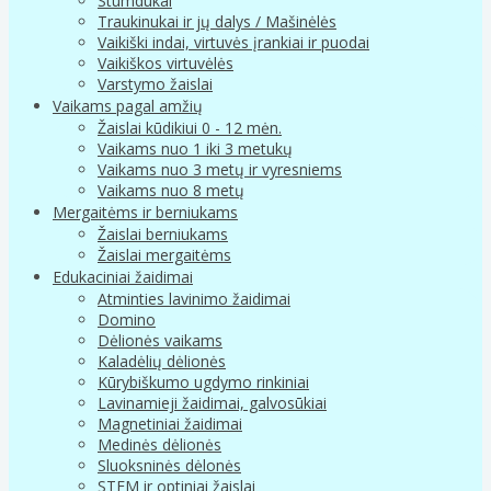
Stumdukai
Traukinukai ir jų dalys / Mašinėlės
Vaikiški indai, virtuvės įrankiai ir puodai
Vaikiškos virtuvėlės
Varstymo žaislai
Vaikams pagal amžių
Žaislai kūdikiui 0 - 12 mėn.
Vaikams nuo 1 iki 3 metukų
Vaikams nuo 3 metų ir vyresniems
Vaikams nuo 8 metų
Mergaitėms ir berniukams
Žaislai berniukams
Žaislai mergaitėms
Edukaciniai žaidimai
Atminties lavinimo žaidimai
Domino
Dėlionės vaikams
Kaladėlių dėlionės
Kūrybiškumo ugdymo rinkiniai
Lavinamieji žaidimai, galvosūkiai
Magnetiniai žaidimai
Medinės dėlionės
Sluoksninės dėlonės
STEM ir optiniai žaislai