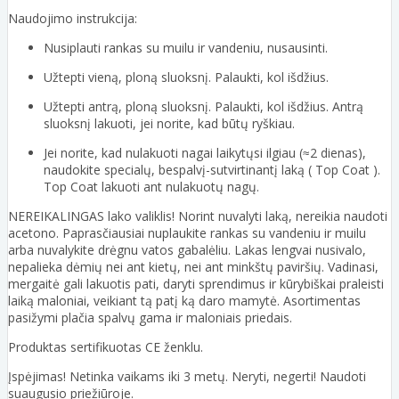
Naudojimo instrukcija:
Nusiplauti rankas su muilu ir vandeniu, nusausinti.
Užtepti vieną, ploną sluoksnį. Palaukti, kol išdžius.
Užtepti antrą, ploną sluoksnį. Palaukti, kol išdžius. Antrą
sluoksnį lakuoti, jei norite, kad būtų ryškiau.
Jei norite, kad nulakuoti nagai laikytųsi ilgiau (≈2 dienas),
naudokite specialų, bespalvį-sutvirtinantį laką ( Top Coat ).
Top Coat lakuoti ant nulakuotų nagų.
NEREIKALINGAS lako valiklis! Norint nuvalyti laką, nereikia naudoti
acetono. Paprasčiausiai nuplaukite rankas su vandeniu ir muilu
arba nuvalykite drėgnu vatos gabalėliu. Lakas lengvai nusivalo,
nepalieka dėmių nei ant kietų, nei ant minkštų paviršių. Vadinasi,
mergaitė gali lakuotis pati, daryti sprendimus ir kūrybiškai praleisti
laiką maloniai, veikiant tą patį ką daro mamytė. Asortimentas
pasižymi plačia spalvų gama ir maloniais priedais.
Produktas sertifikuotas CE ženklu.
Įspėjimas! Netinka vaikams iki 3 metų. Neryti, negerti! Naudoti
suaugusio priežiūroje.