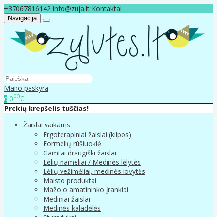
+37067816142
info@zuja.lt
Kontaktai
Navigacija
Mano paskyra
00
0
€
0
Prekių krepšelis tuščias!
Žaislai vaikams
Ergoterapiniai žaislai (kilpos)
Formelių rūšiuoklė
Gamtai draugiški žaislai
Lėlių nameliai / Medinės lėlytės
Lėlių vežimėliai, medinės lovytės
Maisto produktai
Mažojo amatininko įrankiai
Mediniai žaislai
Medinės kaladėlės