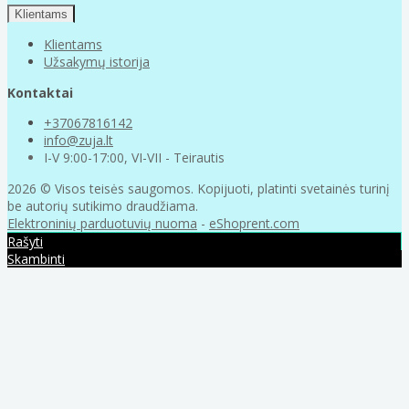
Klientams
Klientams
Užsakymų istorija
Kontaktai
+37067816142
info@zuja.lt
I-V 9:00-17:00, VI-VII - Teirautis
2026 © Visos teisės saugomos. Kopijuoti, platinti svetainės turinį
be autorių sutikimo draudžiama.
Elektroninių parduotuvių nuoma
-
eShoprent.com
Rašyti
Skambinti