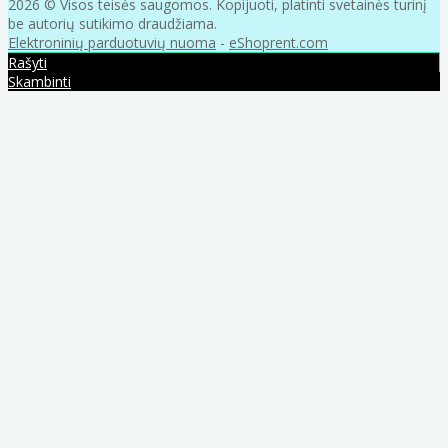
2026 © Visos teisės saugomos. Kopijuoti, platinti svetainės turinį
be autorių sutikimo draudžiama.
Elektroninių parduotuvių nuoma
-
eShoprent.com
Rašyti
Skambinti