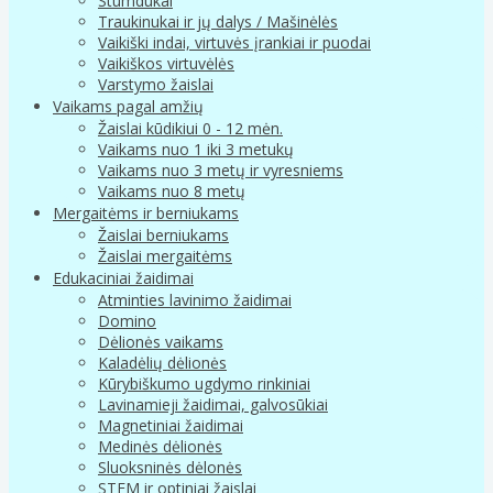
Stumdukai
Traukinukai ir jų dalys / Mašinėlės
Vaikiški indai, virtuvės įrankiai ir puodai
Vaikiškos virtuvėlės
Varstymo žaislai
Vaikams pagal amžių
Žaislai kūdikiui 0 - 12 mėn.
Vaikams nuo 1 iki 3 metukų
Vaikams nuo 3 metų ir vyresniems
Vaikams nuo 8 metų
Mergaitėms ir berniukams
Žaislai berniukams
Žaislai mergaitėms
Edukaciniai žaidimai
Atminties lavinimo žaidimai
Domino
Dėlionės vaikams
Kaladėlių dėlionės
Kūrybiškumo ugdymo rinkiniai
Lavinamieji žaidimai, galvosūkiai
Magnetiniai žaidimai
Medinės dėlionės
Sluoksninės dėlonės
STEM ir optiniai žaislai