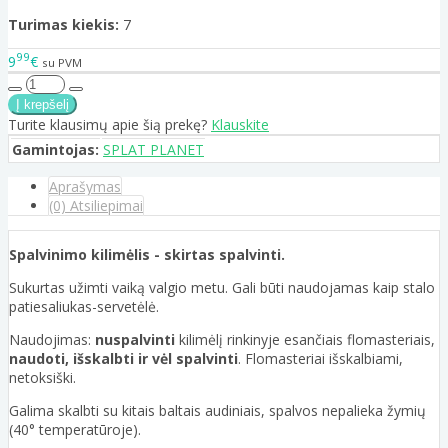
Turimas kiekis:
7
99
9
€
su PVM
Turite klausimų apie šią prekę?
Klauskite
Gamintojas:
SPLAT PLANET
Aprašymas
(0) Atsiliepimai
Spalvinimo kilimėlis - skirtas spalvinti.
Sukurtas užimti vaiką valgio metu. Gali būti naudojamas kaip stalo
patiesaliukas-servetėlė.
Naudojimas:
nuspalvinti
kilimėlį rinkinyje esančiais flomasteriais,
naudoti, išskalbti ir vėl spalvinti
. Flomasteriai išskalbiami,
netoksiški.
Galima skalbti su kitais baltais audiniais, spalvos nepalieka žymių
(40° temperatūroje).