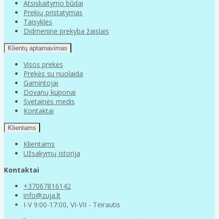
Atsiskaitymo būdai
Prekių pristatymas
Taisyklės
Didmeninė prekyba žaislais
Klientų aptarnavimas
Visos prekės
Prekės su nuolaida
Gamintojai
Dovanų kuponai
Svetainės medis
Kontaktai
Klientams
Klientams
Užsakymų istorija
Kontaktai
+37067816142
info@zuja.lt
I-V 9:00-17:00, VI-VII - Teirautis