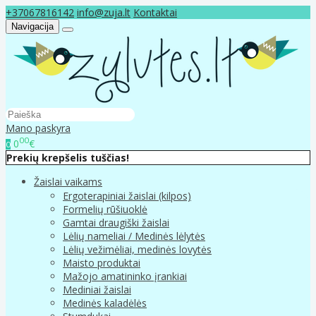
+37067816142
info@zuja.lt
Kontaktai
Navigacija
Mano paskyra
00
0
€
0
Prekių krepšelis tuščias!
Žaislai vaikams
Ergoterapiniai žaislai (kilpos)
Formelių rūšiuoklė
Gamtai draugiški žaislai
Lėlių nameliai / Medinės lėlytės
Lėlių vežimėliai, medinės lovytės
Maisto produktai
Mažojo amatininko įrankiai
Mediniai žaislai
Medinės kaladėlės