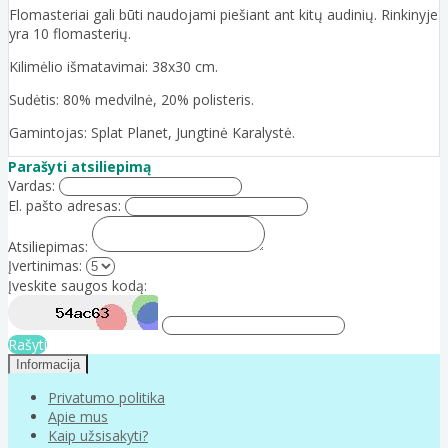
Flomasteriai gali būti naudojami piešiant ant kitų audinių. Rinkinyje
yra 10 flomasterių.
Kilimėlio išmatavimai: 38x30 cm.
Sudėtis: 80% medvilnė, 20% polisteris.
Gamintojas: Splat Planet, Jungtinė Karalystė.
Parašyti atsiliepimą
Vardas:
El. pašto adresas:
Atsiliepimas:
Įvertinimas:
Įveskite saugos kodą:
Rašyti
Informacija
Privatumo politika
Apie mus
Kaip užsisakyti?