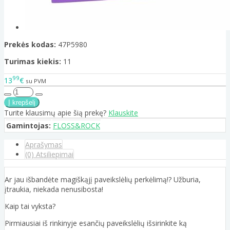
Prekės kodas:
47P5980
Turimas kiekis:
11
99
13
€
su PVM
Turite klausimų apie šią prekę?
Klauskite
Gamintojas:
FLOSS&ROCK
Aprašymas
(0) Atsiliepimai
Ar jau išbandėte magiškąjį paveikslėlių perkėlimą!? Užburia,
įtraukia, niekada nenusibosta!
Kaip tai vyksta?
Pirmiausiai iš rinkinyje esančių paveikslėlių išsirinkite ką