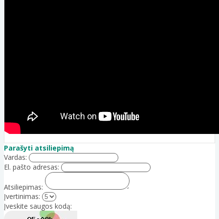
Parašyti atsiliepimą
Vardas:
El. pašto adresas:
Atsiliepimas:
Įvertinimas:
Įveskite saugos kodą: