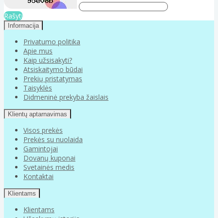
Rašyti
Informacija
Privatumo politika
Apie mus
Kaip užsisakyti?
Atsiskaitymo būdai
Prekių pristatymas
Taisyklės
Didmeninė prekyba žaislais
Klientų aptarnavimas
Visos prekės
Prekės su nuolaida
Gamintojai
Dovanų kuponai
Svetainės medis
Kontaktai
Klientams
Klientams