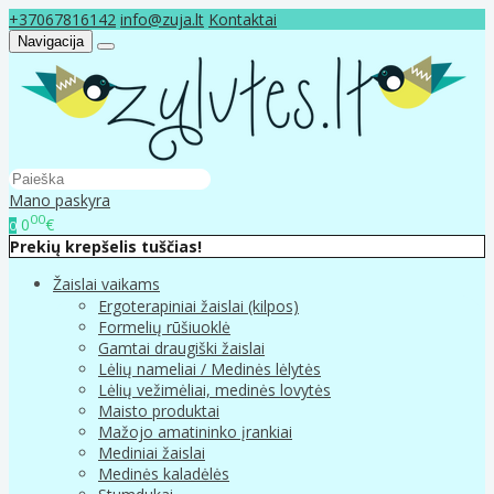
+37067816142
info@zuja.lt
Kontaktai
Navigacija
Mano paskyra
00
0
€
0
Prekių krepšelis tuščias!
Žaislai vaikams
Ergoterapiniai žaislai (kilpos)
Formelių rūšiuoklė
Gamtai draugiški žaislai
Lėlių nameliai / Medinės lėlytės
Lėlių vežimėliai, medinės lovytės
Maisto produktai
Mažojo amatininko įrankiai
Mediniai žaislai
Medinės kaladėlės