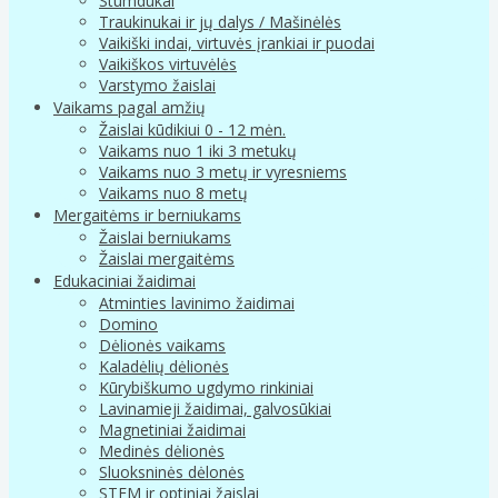
Stumdukai
Traukinukai ir jų dalys / Mašinėlės
Vaikiški indai, virtuvės įrankiai ir puodai
Vaikiškos virtuvėlės
Varstymo žaislai
Vaikams pagal amžių
Žaislai kūdikiui 0 - 12 mėn.
Vaikams nuo 1 iki 3 metukų
Vaikams nuo 3 metų ir vyresniems
Vaikams nuo 8 metų
Mergaitėms ir berniukams
Žaislai berniukams
Žaislai mergaitėms
Edukaciniai žaidimai
Atminties lavinimo žaidimai
Domino
Dėlionės vaikams
Kaladėlių dėlionės
Kūrybiškumo ugdymo rinkiniai
Lavinamieji žaidimai, galvosūkiai
Magnetiniai žaidimai
Medinės dėlionės
Sluoksninės dėlonės
STEM ir optiniai žaislai