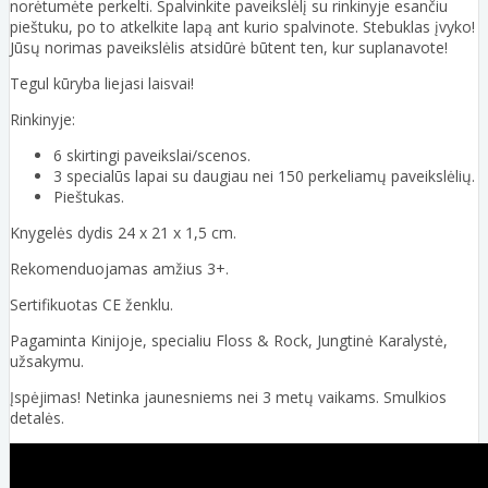
norėtumėte perkelti. Spalvinkite paveikslėlį su rinkinyje esančiu
pieštuku, po to atkelkite lapą ant kurio spalvinote. Stebuklas įvyko!
Jūsų norimas paveikslėlis atsidūrė būtent ten, kur suplanavote!
Tegul kūryba liejasi laisvai!
Rinkinyje:
6 skirtingi paveikslai/scenos.
3 specialūs lapai su daugiau nei 150 perkeliamų paveikslėlių.
Pieštukas.
Knygelės dydis 24 x 21 x 1,5 cm.
Rekomenduojamas amžius 3+.
Sertifikuotas CE ženklu.
Pagaminta Kinijoje, specialiu Floss & Rock, Jungtinė Karalystė,
užsakymu.
Įspėjimas! Netinka jaunesniems nei 3 metų vaikams. Smulkios
detalės.