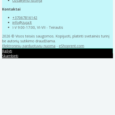
Užsakymų istorija
Kontaktai
+37067816142
info@zuja.lt
I-V 9:00-17:00, VI-VII - Teirautis
2026 © Visos teisės saugomos. Kopijuoti, platinti svetainės turinį
be autorių sutikimo draudžiama.
Elektroninių parduotuvių nuoma
-
eShoprent.com
Rašyti
Skambinti