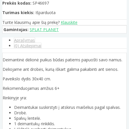
Prekės kodas:
SP46697
Turimas kiekis:
Išparduota
Turite klausimų apie šią prekę?
Klauskite
Gamintojas:
SPLAT PLANET
Aprašymas
(0) Atsiliepimai
Deimantinė dėlionė puikus būdas patiems papuošti savo namus.
Dėliojame ant drobės, kurią iškart galima pakabinti ant sienos.
Paveikslo dydis 30x40 cm.
Rekomenduojamas amžius 6+
Rinkinyje yra:
Deimantukai suskirstyti į atskirus maišelius pagal spalvas.
Drobė.
Spalvų lentelė.
1 deimantukų rinkiklis.