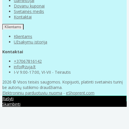
Gamintojai
Dovanų kuponai
Svetainės medis
Kontaktai
Klientams
Klientams
Užsakymų istorija
Kontaktai
+37067816142
info@zuja.lt
I-V 9:00-17:00, VI-VII - Teirautis
2026 © Visos teisės saugomos. Kopijuoti, platinti svetainės turinį
be autorių sutikimo draudžiama.
Elektroninių parduotuvių nuoma
-
eShoprent.com
Rašyti
Skambinti