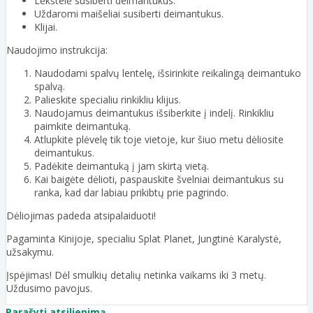
Lėkštelė susiberti deimantukus.
Uždaromi maišeliai susiberti deimantukus.
Klijai.
Naudojimo instrukcija:
Naudodami spalvų lentelę, išsirinkite reikalingą deimantuko
spalvą.
Palieskite specialiu rinkikliu klijus.
Naudojamus deimantukus išsiberkite į indelį. Rinkikliu
paimkite deimantuką.
Atlupkite plėvelę tik toje vietoje, kur šiuo metu dėliosite
deimantukus.
Padėkite deimantuką į jam skirtą vietą.
Kai baigėte dėlioti, paspauskite švelniai deimantukus su
ranka, kad dar labiau prikibtų prie pagrindo.
Dėliojimas padeda atsipalaiduoti!
Pagaminta Kinijoje, specialiu Splat Planet, Jungtinė Karalystė,
užsakymu.
Įspėjimas! Dėl smulkių detalių netinka vaikams iki 3 metų.
Uždusimo pavojus.
Parašyti atsiliepimą