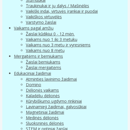
Stumdukai
Traukinukai ir jų dalys / Mašinėlės
Vaikiški indai, virtuvės įrankiai ir puodai
Vaikiškos virtuvėlės
Varstymo žaislai
Vaikams pagal amžių
Žaislai kūdikiui 0 - 12 mėn.
Vaikams nuo 1 iki 3 metukų
Vaikams nuo 3 metų ir vyresniems
Vaikams nuo 8 metų
Mergaitėms ir berniukams
Žaislai berniukams
Žaislai mergaitėms
Edukaciniai žaidimai
Atminties lavinimo žaidimai
Domino
Dėlionės vaikams
Kaladėlių dėlionės
Kūrybiškumo ugdymo rinkiniai
Lavinamieji žaidimai, galvosūkiai
Magnetiniai žaidimai
Medinės dėlionės
Sluoksninės dėlonės
STEM ir optiniai žaislai