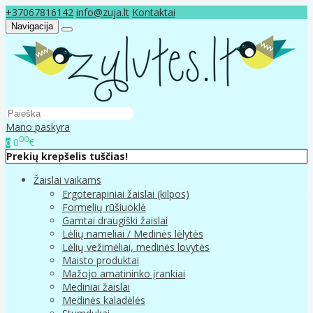
+37067816142
info@zuja.lt
Kontaktai
Navigacija
Mano paskyra
00
0
€
0
Prekių krepšelis tuščias!
Žaislai vaikams
Ergoterapiniai žaislai (kilpos)
Formelių rūšiuoklė
Gamtai draugiški žaislai
Lėlių nameliai / Medinės lėlytės
Lėlių vežimėliai, medinės lovytės
Maisto produktai
Mažojo amatininko įrankiai
Mediniai žaislai
Medinės kaladėlės