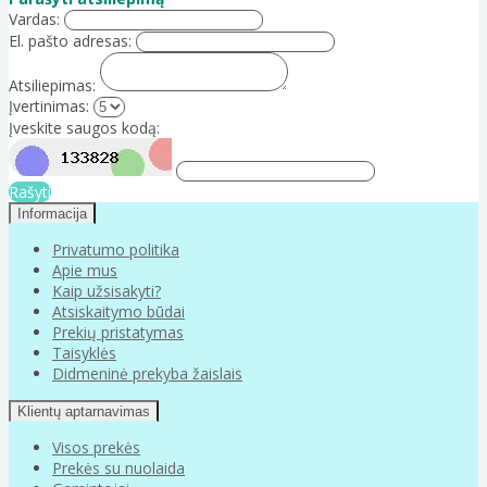
Vardas:
El. pašto adresas:
Atsiliepimas:
Įvertinimas:
Įveskite saugos kodą:
Rašyti
Informacija
Privatumo politika
Apie mus
Kaip užsisakyti?
Atsiskaitymo būdai
Prekių pristatymas
Taisyklės
Didmeninė prekyba žaislais
Klientų aptarnavimas
Visos prekės
Prekės su nuolaida