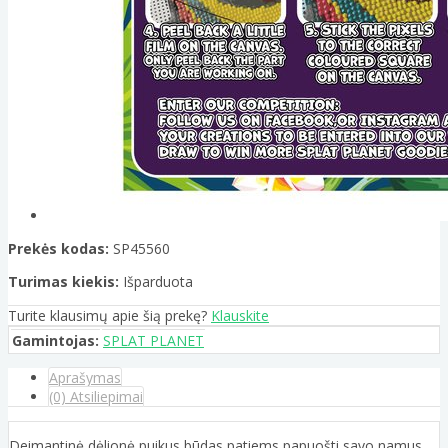
Prekės kodas:
SP45560
Turimas kiekis:
Išparduota
Turite klausimų apie šią prekę?
Klauskite
Gamintojas:
SPLAT PLANET
Aprašymas
(0) Atsiliepimai
Deimantinė dėlionė puikus būdas patiems papuošti savo namus.