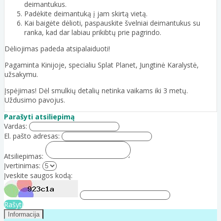
deimantukus.
Padėkite deimantuką į jam skirtą vietą.
Kai baigėte dėlioti, paspauskite švelniai deimantukus su
ranka, kad dar labiau prikibtų prie pagrindo.
Dėliojimas padeda atsipalaiduoti!
Pagaminta Kinijoje, specialiu Splat Planet, Jungtinė Karalystė,
užsakymu.
Įspėjimas! Dėl smulkių detalių netinka vaikams iki 3 metų.
Uždusimo pavojus.
Parašyti atsiliepimą
Vardas:
El. pašto adresas:
Atsiliepimas:
Įvertinimas:
Įveskite saugos kodą:
Rašyti
Informacija