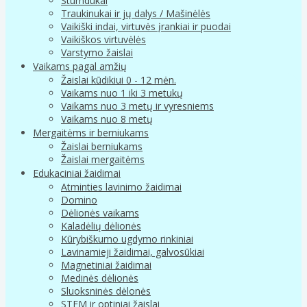
Stumdukai
Traukinukai ir jų dalys / Mašinėlės
Vaikiški indai, virtuvės įrankiai ir puodai
Vaikiškos virtuvėlės
Varstymo žaislai
Vaikams pagal amžių
Žaislai kūdikiui 0 - 12 mėn.
Vaikams nuo 1 iki 3 metukų
Vaikams nuo 3 metų ir vyresniems
Vaikams nuo 8 metų
Mergaitėms ir berniukams
Žaislai berniukams
Žaislai mergaitėms
Edukaciniai žaidimai
Atminties lavinimo žaidimai
Domino
Dėlionės vaikams
Kaladėlių dėlionės
Kūrybiškumo ugdymo rinkiniai
Lavinamieji žaidimai, galvosūkiai
Magnetiniai žaidimai
Medinės dėlionės
Sluoksninės dėlonės
STEM ir optiniai žaislai