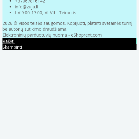
+37067816142
info@zuja.lt
I-V 9:00-17:00, VI-VII - Teirautis
2026 © Visos teisės saugomos. Kopijuoti, platinti svetainės turinį
be autorių sutikimo draudžiama.
Elektroninių parduotuvių nuoma
-
eShoprent.com
Rašyti
Skambinti