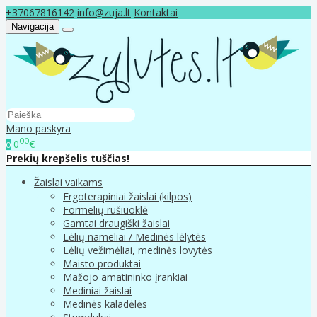
+37067816142
info@zuja.lt
Kontaktai
Navigacija
Mano paskyra
00
0
€
0
Prekių krepšelis tuščias!
Žaislai vaikams
Ergoterapiniai žaislai (kilpos)
Formelių rūšiuoklė
Gamtai draugiški žaislai
Lėlių nameliai / Medinės lėlytės
Lėlių vežimėliai, medinės lovytės
Maisto produktai
Mažojo amatininko įrankiai
Mediniai žaislai
Medinės kaladėlės