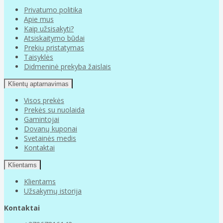
Privatumo politika
Apie mus
Kaip užsisakyti?
Atsiskaitymo būdai
Prekių pristatymas
Taisyklės
Didmeninė prekyba žaislais
Klientų aptarnavimas
Visos prekės
Prekės su nuolaida
Gamintojai
Dovanų kuponai
Svetainės medis
Kontaktai
Klientams
Klientams
Užsakymų istorija
Kontaktai