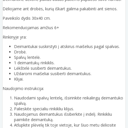
Dėliojame ant drobės, kurią iškart galima pakabinti ant sienos.
Paveikslo dydis 30x40 cm.
Rekomenduojamas amžius 6+
Rinkinyje yra:
Deimantukai suskirstyti į atskirus maišelius pagal spalvas.
Drobė.
Spalvų lentelė.
1 deimantukų rinkiklis.
Lėkštelė susiberti deimantukus.
Uždaromi maišeliai susiberti deimantukus.
Klijai.
Naudojimo instrukcija:
Naudodami spalvų lentelę, išsirinkite reikalingą deimantuko
spalvą.
Palieskite specialiu rinkikliu klijus.
Naudojamus deimantukus išsiberkite į indelį. Rinkikliu
paimkite deimantuką.
Atlupkite plėvelę tik toje vietoje, kur šiuo metu dėliosite