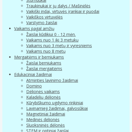
Stumdukai
Traukinukai ir jų dalys / Mašinėlės
Vaikiški indai, virtuvės įrankiai ir puodai
Vaikiškos virtuvėlės
Varstymo žaislai
Vaikams pagal amžių
Žaislai kūdikiui 0 - 12 mėn.
Vaikams nuo 1 iki 3 metukų
Vaikams nuo 3 metų ir vyresniems
Vaikams nuo 8 metų
Mergaitėms ir berniukams
Žaislai berniukams
Žaislai mergaitėms
Edukaciniai žaidimai
Atminties lavinimo žaidimai
Domino
Dėlionės vaikams
Kaladėlių dėlionės
Kūrybiškumo ugdymo rinkiniai
Lavinamieji žaidimai, galvosūkiai
Magnetiniai žaidimai
Medinės dėlionės
Sluoksninės dėlonės
STEM ir optiniai žaislai