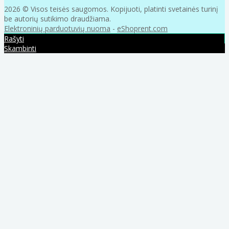
2026 © Visos teisės saugomos. Kopijuoti, platinti svetainės turinį
be autorių sutikimo draudžiama.
Elektroninių parduotuvių nuoma
-
eShoprent.com
Rašyti
Skambinti