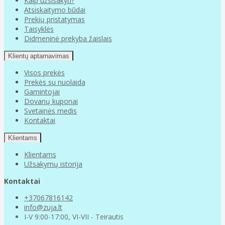
Kaip užsisakyti?
Atsiskaitymo būdai
Prekių pristatymas
Taisyklės
Didmeninė prekyba žaislais
Klientų aptarnavimas
Visos prekės
Prekės su nuolaida
Gamintojai
Dovanų kuponai
Svetainės medis
Kontaktai
Klientams
Klientams
Užsakymų istorija
Kontaktai
+37067816142
info@zuja.lt
I-V 9:00-17:00, VI-VII - Teirautis