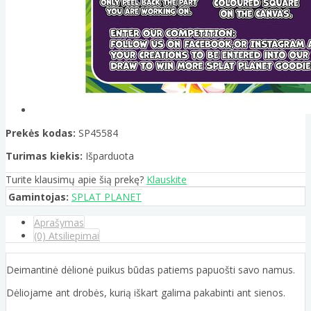
Prekės kodas:
SP45584
Turimas kiekis:
Išparduota
Turite klausimų apie šią prekę?
Klauskite
Gamintojas:
SPLAT PLANET
Aprašymas
(0) Atsiliepimai
Deimantinė dėlionė puikus būdas patiems papuošti savo namus.
Dėliojame ant drobės, kurią iškart galima pakabinti ant sienos.