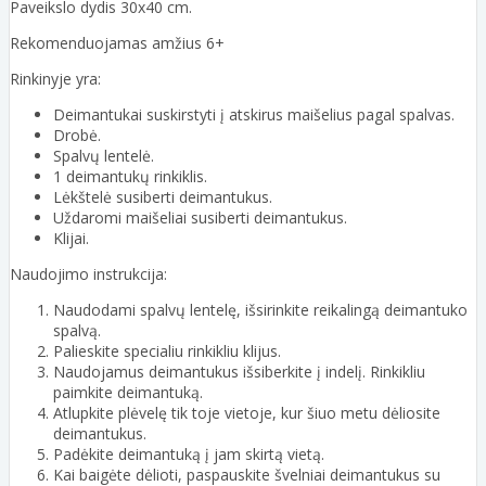
Paveikslo dydis 30x40 cm.
Rekomenduojamas amžius 6+
Rinkinyje yra:
Deimantukai suskirstyti į atskirus maišelius pagal spalvas.
Drobė.
Spalvų lentelė.
1 deimantukų rinkiklis.
Lėkštelė susiberti deimantukus.
Uždaromi maišeliai susiberti deimantukus.
Klijai.
Naudojimo instrukcija:
Naudodami spalvų lentelę, išsirinkite reikalingą deimantuko
spalvą.
Palieskite specialiu rinkikliu klijus.
Naudojamus deimantukus išsiberkite į indelį. Rinkikliu
paimkite deimantuką.
Atlupkite plėvelę tik toje vietoje, kur šiuo metu dėliosite
deimantukus.
Padėkite deimantuką į jam skirtą vietą.
Kai baigėte dėlioti, paspauskite švelniai deimantukus su