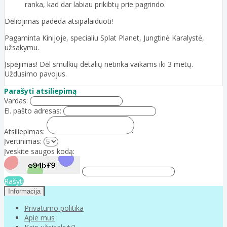
ranka, kad dar labiau prikibtų prie pagrindo.
Dėliojimas padeda atsipalaiduoti!
Pagaminta Kinijoje, specialiu Splat Planet, Jungtinė Karalystė,
užsakymu.
Įspėjimas! Dėl smulkių detalių netinka vaikams iki 3 metų.
Uždusimo pavojus.
Parašyti atsiliepimą
Vardas:
El. pašto adresas:
Atsiliepimas:
Įvertinimas:
Įveskite saugos kodą:
Rašyti
Informacija
Privatumo politika
Apie mus