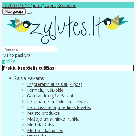
+37067816142
info@zuja.lt
Kontaktai
Navigacija
Mano paskyra
00
0
€
0
Prekių krepšelis tuščias!
Žaislai vaikams
Ergoterapiniai žaislai (kilpos)
Formelių rūšiuoklė
Gamtai draugiški žaislai
Lėlių nameliai / Medinės lėlytės
Lėlių vežimėliai, medinės lovytės
Maisto produktai
Mažojo amatininko įrankiai
Mediniai žaislai
Medinės kaladėlės