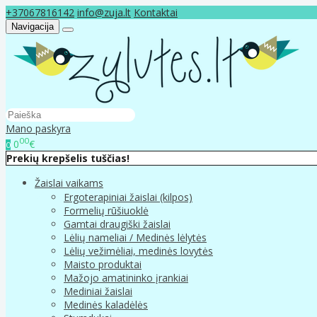
+37067816142
info@zuja.lt
Kontaktai
Navigacija
Mano paskyra
00
0
€
0
Prekių krepšelis tuščias!
Žaislai vaikams
Ergoterapiniai žaislai (kilpos)
Formelių rūšiuoklė
Gamtai draugiški žaislai
Lėlių nameliai / Medinės lėlytės
Lėlių vežimėliai, medinės lovytės
Maisto produktai
Mažojo amatininko įrankiai
Mediniai žaislai
Medinės kaladėlės