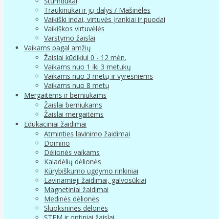
Stumdukai
Traukinukai ir jų dalys / Mašinėlės
Vaikiški indai, virtuvės įrankiai ir puodai
Vaikiškos virtuvėlės
Varstymo žaislai
Vaikams pagal amžių
Žaislai kūdikiui 0 - 12 mėn.
Vaikams nuo 1 iki 3 metukų
Vaikams nuo 3 metų ir vyresniems
Vaikams nuo 8 metų
Mergaitėms ir berniukams
Žaislai berniukams
Žaislai mergaitėms
Edukaciniai žaidimai
Atminties lavinimo žaidimai
Domino
Dėlionės vaikams
Kaladėlių dėlionės
Kūrybiškumo ugdymo rinkiniai
Lavinamieji žaidimai, galvosūkiai
Magnetiniai žaidimai
Medinės dėlionės
Sluoksninės dėlonės
STEM ir optiniai žaislai