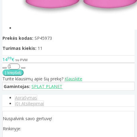
Prekės kodas:
SP45973
Turimas kiekis:
11
99
14
€
su PVM
Turite klausimų apie šią prekę?
Klauskite
Gamintojas:
SPLAT PLANET
Aprašymas
(0) Atsiliepimai
Nuspalvink savo gertuvę!
Rinkinyje: