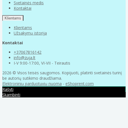
Svetainės medis
Kontaktai
Klientams
Klientams
Užsakymų istorija
Kontaktai
+37067816142
info@zuja.lt
I-V 9:00-17:00, VI-VII - Teirautis
2026 © Visos teisės saugomos. Kopijuoti, platinti svetainės turinį
be autorių sutikimo draudžiama.
Elektroninių parduotuvių nuoma
-
eShoprent.com
Rašyti
Skambinti