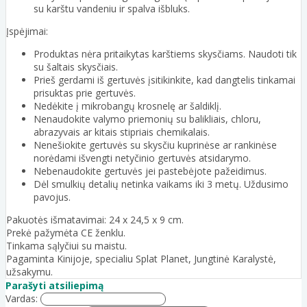
su karštu vandeniu ir spalva išbluks.
Įspėjimai:
Produktas nėra pritaikytas karštiems skysčiams. Naudoti tik
su šaltais skysčiais.
Prieš gerdami iš gertuvės įsitikinkite, kad dangtelis tinkamai
prisuktas prie gertuvės.
Nedėkite į mikrobangų krosnelę ar šaldiklį.
Nenaudokite valymo priemonių su balikliais, chloru,
abrazyvais ar kitais stipriais chemikalais.
Nenešiokite gertuvės su skysčiu kuprinėse ar rankinėse
norėdami išvengti netyčinio gertuvės atsidarymo.
Nebenaudokite gertuvės jei pastebėjote pažeidimus.
Dėl smulkių detalių netinka vaikams iki 3 metų. Uždusimo
pavojus.
Pakuotės išmatavimai: 24 x 24,5 x 9 cm.
Prekė pažymėta CE ženklu.
Tinkama sąlyčiui su maistu.
Pagaminta Kinijoje, specialiu Splat Planet, Jungtinė Karalystė,
užsakymu.
Parašyti atsiliepimą
Vardas: