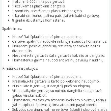
1 aliuminė 600 ml talpos gertuvė.
1 užsukamas plastikinis dangtelis.
1 sportinis, atverčiamas plastikinis dangtelis.
1 karabinas, kuriuo galima patogiai prisikabinti gertuvę.
8 greitai džiūstantys flomasteriai.
Spalvinimas:
Kruopščiai išplaukite prieš pirmą naudojimą.
Gertuvei spalvinti naudokite rinkinyje esančius flomasterius.
Norėdami pasiekti geriausią rezultatą spalvinkite baltas
dizaino dalis.
Nespalvinkite gertuvės šalia gertuvės kaklelio ar dangtelio.
Flomasterius galima naudoti ant įvairių paviršių ir audinių.
Priežiūros instrukcijos:
Kruopščiai išplaukite prieš pirmą naudojimą.
Praskalaukite gertuvę iš karto po kiekvieno naudojimo.
Nuplaukite ir gertuvę, ir dangtelį prieš naudojimą.
Visada laikykite gertuvę su nuimtu dangteliu kad gertuvė
galėtų visiškai išdžiūti.
Flomasterių rašalas yra atsparus švelniam plovimui, tačiau
gali nusiplauti. Spalvas galima atnaujinti pagal poreikį.
Suklydus spalvinant galima gertuvę išplauti indaplovėje arba