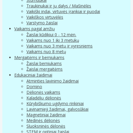
Stumdukai
Traukinukai ir jų dalys / Mašinėlės
Vaikiški indai, virtuvės įrankiai ir puodai
Vaikiškos virtuvėlės
Varstymo žaislai
Vaikams pagal amžių
Žaislai kūdikiui 0 - 12 mėn.
Vaikams nuo 1 iki 3 metukų
Vaikams nuo 3 metų ir vyresniems
Vaikams nuo 8 metų
Mergaitėms ir berniukams
Žaislai berniukams
Žaislai mergaitėms
Edukaciniai žaidimai
Atminties lavinimo žaidimai
Domino
Dėlionės vaikams
Kaladėlių dėlionės
Kūrybiškumo ugdymo rinkiniai
Lavinamieji žaidimai, galvosūkiai
Magnetiniai žaidimai
Medinės dėlionės
Sluoksninės dėlonės
STEM ir optiniai žaislai