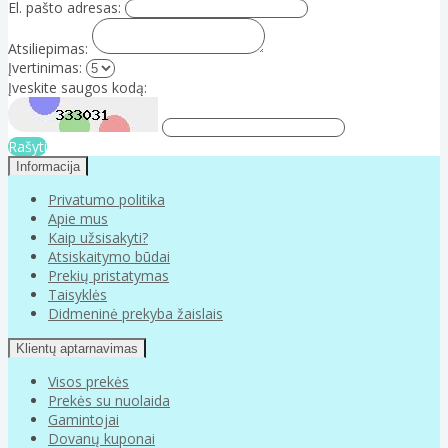
El. pašto adresas:
Atsiliepimas:
Įvertinimas:
Įveskite saugos kodą:
Rašyti
Informacija
Privatumo politika
Apie mus
Kaip užsisakyti?
Atsiskaitymo būdai
Prekių pristatymas
Taisyklės
Didmeninė prekyba žaislais
Klientų aptarnavimas
Visos prekės
Prekės su nuolaida
Gamintojai
Dovanų kuponai