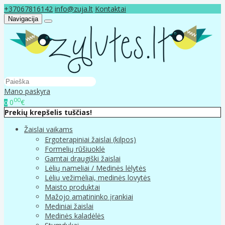
+37067816142
info@zuja.lt
Kontaktai
Navigacija
Mano paskyra
00
0
€
0
Prekių krepšelis tuščias!
Žaislai vaikams
Ergoterapiniai žaislai (kilpos)
Formelių rūšiuoklė
Gamtai draugiški žaislai
Lėlių nameliai / Medinės lėlytės
Lėlių vežimėliai, medinės lovytės
Maisto produktai
Mažojo amatininko įrankiai
Mediniai žaislai
Medinės kaladėlės