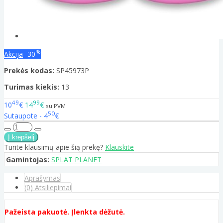
%
Akcija
-30
Prekės kodas:
SP45973P
Turimas kiekis:
13
49
99
10
€
14
€
su PVM
50
Sutaupote - 4
€
Turite klausimų apie šią prekę?
Klauskite
Gamintojas:
SPLAT PLANET
Aprašymas
(0) Atsiliepimai
Pažeista pakuotė. Įlenkta dėžutė.