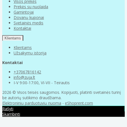
Visos prekės
Prekės su nuolaida
Gamintojai
Dovanų kuponai
Svetainės medis
Kontaktai
Klientams
Klientams
Užsakymų istorija
Kontaktai
+37067816142
info@zuja.lt
I-V 9:00-17:00, VI-VII - Teirautis
2026 © Visos teisės saugomos. Kopijuoti, platinti svetainės turinį
be autorių sutikimo draudžiama.
Elektroninių parduotuvių nuoma
-
eShoprent.com
Rašyti
Skambinti