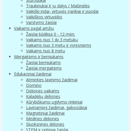
Stumdukai
Traukinukai ir jų dalys / Mašinėlės
Vaikiški indai, virtuvės įrankiai ir puodai
Vaikiškos virtuvėlės
Varstymo žaislai
Vaikams pagal amžių
Žaislai kūdikiui 0 - 12 mėn.
Vaikams nuo 1 iki 3 metukų
Vaikams nuo 3 metų ir vyresniems
Vaikams nuo 8 metų
Mergaitėms ir berniukams
Žaislai berniukams
Žaislai mergaitėms
Edukaciniai žaidimai
Atminties lavinimo žaidimai
Domino
Dėlionės vaikams
Kaladėlių dėlionės
Kūrybiškumo ugdymo rinkiniai
Lavinamieji žaidimai, galvosūkiai
Magnetiniai žaidimai
Medinės dėlionės
Sluoksninės dėlonės
STEM ir optiniai žaislai