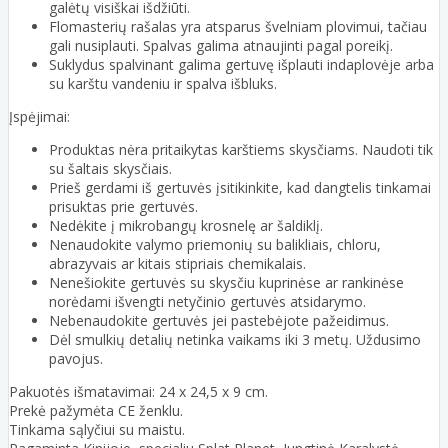
galėtų visiškai išdžiūti.
Flomasterių rašalas yra atsparus švelniam plovimui, tačiau
gali nusiplauti. Spalvas galima atnaujinti pagal poreikį.
Suklydus spalvinant galima gertuvę išplauti indaplovėje arba
su karštu vandeniu ir spalva išbluks.
Įspėjimai:
Produktas nėra pritaikytas karštiems skysčiams. Naudoti tik
su šaltais skysčiais.
Prieš gerdami iš gertuvės įsitikinkite, kad dangtelis tinkamai
prisuktas prie gertuvės.
Nedėkite į mikrobangų krosnelę ar šaldiklį.
Nenaudokite valymo priemonių su balikliais, chloru,
abrazyvais ar kitais stipriais chemikalais.
Nenešiokite gertuvės su skysčiu kuprinėse ar rankinėse
norėdami išvengti netyčinio gertuvės atsidarymo.
Nebenaudokite gertuvės jei pastebėjote pažeidimus.
Dėl smulkių detalių netinka vaikams iki 3 metų. Uždusimo
pavojus.
Pakuotės išmatavimai: 24 x 24,5 x 9 cm.
Prekė pažymėta CE ženklu.
Tinkama sąlyčiui su maistu.