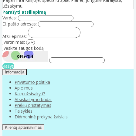
Pagaminta Kinijoje, specialiu Splat Planet, Jungtinė Karalystė,
užsakymu.
Parašyti atsiliepimą
Vardas:
El. pašto adresas:
Atsiliepimas:
Įvertinimas:
Įveskite saugos kodą:
Rašyti
Informacija
Privatumo politika
Apie mus
Kaip užsisakyti?
Atsiskaitymo būdai
Prekių pristatymas
Taisyklės
Didmeninė prekyba žaislais
Klientų aptarnavimas