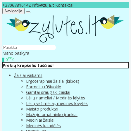
+37067816142
info@zuja.lt
Kontaktai
Navigacija
Mano paskyra
00
0
€
0
Prekių krepšelis tuščias!
Žaislai vaikams
Ergoterapiniai žaislai (kilpos)
Formelių rūšiuoklė
Gamtai draugiški žaislai
Lėlių nameliai / Medinės lėlytės
Lėlių vežimėliai, medinės lovytės
Maisto produktai
Mažojo amatininko įrankiai
Mediniai žaislai
Medinės kaladėlės