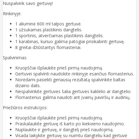
Nuspalvink savo gertuvę!
Rinkinyje:
1 aliuminė 600 ml talpos gertuvė.
1 užsukamas plastikinis dangtelis.
1 sportinis, atverčiamas plastikinis dangtelis.
1 karabinas, kuriuo galima patogiai prisikabinti gertuvę.
8 greitai džiūstantys flomasteriai.
Spalvinimas:
Kruopščiai išplaukite prieš pirmą naudojimą.
Gertuvei spalvinti naudokite rinkinyje esančius flomasterius.
Norėdami pasiekti geriausią rezultatą spalvinkite baltas
dizaino dalis.
Nespalvinkite gertuvės šalia gertuvės kaklelio ar dangtelio.
Flomasterius galima naudoti ant įvairių paviršių ir audinių.
Priežiūros instrukcijos:
Kruopščiai išplaukite prieš pirmą naudojimą.
Praskalaukite gertuvę iš karto po kiekvieno naudojimo.
Nuplaukite ir gertuvę, ir dangtelį prieš naudojimą.
Visada laikykite gertuvę su nuimtu dangteliu kad gertuvė