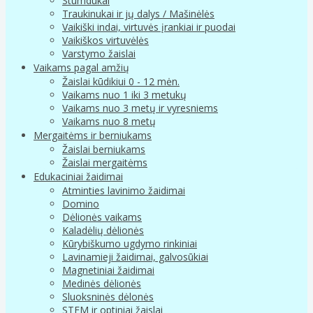
Stumdukai
Traukinukai ir jų dalys / Mašinėlės
Vaikiški indai, virtuvės įrankiai ir puodai
Vaikiškos virtuvėlės
Varstymo žaislai
Vaikams pagal amžių
Žaislai kūdikiui 0 - 12 mėn.
Vaikams nuo 1 iki 3 metukų
Vaikams nuo 3 metų ir vyresniems
Vaikams nuo 8 metų
Mergaitėms ir berniukams
Žaislai berniukams
Žaislai mergaitėms
Edukaciniai žaidimai
Atminties lavinimo žaidimai
Domino
Dėlionės vaikams
Kaladėlių dėlionės
Kūrybiškumo ugdymo rinkiniai
Lavinamieji žaidimai, galvosūkiai
Magnetiniai žaidimai
Medinės dėlionės
Sluoksninės dėlonės
STEM ir optiniai žaislai