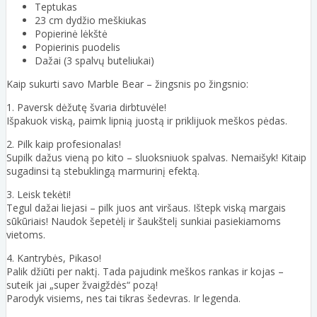
Teptukas
23 cm dydžio meškiukas
Popierinė lėkštė
Popierinis puodelis
Dažai (3 spalvų buteliukai)
Kaip sukurti savo Marble Bear – žingsnis po žingsnio:
1. Paversk dėžutę švaria dirbtuvėle!
Išpakuok viską, paimk lipnią juostą ir priklijuok meškos pėdas.
2. Pilk kaip profesionalas!
Supilk dažus vieną po kito – sluoksniuok spalvas. Nemaišyk! Kitaip
sugadinsi tą stebuklingą marmurinį efektą.
3. Leisk tekėti!
Tegul dažai liejasi – pilk juos ant viršaus. Ištepk viską margais
sūkūriais! Naudok šepetėlį ir šaukštelį sunkiai pasiekiamoms
vietoms.
4. Kantrybės, Pikaso!
Palik džiūti per naktį. Tada pajudink meškos rankas ir kojas –
suteik jai „super žvaigždės“ pozą!
Parodyk visiems, nes tai tikras šedevras. Ir legenda.