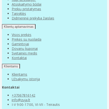
Atsiskaitymo būdai
Prekių pristatymas
Taisyklės
Didmeninė prekyba žaislais
Klientų aptarnavimas
Visos prekės
Prekės su nuolaida
Gamintojai
Dovanų kuponai
Svetainės medis
Kontaktai
Klientams
Klientams
Užsakymų istorija
Kontaktai
+37067816142
info@zuja.lt
I-V 9:00-17:00, VI-VII - Teirautis