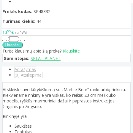
Prekės kodas:
SP48332
Turimas kiekis:
44
99
13
€
su PVM
Turite klausimų apie šią prekę?
Klauskite
Gamintojas:
SPLAT PLANET
Aprašymas
(0) Atsiliepimai
Atskleisk savo kūrybiškumą su „Marble Bear“ rankdarbių rinkiniu.
Kiekviename rinkinyje yra viskas, ko reikia: 23 cm meškiuko
modelis, ryškūs marmuriniai dažai ir paprastos instrukcijos
žingsnis po žingsnio.
Rinkinyje yra:
Šaukštas
Teptukas