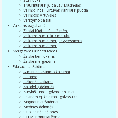
Stumdukai
Traukinukai ir jų dalys / Mašinėlės
Vaikiški indai, virtuvės įrankiai ir puodai
Vaikiškos virtuvėlės
Varstymo žaislai
Vaikams pagal amžių
Žaislai kūdikiui 0 - 12 mėn.
Vaikams nuo 1 iki 3 metukų
Vaikams nuo 3 metų ir vyresniems
Vaikams nuo 8 metų
Mergaitėms ir berniukams
Žaislai berniukams
Žaislai mergaitėms
Edukaciniai žaidimai
Atminties lavinimo žaidimai
Domino
Dėlionės vaikams
Kaladėlių dėlionės
Kūrybiškumo ugdymo rinkiniai
Lavinamieji žaidimai, galvosūkiai
Magnetiniai žaidimai
Medinės dėlionės
Sluoksninės dėlonės
STEM ir optiniai žaislai