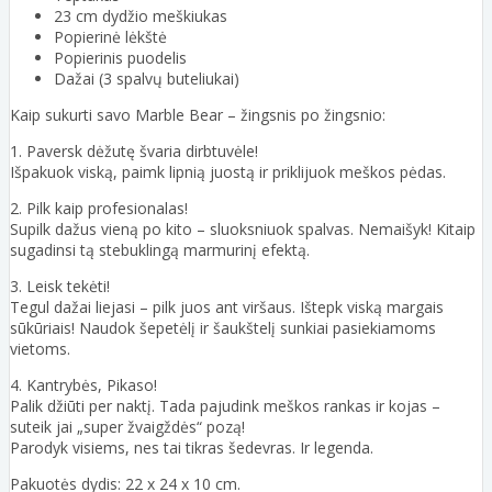
23 cm dydžio meškiukas
Popierinė lėkštė
Popierinis puodelis
Dažai (3 spalvų buteliukai)
Kaip sukurti savo Marble Bear – žingsnis po žingsnio:
1. Paversk dėžutę švaria dirbtuvėle!
Išpakuok viską, paimk lipnią juostą ir priklijuok meškos pėdas.
2. Pilk kaip profesionalas!
Supilk dažus vieną po kito – sluoksniuok spalvas. Nemaišyk! Kitaip
sugadinsi tą stebuklingą marmurinį efektą.
3. Leisk tekėti!
Tegul dažai liejasi – pilk juos ant viršaus. Ištepk viską margais
sūkūriais! Naudok šepetėlį ir šaukštelį sunkiai pasiekiamoms
vietoms.
4. Kantrybės, Pikaso!
Palik džiūti per naktį. Tada pajudink meškos rankas ir kojas –
suteik jai „super žvaigždės“ pozą!
Parodyk visiems, nes tai tikras šedevras. Ir legenda.
Pakuotės dydis: 22 x 24 x 10 cm.