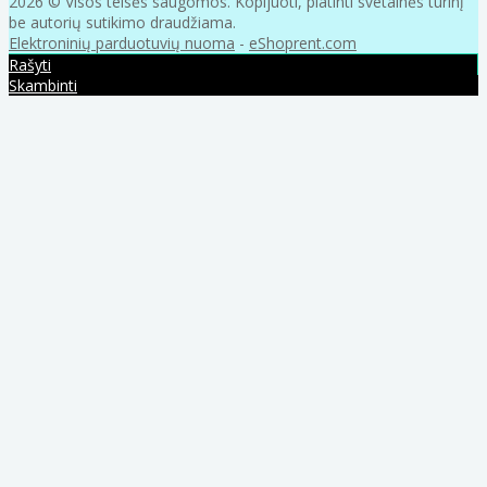
2026 © Visos teisės saugomos. Kopijuoti, platinti svetainės turinį
be autorių sutikimo draudžiama.
Elektroninių parduotuvių nuoma
-
eShoprent.com
Rašyti
Skambinti