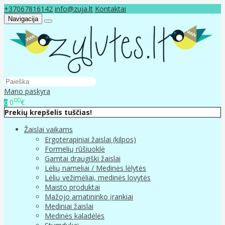
+37067816142
info@zuja.lt
Kontaktai
Navigacija
Mano paskyra
00
0
€
0
Prekių krepšelis tuščias!
Žaislai vaikams
Ergoterapiniai žaislai (kilpos)
Formelių rūšiuoklė
Gamtai draugiški žaislai
Lėlių nameliai / Medinės lėlytės
Lėlių vežimėliai, medinės lovytės
Maisto produktai
Mažojo amatininko įrankiai
Mediniai žaislai
Medinės kaladėlės