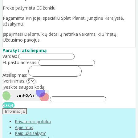
Prekė pažymėta CE ženklu.
Pagaminta Kinijoje, specialiu Splat Planet, Jungtinė Karalystė,
užsakymu.
Įspėjimas! Dėl smulkių detalių netinka vaikams iki 3 metų.
Uždusimo pavojus.
Parašyti atsiliepimą
Vardas:
El. pašto adresas:
Atsiliepimas:
Įvertinimas:
Įveskite saugos kodą:
Rašyti
Informacija
Privatumo politika
Apie mus
Kaip užsisakyti?