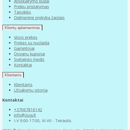
Atsiskaitymo būdai
Prekių pristatymas
Taisyklės
Didmeninė prekyba žaislais
Klientų aptarnavimas
Visos prekės
Prekės su nuolaida
Gamintojai
Dovanų kuponai
Svetainės medis
Kontaktai
Klientams
Klientams
Užsakymų istorija
Kontaktai
+37067816142
info@zuja.lt
I-V 9:00-17:00, VI-VII - Teirautis