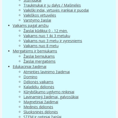
Stumdukai
Traukinukai ir jų dalys / Mašinėlės
Vaikiški indai, virtuvės įrankiai ir puodai
Vaikiškos virtuvėlės
Varstymo žaislai
Vaikams pagal amžių
Žaislai kūdikiui 0 - 12 mėn.
Vaikams nuo 1 iki 3 metukų
Vaikams nuo 3 metų ir vyresniems
Vaikams nuo 8 metų
Mergaitėms ir berniukams
Žaislai berniukams
Žaislai mergaitėms
Edukaciniai žaidimai
Atminties lavinimo žaidimai
Domino
Dėlionės vaikams
Kaladėlių dėlionės
Kūrybiškumo ugdymo rinkiniai
Lavinamieji žaidimai, galvosūkiai
Magnetiniai žaidimai
Medinės dėlionės
Sluoksninės dėlonės
STEM ir optiniai žaislai