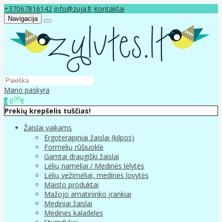
+37067816142
info@zuja.lt
Kontaktai
Navigacija
Mano paskyra
00
0
€
0
Prekių krepšelis tuščias!
Žaislai vaikams
Ergoterapiniai žaislai (kilpos)
Formelių rūšiuoklė
Gamtai draugiški žaislai
Lėlių nameliai / Medinės lėlytės
Lėlių vežimėliai, medinės lovytės
Maisto produktai
Mažojo amatininko įrankiai
Mediniai žaislai
Medinės kaladėlės