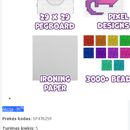
%
Akcija
-30
Prekės kodas:
SP47625P
Turimas kiekis:
5