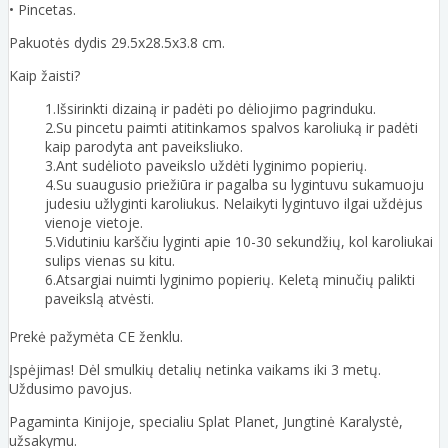
• Pincetas.
Pakuotės dydis 29.5x28.5x3.8 cm.
Kaip žaisti?
1.Išsirinkti dizainą ir padėti po dėliojimo pagrinduku.
2.Su pincetu paimti atitinkamos spalvos karoliuką ir padėti
kaip parodyta ant paveiksliuko.
3.Ant sudėlioto paveikslo uždėti lyginimo popierių.
4.Su suaugusio priežiūra ir pagalba su lygintuvu sukamuoju
judesiu užlyginti karoliukus. Nelaikyti lygintuvo ilgai uždėjus
vienoje vietoje.
5.Vidutiniu karščiu lyginti apie 10-30 sekundžių, kol karoliukai
sulips vienas su kitu.
6.Atsargiai nuimti lyginimo popierių. Keletą minučių palikti
paveikslą atvėsti.
Prekė pažymėta CE ženklu.
Įspėjimas! Dėl smulkių detalių netinka vaikams iki 3 metų.
Uždusimo pavojus.
Pagaminta Kinijoje, specialiu Splat Planet, Jungtinė Karalystė,
užsakymu.