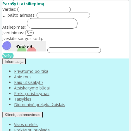
Parašyti atsiliepimą
Vardas:
El. pašto adresas:
Atsiliepimas:
Įvertinimas:
Įveskite saugos kodą:
Rašyti
Informacija
Privatumo politika
Apie mus
Kaip užsisakyti?
Atsiskaitymo būdai
Prekių pristatymas
Taisyklės
Didmeninė prekyba žaislais
Klientų aptarnavimas
Visos prekės
Prekės su nuolaida