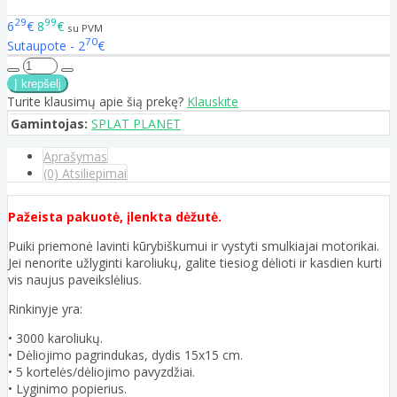
29
99
6
€
8
€
su PVM
70
Sutaupote - 2
€
Turite klausimų apie šią prekę?
Klauskite
Gamintojas:
SPLAT PLANET
Aprašymas
(0) Atsiliepimai
Pažeista pakuotė, įlenkta dėžutė.
Puiki priemonė lavinti kūrybiškumui ir vystyti smulkiajai motorikai.
Jei nenorite užlyginti karoliukų, galite tiesiog dėlioti ir kasdien kurti
vis naujus paveikslėlius.
Rinkinyje yra:
• 3000 karoliukų.
• Dėliojimo pagrindukas, dydis 15x15 cm.
• 5 kortelės/dėliojimo pavyzdžiai.
• Lyginimo popierius.