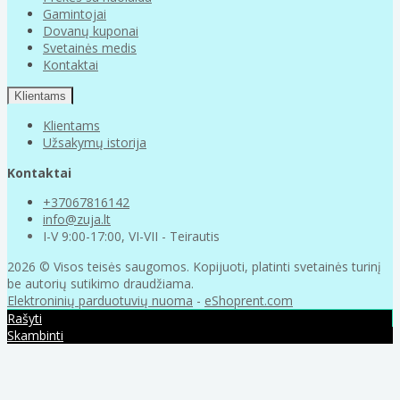
Gamintojai
Dovanų kuponai
Svetainės medis
Kontaktai
Klientams
Klientams
Užsakymų istorija
Kontaktai
+37067816142
info@zuja.lt
I-V 9:00-17:00, VI-VII - Teirautis
2026 © Visos teisės saugomos. Kopijuoti, platinti svetainės turinį
be autorių sutikimo draudžiama.
Elektroninių parduotuvių nuoma
-
eShoprent.com
Rašyti
Skambinti