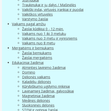
Stumdukai
Traukinukai ir jų dalys / Mašinėlės
Vaikiški indai, virtuvės įrankiai ir puodai
Vaikiškos virtuvėlės
Varstymo žaislai
Vaikams pagal amžių
Žaislai kūdikiui 0 - 12 mėn.
Vaikams nuo 1 iki 3 metukų
Vaikams nuo 3 metų ir vyresniems
Vaikams nuo 8 metų
Mergaitėms ir berniukams
Žaislai berniukams
Žaislai mergaitėms
Edukaciniai žaidimai
Atminties lavinimo žaidimai
Domino
Dėlionės vaikams
Kaladėlių dėlionės
Kūrybiškumo ugdymo rinkiniai
Lavinamieji žaidimai, galvosūkiai
Magnetiniai žaidimai
Medinės dėlionės
Sluoksninės dėlonės
STEM ir optiniai žaislai