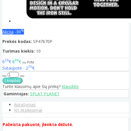
%
Akcija
-30
Prekės kodas:
SP47670P
Turimas kiekis:
10
29
99
6
€
8
€
su PVM
70
Sutaupote - 2
€
Turite klausimų apie šią prekę?
Klauskite
Gamintojas:
SPLAT PLANET
Aprašymas
(0) Atsiliepimai
Pažeista pakuotė, įlenkta dėžutė.