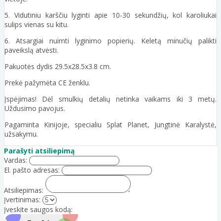
5. Vidutiniu karščiu lyginti apie 10-30 sekundžių, kol karoliukai
sulips vienas su kitu.
6. Atsargiai nuimti lyginimo popierių. Keletą minučių palikti
paveikslą atvėsti.
Pakuotės dydis 29.5x28.5x3.8 cm.
Prekė pažymėta CE ženklu.
Įspėjimas! Dėl smulkių detalių netinka vaikams iki 3 metų.
Uždusimo pavojus.
Pagaminta Kinijoje, specialiu Splat Planet, Jungtinė Karalystė,
užsakymu.
Parašyti atsiliepimą
Vardas:
El. pašto adresas:
Atsiliepimas:
Įvertinimas:
Įveskite saugos kodą: