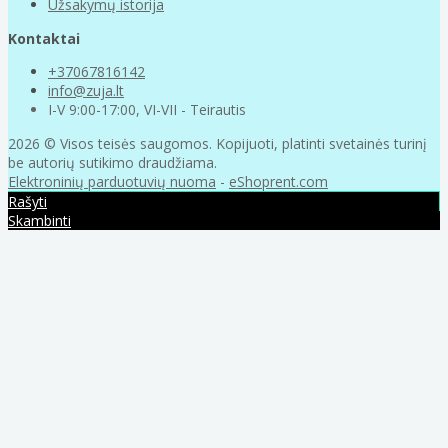
Užsakymų istorija
Kontaktai
+37067816142
info@zuja.lt
I-V 9:00-17:00, VI-VII - Teirautis
2026 © Visos teisės saugomos. Kopijuoti, platinti svetainės turinį
be autorių sutikimo draudžiama.
Elektroninių parduotuvių nuoma
-
eShoprent.com
Rašyti
Skambinti