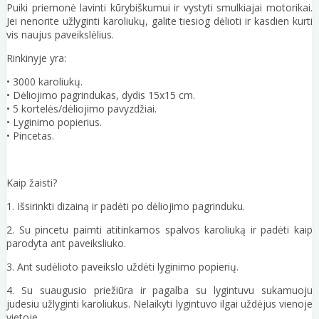
Puiki priemonė lavinti kūrybiškumui ir vystyti smulkiajai motorikai.
Jei nenorite užlyginti karoliukų, galite tiesiog dėlioti ir kasdien kurti
vis naujus paveikslėlius.
Rinkinyje yra:
• 3000 karoliukų.
• Dėliojimo pagrindukas, dydis 15x15 cm.
• 5 kortelės/dėliojimo pavyzdžiai.
• Lyginimo popierius.
• Pincetas.
Kaip žaisti?
1. Išsirinkti dizainą ir padėti po dėliojimo pagrinduku.
2. Su pincetu paimti atitinkamos spalvos karoliuką ir padėti kaip
parodyta ant paveiksliuko.
3. Ant sudėlioto paveikslo uždėti lyginimo popierių.
4. Su suaugusio priežiūra ir pagalba su lygintuvu sukamuoju
judesiu užlyginti karoliukus. Nelaikyti lygintuvo ilgai uždėjus vienoje
vietoje.