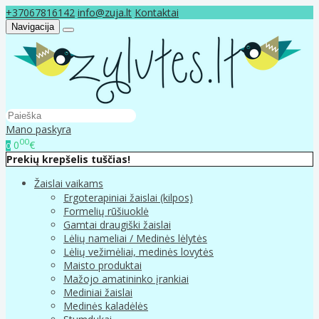
+37067816142
info@zuja.lt
Kontaktai
Navigacija
Mano paskyra
00
0
€
0
Prekių krepšelis tuščias!
Žaislai vaikams
Ergoterapiniai žaislai (kilpos)
Formelių rūšiuoklė
Gamtai draugiški žaislai
Lėlių nameliai / Medinės lėlytės
Lėlių vežimėliai, medinės lovytės
Maisto produktai
Mažojo amatininko įrankiai
Mediniai žaislai
Medinės kaladėlės