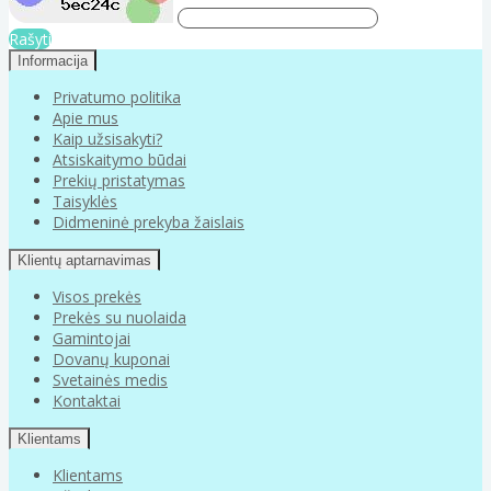
Rašyti
Informacija
Privatumo politika
Apie mus
Kaip užsisakyti?
Atsiskaitymo būdai
Prekių pristatymas
Taisyklės
Didmeninė prekyba žaislais
Klientų aptarnavimas
Visos prekės
Prekės su nuolaida
Gamintojai
Dovanų kuponai
Svetainės medis
Kontaktai
Klientams
Klientams