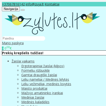
+37067816142
info@zuja.lt
Kontaktai
Navigacija
Mano paskyra
00
0
€
0
Prekių krepšelis tuščias!
Žaislai vaikams
Ergoterapiniai žaislai (kilpos)
Formelių rūšiuoklė
Gamtai draugiški žaislai
Lėlių nameliai / Medinės lėlytės
Lėlių vežimėliai, medinės lovytės
Maisto produktai
Mažojo amatininko įrankiai
Mediniai žaislai
Medinės kaladėlės