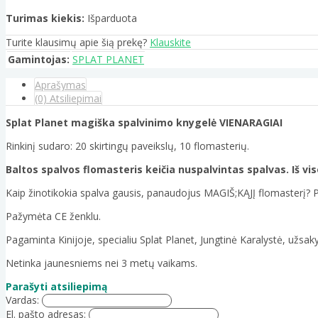
Turimas kiekis:
Išparduota
Turite klausimų apie šią prekę?
Klauskite
Gamintojas:
SPLAT PLANET
Aprašymas
(0) Atsiliepimai
Splat Planet magiška spalvinimo knygelė VIENARAGIAI
Rinkinį sudaro: 20 skirtingų paveikslų, 10 flomasterių.
Baltos spalvos flomasteris keičia nuspalvintas spalvas. Iš vis
Kaip žinotikokia spalva gausis, panaudojus MAGIŠ;KĄJĮ flomasterį? Pa
Pažymėta CE ženklu.
Pagaminta Kinijoje, specialiu Splat Planet, Jungtinė Karalystė, užsa
Netinka jaunesniems nei 3 metų vaikams.
Parašyti atsiliepimą
Vardas:
El. pašto adresas: