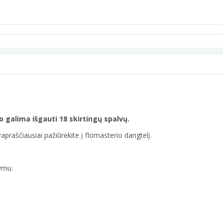
o galima išgauti 18 skirtingų spalvų.
praščiausiai pažiūrėkite į flomasterio dangtelį.
kymu.