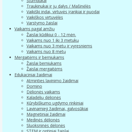
Stumdukai
Traukinukai ir jų dalys / Mašinėlės
Vaikiški indai, virtuvės įrankiai ir puodai
Vaikiškos virtuvėlės
Varstymo žaislai
Vaikams pagal amžių
Žaislai kūdikiui 0 - 12 mėn.
Vaikams nuo 1 iki 3 metukų
Vaikams nuo 3 metų ir vyresniems
Vaikams nuo 8 metų
Mergaitėms ir berniukams
Žaislai berniukams
Žaislai mergaitėms
Edukaciniai žaidimai
Atminties lavinimo žaidimai
Domino
Dėlionės vaikams
Kaladėlių dėlionės
Kūrybiškumo ugdymo rinkiniai
Lavinamieji žaidimai, galvosūkiai
Magnetiniai žaidimai
Medinės dėlionės
Sluoksninės dėlonės
STEM ir optiniai žaislai