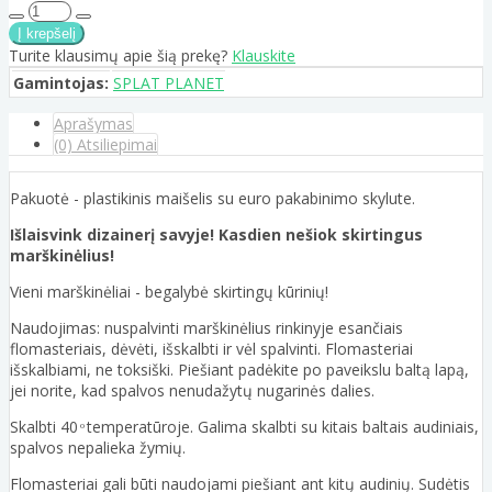
Turite klausimų apie šią prekę?
Klauskite
Gamintojas:
SPLAT PLANET
Aprašymas
(0) Atsiliepimai
Pakuotė - plastikinis maišelis su euro pakabinimo skylute.
Išlaisvink dizainerį savyje! Kasdien nešiok skirtingus
marškinėlius!
Vieni marškinėliai - begalybė skirtingų kūrinių!
Naudojimas: nuspalvinti marškinėlius rinkinyje esančiais
flomasteriais, dėvėti, išskalbti ir vėl spalvinti. Flomasteriai
išskalbiami, ne toksiški. Piešiant padėkite po paveikslu baltą lapą,
jei norite, kad spalvos nenudažytų nugarinės dalies.
Skalbti 40 ͦ temperatūroje. Galima skalbti su kitais baltais audiniais,
spalvos nepalieka žymių.
Flomasteriai gali būti naudojami piešiant ant kitų audinių. Sudėtis