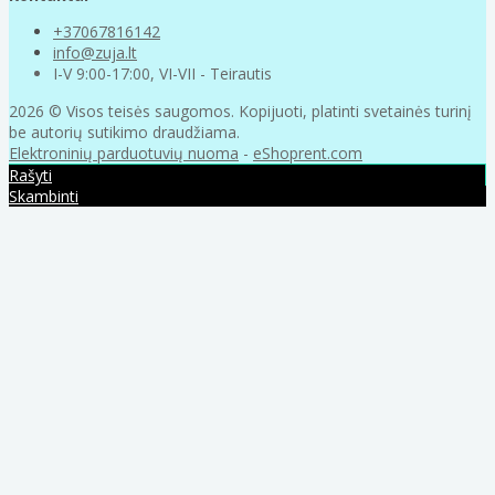
+37067816142
info@zuja.lt
I-V 9:00-17:00, VI-VII - Teirautis
2026 © Visos teisės saugomos. Kopijuoti, platinti svetainės turinį
be autorių sutikimo draudžiama.
Elektroninių parduotuvių nuoma
-
eShoprent.com
Rašyti
Skambinti