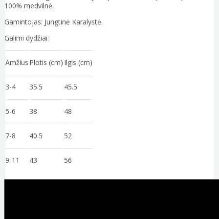
100% medvilnė.
Gamintojas: Jungtinė Karalystė.
Galimi dydžiai:
Amžius
Plotis (cm)
Ilgis (cm)
3-4
35.5
45.5
5-6
38
48
7-8
40.5
52
9-11
43
56