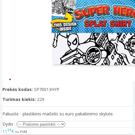
Prekės kodas:
SP70013HYP
Turimas kiekis:
229
Pakuotė - plastikinis maišelis su euro pakabinimo skylute.
Dydis :
99
11
€
su PVM