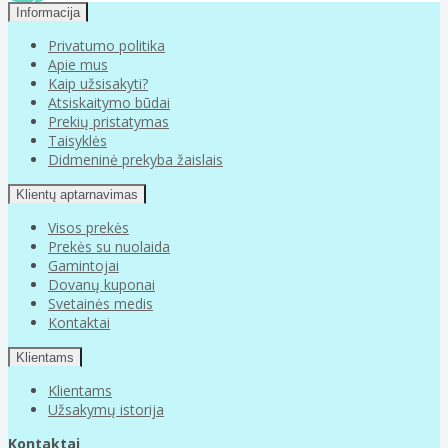
Informacija
Privatumo politika
Apie mus
Kaip užsisakyti?
Atsiskaitymo būdai
Prekių pristatymas
Taisyklės
Didmeninė prekyba žaislais
Klientų aptarnavimas
Visos prekės
Prekės su nuolaida
Gamintojai
Dovanų kuponai
Svetainės medis
Kontaktai
Klientams
Klientams
Užsakymų istorija
Kontaktai