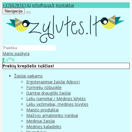
+37067816142
info@zuja.lt
Kontaktai
Navigacija
Mano paskyra
00
0
€
0
Prekių krepšelis tuščias!
Žaislai vaikams
Ergoterapiniai žaislai (kilpos)
Formelių rūšiuoklė
Gamtai draugiški žaislai
Lėlių nameliai / Medinės lėlytės
Lėlių vežimėliai, medinės lovytės
Maisto produktai
Mažojo amatininko įrankiai
Mediniai žaislai
Medinės kaladėlės