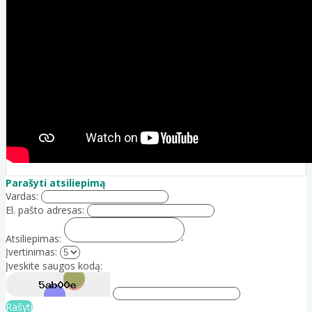
Parašyti atsiliepimą
Vardas:
El. pašto adresas:
Atsiliepimas:
Įvertinimas:
Įveskite saugos kodą:
Rašyti