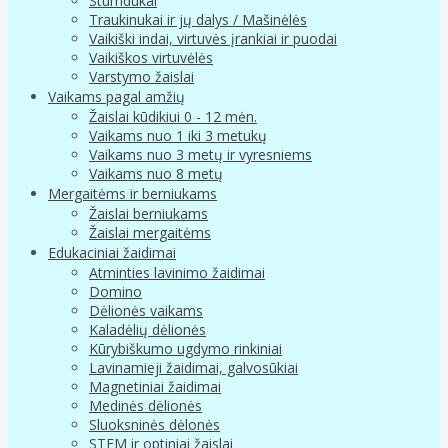
Stumdukai
Traukinukai ir jų dalys / Mašinėlės
Vaikiški indai, virtuvės įrankiai ir puodai
Vaikiškos virtuvėlės
Varstymo žaislai
Vaikams pagal amžių
Žaislai kūdikiui 0 - 12 mėn.
Vaikams nuo 1 iki 3 metukų
Vaikams nuo 3 metų ir vyresniems
Vaikams nuo 8 metų
Mergaitėms ir berniukams
Žaislai berniukams
Žaislai mergaitėms
Edukaciniai žaidimai
Atminties lavinimo žaidimai
Domino
Dėlionės vaikams
Kaladėlių dėlionės
Kūrybiškumo ugdymo rinkiniai
Lavinamieji žaidimai, galvosūkiai
Magnetiniai žaidimai
Medinės dėlionės
Sluoksninės dėlonės
STEM ir optiniai žaislai