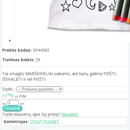
Prekės kodas:
SP44365
Turimas kiekis:
29
Tai smagūs MARŠKINĖLIAI vaikams, ant kurių galima PIEŠTI,
IŠSKALBTI ir vėl PIEŠTI.
Dydis :
99
11
€
su PVM
Turite klausimų apie šią prekę?
Klauskite
Gamintojas:
SPLAT PLANET