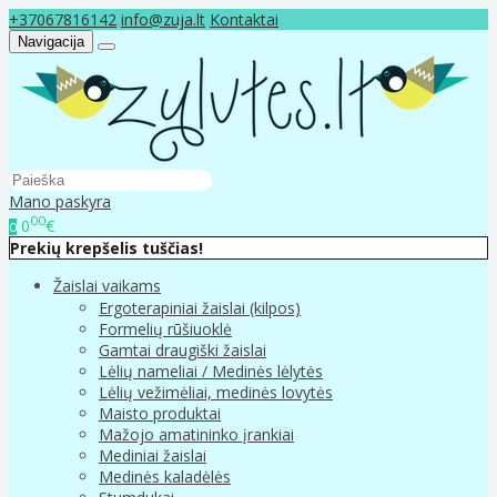
+37067816142
info@zuja.lt
Kontaktai
Navigacija
Mano paskyra
00
0
€
0
Prekių krepšelis tuščias!
Žaislai vaikams
Ergoterapiniai žaislai (kilpos)
Formelių rūšiuoklė
Gamtai draugiški žaislai
Lėlių nameliai / Medinės lėlytės
Lėlių vežimėliai, medinės lovytės
Maisto produktai
Mažojo amatininko įrankiai
Mediniai žaislai
Medinės kaladėlės