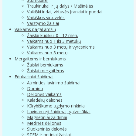
Stumdukai
Traukinukai ir jų dalys / Mašinėlės
Vaikiški indai, virtuvės įrankiai ir puodai
Vaikiškos virtuvėlės
Varstymo žaislai
Vaikams pagal amžių
Žaislai kūdikiui 0 - 12 mėn.
Vaikams nuo 1 iki 3 metukų
Vaikams nuo 3 metų ir vyresniems
Vaikams nuo 8 metų
Mergaitėms ir berniukams
Žaislai berniukams
Žaislai mergaitėms
Edukaciniai žaidimai
Atminties lavinimo žaidimai
Domino
Dėlionės vaikams
Kaladėlių dėlionės
Kūrybiškumo ugdymo rinkiniai
Lavinamieji žaidimai, galvosūkiai
Magnetiniai žaidimai
Medinės dėlionės
Sluoksninės dėlonės
STEM ir optiniai žaislai