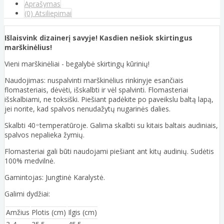
Aprašymas
(0) Atsiliepimai
Išlaisvink dizainerį savyje! Kasdien nešiok skirtingus
marškinėlius!
Vieni marškinėliai - begalybė skirtingų kūrinių!
Naudojimas: nuspalvinti marškinėlius rinkinyje esančiais
flomasteriais, dėvėti, išskalbti ir vėl spalvinti. Flomasteriai
išskalbiami, ne toksiški. Piešiant padėkite po paveikslu baltą lapą,
jei norite, kad spalvos nenudažytų nugarinės dalies.
Skalbti 40 ͦ temperatūroje. Galima skalbti su kitais baltais audiniais,
spalvos nepalieka žymių.
Flomasteriai gali būti naudojami piešiant ant kitų audinių. Sudėtis
100% medvilnė.
Gamintojas: Jungtinė Karalystė.
Galimi dydžiai:
Amžius
Plotis (cm)
Ilgis (cm)