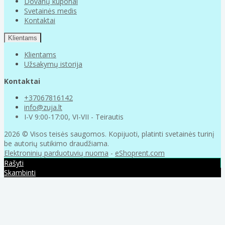
Dovanų kuponai
Svetainės medis
Kontaktai
Klientams
Klientams
Užsakymų istorija
Kontaktai
+37067816142
info@zuja.lt
I-V 9:00-17:00, VI-VII - Teirautis
2026 © Visos teisės saugomos. Kopijuoti, platinti svetainės turinį
be autorių sutikimo draudžiama.
Elektroninių parduotuvių nuoma
-
eShoprent.com
Rašyti
Skambinti