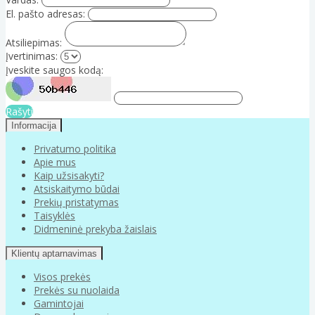
El. pašto adresas:
Atsiliepimas:
Įvertinimas:
Įveskite saugos kodą:
Rašyti
Informacija
Privatumo politika
Apie mus
Kaip užsisakyti?
Atsiskaitymo būdai
Prekių pristatymas
Taisyklės
Didmeninė prekyba žaislais
Klientų aptarnavimas
Visos prekės
Prekės su nuolaida
Gamintojai