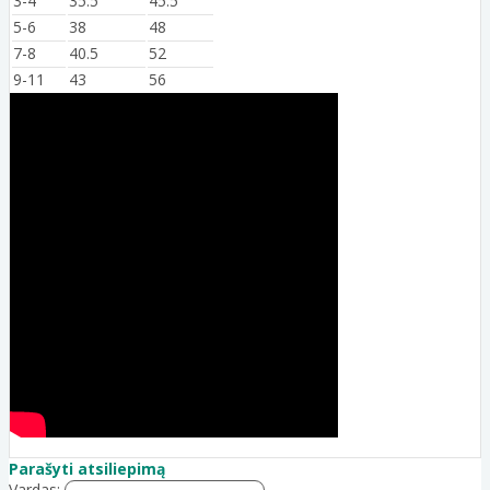
3-4
35.5
45.5
5-6
38
48
7-8
40.5
52
9-11
43
56
Parašyti atsiliepimą
Vardas: