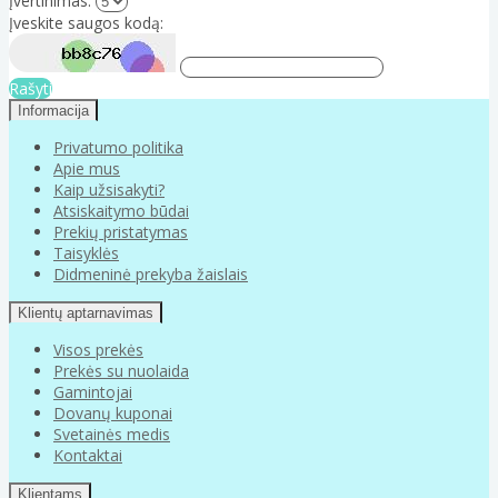
Įvertinimas:
Įveskite saugos kodą:
Rašyti
Informacija
Privatumo politika
Apie mus
Kaip užsisakyti?
Atsiskaitymo būdai
Prekių pristatymas
Taisyklės
Didmeninė prekyba žaislais
Klientų aptarnavimas
Visos prekės
Prekės su nuolaida
Gamintojai
Dovanų kuponai
Svetainės medis
Kontaktai
Klientams