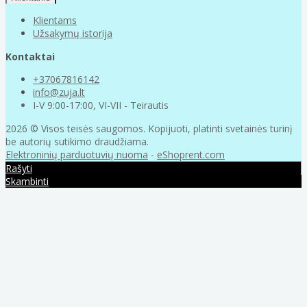
Klientams
Užsakymų istorija
Kontaktai
+37067816142
info@zuja.lt
I-V 9:00-17:00, VI-VII - Teirautis
2026 © Visos teisės saugomos. Kopijuoti, platinti svetainės turinį
be autorių sutikimo draudžiama.
Elektroninių parduotuvių nuoma
-
eShoprent.com
Rašyti
Skambinti