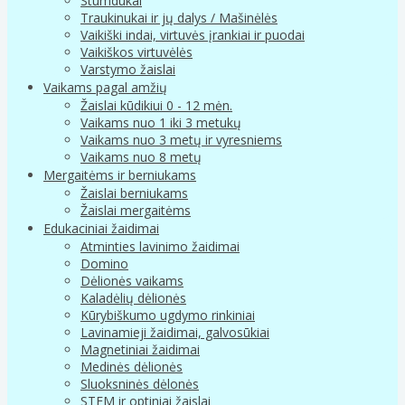
Stumdukai
Traukinukai ir jų dalys / Mašinėlės
Vaikiški indai, virtuvės įrankiai ir puodai
Vaikiškos virtuvėlės
Varstymo žaislai
Vaikams pagal amžių
Žaislai kūdikiui 0 - 12 mėn.
Vaikams nuo 1 iki 3 metukų
Vaikams nuo 3 metų ir vyresniems
Vaikams nuo 8 metų
Mergaitėms ir berniukams
Žaislai berniukams
Žaislai mergaitėms
Edukaciniai žaidimai
Atminties lavinimo žaidimai
Domino
Dėlionės vaikams
Kaladėlių dėlionės
Kūrybiškumo ugdymo rinkiniai
Lavinamieji žaidimai, galvosūkiai
Magnetiniai žaidimai
Medinės dėlionės
Sluoksninės dėlonės
STEM ir optiniai žaislai