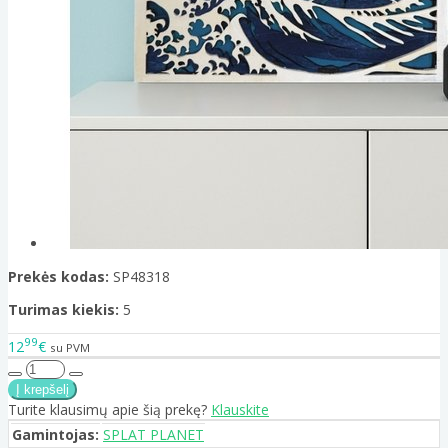
Prekės kodas:
SP48318
Turimas kiekis:
5
99
12
€
su PVM
Turite klausimų apie šią prekę?
Klauskite
Gamintojas:
SPLAT PLANET