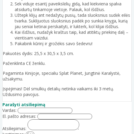
Sek viduje esantį paveikslėlių gidą, kad kiekviena spalva
atsidurtų tinkamoje vietoje. Palauk, kol išdžius.
Užtepk klijų ant nedažytų pusių, tada sluoksnius sudėk eilės
tvarka. Suklijuotus sluoksnius padėk po sunkia knyga, kurią
jau seniai ketinai perskaityti, ir lukterk, kol klijai išdžius.
Kai išdžius, nudažyk kraštus taip, kad atitiktų priekinę dalį –
vientisam vaizdui.
Pakabink kūrinį ir grožėkis savo šedevru!
Pakuotės dydis: 25,5 x 30,5 x 3,5 cm.
Paženklinta CE ženklu.
Pagaminta Kinijoje, specialiu Splat Planet, Jungtinė Karalystė,
užsakymu.
Įspėjimas! Dėl smulkių detalių netinka vaikams iki 3 metų.
Uždusimo pavojus.
Parašyti atsiliepimą
Vardas:
El. pašto adresas:
Atsiliepimas: