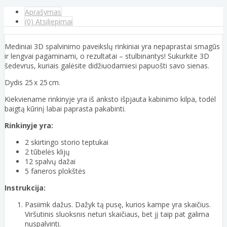
Aprašymas
(0) Atsiliepimai
Mediniai 3D spalvinimo paveikslų rinkiniai yra nepaprastai smagūs
ir lengvai pagaminami, o rezultatai – stulbinantys! Sukurkite 3D
šedevrus, kuriais galėsite didžiuodamiesi papuošti savo sienas.
Dydis 25 x 25 cm.
Kiekviename rinkinyje yra iš anksto išpjauta kabinimo kilpa, todėl
baigtą kūrinį labai paprasta pakabinti.
Rinkinyje yra:
2 skirtingo storio teptukai
2 tūbelės klijų
12 spalvų dažai
5 faneros plokštės
Instrukcija:
Pasiimk dažus. Dažyk tą pusę, kurios kampe yra skaičius.
Viršutinis sluoksnis neturi skaičiaus, bet jį taip pat galima
nuspalvinti.