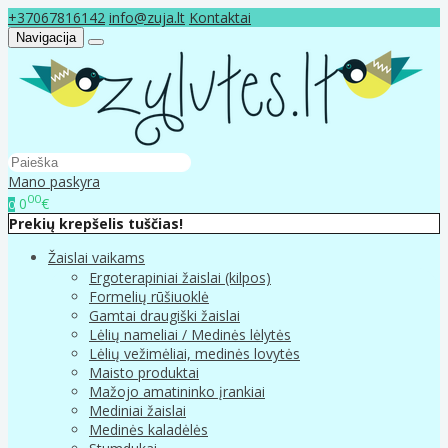
+37067816142
info@zuja.lt
Kontaktai
Navigacija
Mano paskyra
00
0
€
0
Prekių krepšelis tuščias!
Žaislai vaikams
Ergoterapiniai žaislai (kilpos)
Formelių rūšiuoklė
Gamtai draugiški žaislai
Lėlių nameliai / Medinės lėlytės
Lėlių vežimėliai, medinės lovytės
Maisto produktai
Mažojo amatininko įrankiai
Mediniai žaislai
Medinės kaladėlės