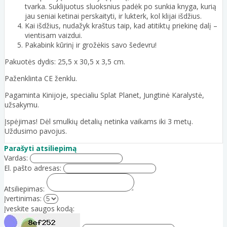
tvarka. Suklijuotus sluoksnius padėk po sunkia knyga, kurią
jau seniai ketinai perskaityti, ir lukterk, kol klijai išdžius.
Kai išdžius, nudažyk kraštus taip, kad atitiktų priekinę dalį –
vientisam vaizdui.
Pakabink kūrinį ir grožėkis savo šedevru!
Pakuotės dydis: 25,5 x 30,5 x 3,5 cm.
Paženklinta CE ženklu.
Pagaminta Kinijoje, specialiu Splat Planet, Jungtinė Karalystė,
užsakymu.
Įspėjimas! Dėl smulkių detalių netinka vaikams iki 3 metų.
Uždusimo pavojus.
Parašyti atsiliepimą
Vardas:
El. pašto adresas:
Atsiliepimas:
Įvertinimas:
Įveskite saugos kodą: