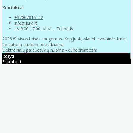
Kontaktai
+37067816142
info@zuja.lt
I-V 9:00-17:00, VI-VII - Teirautis
2026 © Visos teisės saugomos. Kopijuoti, platinti svetainės turinį
be autorių sutikimo draudžiama.
Elektroninių parduotuvių nuoma
-
eShoprent.com
Rašyti
Skambinti