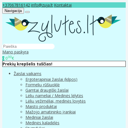
+37067816142
info@zuja.lt
Kontaktai
Navigacija
Mano paskyra
00
0
€
0
Prekių krepšelis tuščias!
Žaislai vaikams
Ergoterapiniai žaislai (kilpos)
Formelių rūšiuoklė
Gamtai draugiški žaislai
Lėlių nameliai / Medinės lėlytės
Lėlių vežimėliai, medinės lovytės
Maisto produktai
Mažojo amatininko įrankiai
Mediniai žaislai
Medinės kaladėlės