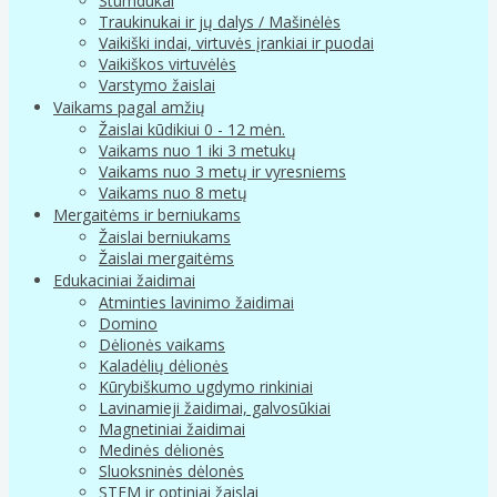
Stumdukai
Traukinukai ir jų dalys / Mašinėlės
Vaikiški indai, virtuvės įrankiai ir puodai
Vaikiškos virtuvėlės
Varstymo žaislai
Vaikams pagal amžių
Žaislai kūdikiui 0 - 12 mėn.
Vaikams nuo 1 iki 3 metukų
Vaikams nuo 3 metų ir vyresniems
Vaikams nuo 8 metų
Mergaitėms ir berniukams
Žaislai berniukams
Žaislai mergaitėms
Edukaciniai žaidimai
Atminties lavinimo žaidimai
Domino
Dėlionės vaikams
Kaladėlių dėlionės
Kūrybiškumo ugdymo rinkiniai
Lavinamieji žaidimai, galvosūkiai
Magnetiniai žaidimai
Medinės dėlionės
Sluoksninės dėlonės
STEM ir optiniai žaislai