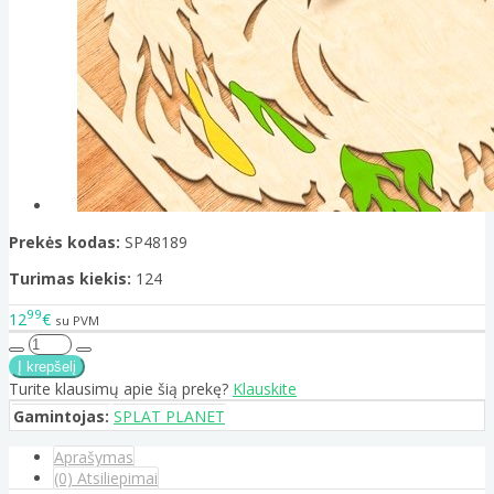
Prekės kodas:
SP48189
Turimas kiekis:
124
99
12
€
su PVM
Turite klausimų apie šią prekę?
Klauskite
Gamintojas:
SPLAT PLANET
Aprašymas
(0) Atsiliepimai