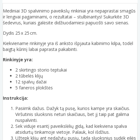
Mediniai 3D spalvinimo paveikslų rinkiniai yra nepaprastai smagūs
ir lengvai pagaminami, o rezultatai – stulbinantys! Sukurkite 3D
šedevrus, kuriais galėsite didžiuodamiesi papuošti savo sienas.
Dydis 25 x 25 cm.
Kiekviename rinkinyje yra iš anksto išpjauta kabinimo kilpa, todėl
baigtą kūrinį labai paprasta pakabinti.
Rinkinyje yra:
2 skirtingo storio teptukai
2 tūbelės klijų
12 spalvų dažai
5 faneros plokštės
Instrukcija:
Pasiimk dažus. Dažyk tą pusę, kurios kampe yra skaičius.
Viršutinis sluoksnis neturi skaičiaus, bet jį taip pat galima
nuspalvinti.
Sek viduje esantį paveikslėlių gidą, kad kiekviena spalva
atsidurtų tinkamoje vietoje. Palauk, kol išdžius.
Užtepk klijų ant nedažytų pusių, tada sluoksnius sudėk eilės