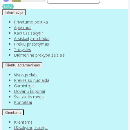
Rašyti
Informacija
Privatumo politika
Apie mus
Kaip užsisakyti?
Atsiskaitymo būdai
Prekių pristatymas
Taisyklės
Didmeninė prekyba žaislais
Klientų aptarnavimas
Visos prekės
Prekės su nuolaida
Gamintojai
Dovanų kuponai
Svetainės medis
Kontaktai
Klientams
Klientams
Užsakymų istorija