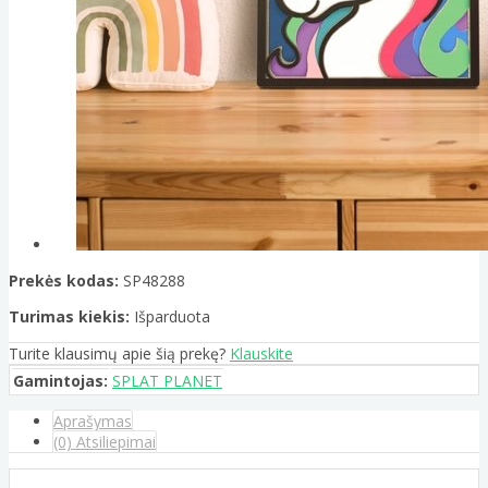
Prekės kodas:
SP48288
Turimas kiekis:
Išparduota
Turite klausimų apie šią prekę?
Klauskite
Gamintojas:
SPLAT PLANET
Aprašymas
(0) Atsiliepimai