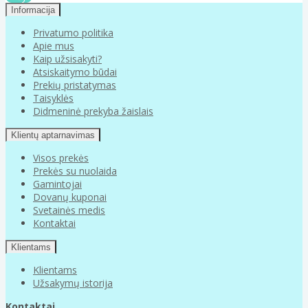
Informacija
Privatumo politika
Apie mus
Kaip užsisakyti?
Atsiskaitymo būdai
Prekių pristatymas
Taisyklės
Didmeninė prekyba žaislais
Klientų aptarnavimas
Visos prekės
Prekės su nuolaida
Gamintojai
Dovanų kuponai
Svetainės medis
Kontaktai
Klientams
Klientams
Užsakymų istorija
Kontaktai