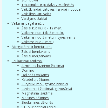
Stumdukai
Traukinukai ir jų dalys / Mašinėlės
Vaikiški indai, virtuvės įrankiai ir puodai
Vaikiškos virtuvėlės
Varstymo žaislai
Vaikams pagal amžių
Žaislai kūdikiui 0 - 12 mėn.
Vaikams nuo 1 iki 3 metukų
Vaikams nuo 3 metų ir vyresniems
Vaikams nuo 8 metų
Mergaitėms ir berniukams
Žaislai berniukams
Žaislai mergaitėms
Edukaciniai žaidimai
Atminties lavinimo žaidimai
Domino
Dėlionės vaikams
Kaladėlių dėlionės
Kūrybiškumo ugdymo rinkiniai
Lavinamieji žaidimai, galvosūkiai
Magnetiniai žaidimai
Medinės dėlionės
Sluoksninės dėlonės
STEM ir optiniai žaislai