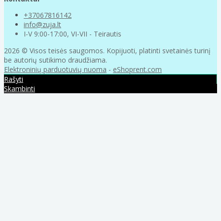
+37067816142
info@zuja.lt
I-V 9:00-17:00, VI-VII - Teirautis
2026 © Visos teisės saugomos. Kopijuoti, platinti svetainės turinį
be autorių sutikimo draudžiama.
Elektroninių parduotuvių nuoma
-
eShoprent.com
Rašyti
Skambinti