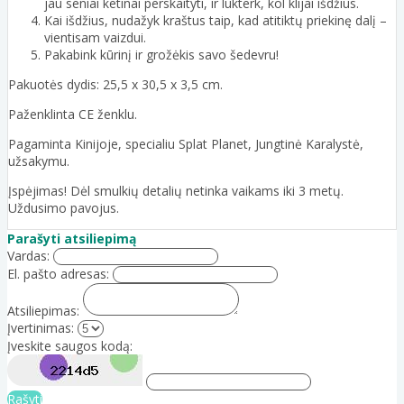
jau seniai ketinai perskaityti, ir lukterk, kol klijai išdžius.
Kai išdžius, nudažyk kraštus taip, kad atitiktų priekinę dalį –
vientisam vaizdui.
Pakabink kūrinį ir grožėkis savo šedevru!
Pakuotės dydis: 25,5 x 30,5 x 3,5 cm.
Paženklinta CE ženklu.
Pagaminta Kinijoje, specialiu Splat Planet, Jungtinė Karalystė,
užsakymu.
Įspėjimas! Dėl smulkių detalių netinka vaikams iki 3 metų.
Uždusimo pavojus.
Parašyti atsiliepimą
Vardas:
El. pašto adresas:
Atsiliepimas:
Įvertinimas:
Įveskite saugos kodą:
Rašyti