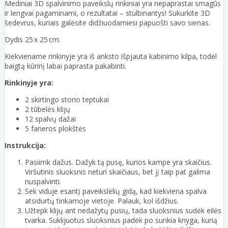
Mediniai 3D spalvinimo paveikslų rinkiniai yra nepaprastai smagūs
ir lengvai pagaminami, o rezultatai – stulbinantys! Sukurkite 3D
šedevrus, kuriais galėsite didžiuodamiesi papuošti savo sienas.
Dydis 25 x 25 cm.
Kiekviename rinkinyje yra iš anksto išpjauta kabinimo kilpa, todėl
baigtą kūrinį labai paprasta pakabinti.
Rinkinyje yra:
2 skirtingo storio teptukai
2 tūbelės klijų
12 spalvų dažai
5 faneros plokštės
Instrukcija:
Pasiimk dažus. Dažyk tą pusę, kurios kampe yra skaičius.
Viršutinis sluoksnis neturi skaičiaus, bet jį taip pat galima
nuspalvinti.
Sek viduje esantį paveikslėlių gidą, kad kiekviena spalva
atsidurtų tinkamoje vietoje. Palauk, kol išdžius.
Užtepk klijų ant nedažytų pusių, tada sluoksnius sudėk eilės
tvarka. Suklijuotus sluoksnius padėk po sunkia knyga, kurią