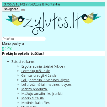
+37067816142
info@zuja.lt
Kontaktai
Navigacija
Mano paskyra
00
0
€
0
Prekių krepšelis tuščias!
Žaislai vaikams
Ergoterapiniai žaislai (kilpos)
Formelių rūšiuoklė
Gamtai draugiški žaislai
Lėlių nameliai / Medinės lėlytės
Lėlių vežimėliai, medinės lovytės
Maisto produktai
Mažojo amatininko įrankiai
Mediniai žaislai
Medinės kaladėlės