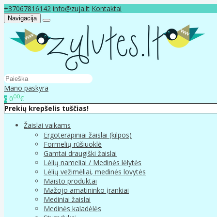
+37067816142
info@zuja.lt
Kontaktai
Navigacija
Mano paskyra
00
0
€
0
Prekių krepšelis tuščias!
Žaislai vaikams
Ergoterapiniai žaislai (kilpos)
Formelių rūšiuoklė
Gamtai draugiški žaislai
Lėlių nameliai / Medinės lėlytės
Lėlių vežimėliai, medinės lovytės
Maisto produktai
Mažojo amatininko įrankiai
Mediniai žaislai
Medinės kaladėlės