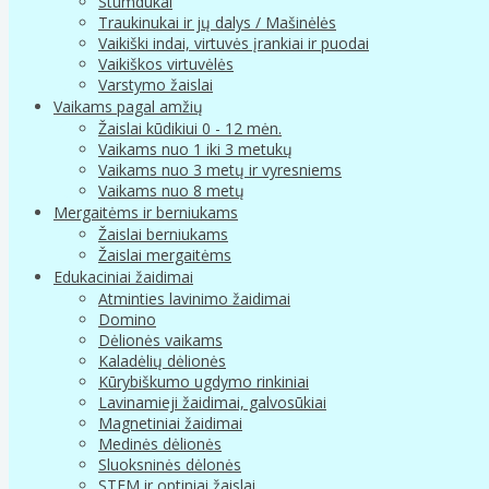
Stumdukai
Traukinukai ir jų dalys / Mašinėlės
Vaikiški indai, virtuvės įrankiai ir puodai
Vaikiškos virtuvėlės
Varstymo žaislai
Vaikams pagal amžių
Žaislai kūdikiui 0 - 12 mėn.
Vaikams nuo 1 iki 3 metukų
Vaikams nuo 3 metų ir vyresniems
Vaikams nuo 8 metų
Mergaitėms ir berniukams
Žaislai berniukams
Žaislai mergaitėms
Edukaciniai žaidimai
Atminties lavinimo žaidimai
Domino
Dėlionės vaikams
Kaladėlių dėlionės
Kūrybiškumo ugdymo rinkiniai
Lavinamieji žaidimai, galvosūkiai
Magnetiniai žaidimai
Medinės dėlionės
Sluoksninės dėlonės
STEM ir optiniai žaislai