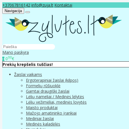
+37067816142
info@zuja.lt
Kontaktai
Navigacija
Mano paskyra
00
0
€
0
Prekių krepšelis tuščias!
Žaislai vaikams
Ergoterapiniai žaislai (kilpos)
Formelių rūšiuoklė
Gamtai draugiški žaislai
Lėlių nameliai / Medinės lėlytės
Lėlių vežimėliai, medinės lovytės
Maisto produktai
Mažojo amatininko įrankiai
Mediniai žaislai
Medinės kaladėlės