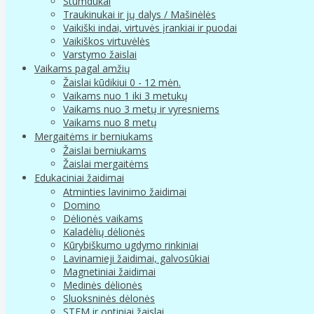
Stumdukai
Traukinukai ir jų dalys / Mašinėlės
Vaikiški indai, virtuvės įrankiai ir puodai
Vaikiškos virtuvėlės
Varstymo žaislai
Vaikams pagal amžių
Žaislai kūdikiui 0 - 12 mėn.
Vaikams nuo 1 iki 3 metukų
Vaikams nuo 3 metų ir vyresniems
Vaikams nuo 8 metų
Mergaitėms ir berniukams
Žaislai berniukams
Žaislai mergaitėms
Edukaciniai žaidimai
Atminties lavinimo žaidimai
Domino
Dėlionės vaikams
Kaladėlių dėlionės
Kūrybiškumo ugdymo rinkiniai
Lavinamieji žaidimai, galvosūkiai
Magnetiniai žaidimai
Medinės dėlionės
Sluoksninės dėlonės
STEM ir optiniai žaislai