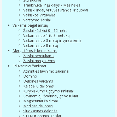
Stumdukai
Traukinukai ir jų dalys / Mašinėlės
Vaikiški indai, virtuvės įrankiai ir puodai
Vaikiškos virtuvėlės
Varstymo žaislai
Vaikams pagal amžių
Žaislai kūdikiui 0 - 12 mėn.
Vaikams nuo 1 iki 3 metukų
Vaikams nuo 3 metų ir vyresniems
Vaikams nuo 8 metų
Mergaitėms ir berniukams
Žaislai berniukams
Žaislai mergaitėms
Edukaciniai žaidimai
Atminties lavinimo žaidimai
Domino
Dėlionės vaikams
Kaladėlių dėlionės
Kūrybiškumo ugdymo rinkiniai
Lavinamieji žaidimai, galvosūkiai
Magnetiniai žaidimai
Medinės dėlionės
Sluoksninės dėlonės
STEM ir optiniai žaislai