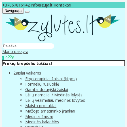
+37067816142
info@zuja.lt
Kontaktai
Navigacija
Mano paskyra
00
0
€
0
Prekių krepšelis tuščias!
Žaislai vaikams
Ergoterapiniai žaislai (kilpos)
Formelių rūšiuoklė
Gamtai draugiški žaislai
Lėlių nameliai / Medinės lėlytės
Lėlių vežimėliai, medinės lovytės
Maisto produktai
Mažojo amatininko įrankiai
Mediniai žaislai
Medinės kaladėlės