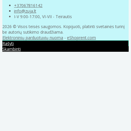
+37067816142
info@zuja.lt
I-V 9:00-17:00, VI-VII - Teirautis
2026 © Visos teisės saugomos. Kopijuoti, platinti svetainės turinį
be autorių sutikimo draudžiama.
Elektroninių parduotuvių nuoma
-
eShoprent.com
Rašyti
Skambinti