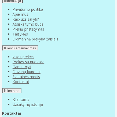
Informacija
Privatumo politika
Apie mus
Kaip užsisakyti?
Atsiskaitymo būdai
Prekių pristatymas
Taisyklės
Didmeninė prekyba žaislais
Klientų aptarnavimas
Visos prekės
Prekės su nuolaida
Gamintojai
Dovanų kuponai
Svetainės medis
Kontaktai
Klientams
Klientams
Užsakymų istorija
Kontaktai