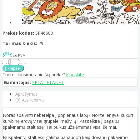
Prekės kodas:
SP46680
Turimas kiekis:
29
99
5
€
su PVM
Turite klausimų apie šią prekę?
Klauskite
Gamintojas:
SPLAT PLANET
Aprašymas
(0) Atsiliepimai
Noras spalvinti nebetelpa į popieriaus lapą? Norite lengvai sukurti
kūrybinę erdvę visai grupelei mažylių? Pasitelkite į pagalbą
spalvinamą staltiesę! Tai puikus užsiėmimas visai šeimai.
Nuspalvintą staltiesę galima panaudoti kaip dovanų pakavimo