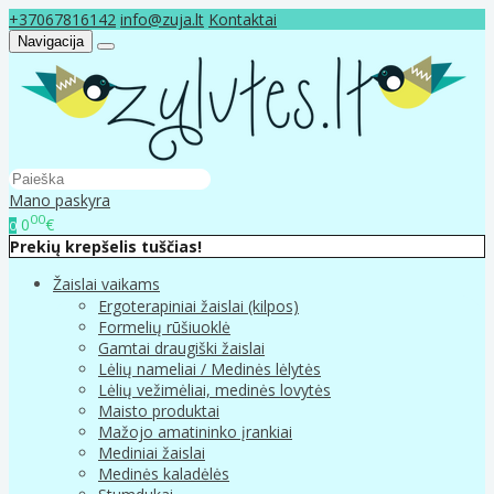
+37067816142
info@zuja.lt
Kontaktai
Navigacija
Mano paskyra
00
0
€
0
Prekių krepšelis tuščias!
Žaislai vaikams
Ergoterapiniai žaislai (kilpos)
Formelių rūšiuoklė
Gamtai draugiški žaislai
Lėlių nameliai / Medinės lėlytės
Lėlių vežimėliai, medinės lovytės
Maisto produktai
Mažojo amatininko įrankiai
Mediniai žaislai
Medinės kaladėlės