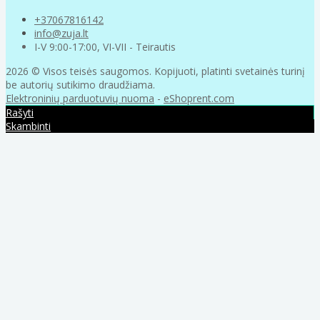
+37067816142
info@zuja.lt
I-V 9:00-17:00, VI-VII - Teirautis
2026 © Visos teisės saugomos. Kopijuoti, platinti svetainės turinį
be autorių sutikimo draudžiama.
Elektroninių parduotuvių nuoma
-
eShoprent.com
Rašyti
Skambinti