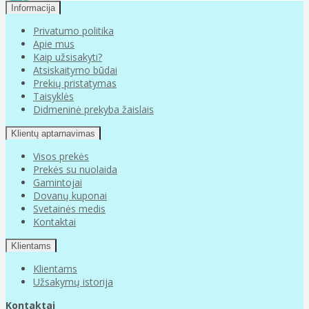
Informacija
Privatumo politika
Apie mus
Kaip užsisakyti?
Atsiskaitymo būdai
Prekių pristatymas
Taisyklės
Didmeninė prekyba žaislais
Klientų aptarnavimas
Visos prekės
Prekės su nuolaida
Gamintojai
Dovanų kuponai
Svetainės medis
Kontaktai
Klientams
Klientams
Užsakymų istorija
Kontaktai