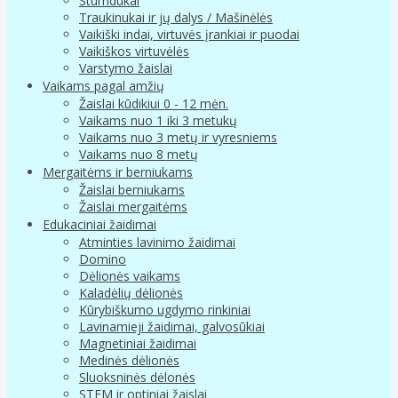
Stumdukai
Traukinukai ir jų dalys / Mašinėlės
Vaikiški indai, virtuvės įrankiai ir puodai
Vaikiškos virtuvėlės
Varstymo žaislai
Vaikams pagal amžių
Žaislai kūdikiui 0 - 12 mėn.
Vaikams nuo 1 iki 3 metukų
Vaikams nuo 3 metų ir vyresniems
Vaikams nuo 8 metų
Mergaitėms ir berniukams
Žaislai berniukams
Žaislai mergaitėms
Edukaciniai žaidimai
Atminties lavinimo žaidimai
Domino
Dėlionės vaikams
Kaladėlių dėlionės
Kūrybiškumo ugdymo rinkiniai
Lavinamieji žaidimai, galvosūkiai
Magnetiniai žaidimai
Medinės dėlionės
Sluoksninės dėlonės
STEM ir optiniai žaislai