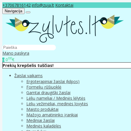
+37067816142
info@zuja.lt
Kontaktai
Navigacija
Mano paskyra
00
0
€
0
Prekių krepšelis tuščias!
Žaislai vaikams
Ergoterapiniai žaislai (kilpos)
Formelių rūšiuoklė
Gamtai draugiški žaislai
Lėlių nameliai / Medinės lėlytės
Lėlių vežimėliai, medinės lovytės
Maisto produktai
Mažojo amatininko įrankiai
Mediniai žaislai
Medinės kaladėlės