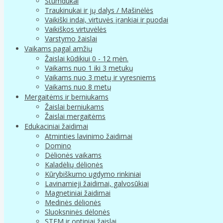
Stumdukai
Traukinukai ir jų dalys / Mašinėlės
Vaikiški indai, virtuvės įrankiai ir puodai
Vaikiškos virtuvėlės
Varstymo žaislai
Vaikams pagal amžių
Žaislai kūdikiui 0 - 12 mėn.
Vaikams nuo 1 iki 3 metukų
Vaikams nuo 3 metų ir vyresniems
Vaikams nuo 8 metų
Mergaitėms ir berniukams
Žaislai berniukams
Žaislai mergaitėms
Edukaciniai žaidimai
Atminties lavinimo žaidimai
Domino
Dėlionės vaikams
Kaladėlių dėlionės
Kūrybiškumo ugdymo rinkiniai
Lavinamieji žaidimai, galvosūkiai
Magnetiniai žaidimai
Medinės dėlionės
Sluoksninės dėlonės
STEM ir optiniai žaislai