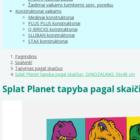
Žaidimai vaikams turintiems spec. poreikių
Konstruktoriai vaikams
Mediniai konstruktoriai
PLUS PLUS konstruktoriai
Q-BRICKS konstruktoriai
SLUBAN konstruktoriai
STAX konstruktoriai
Pagrindinis
Spalvink!
Tapymas pagal skaičius
Splat Planet tapyba pagal skaičius, DINOZAURAS 30x40 cm
Splat Planet tapyba pagal ska