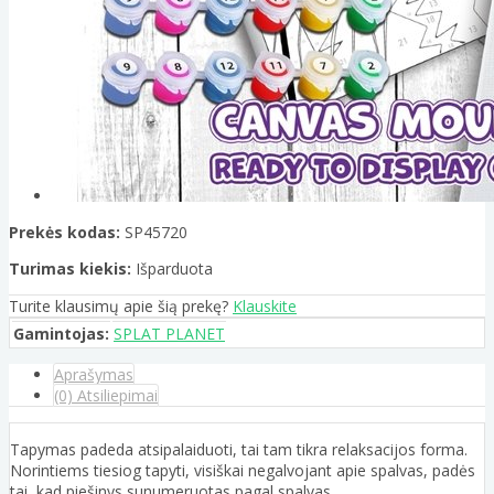
Prekės kodas:
SP45720
Turimas kiekis:
Išparduota
Turite klausimų apie šią prekę?
Klauskite
Gamintojas:
SPLAT PLANET
Aprašymas
(0) Atsiliepimai
Tapymas padeda atsipalaiduoti, tai tam tikra relaksacijos forma.
Norintiems tiesiog tapyti, visiškai negalvojant apie spalvas, padės
tai, kad piešinys sunumeruotas pagal spalvas.