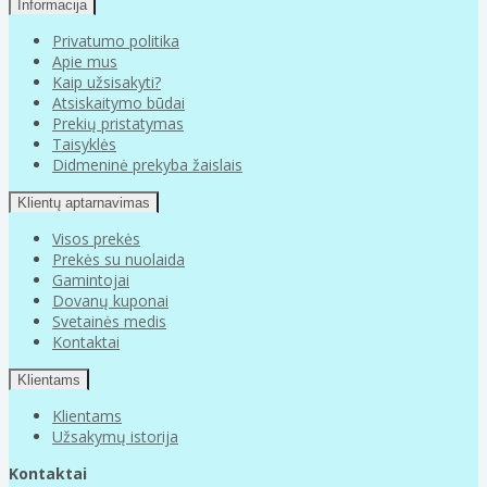
Informacija
Privatumo politika
Apie mus
Kaip užsisakyti?
Atsiskaitymo būdai
Prekių pristatymas
Taisyklės
Didmeninė prekyba žaislais
Klientų aptarnavimas
Visos prekės
Prekės su nuolaida
Gamintojai
Dovanų kuponai
Svetainės medis
Kontaktai
Klientams
Klientams
Užsakymų istorija
Kontaktai