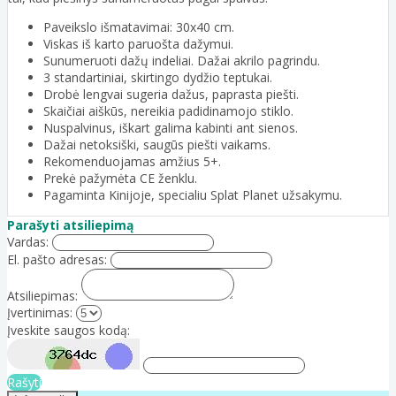
Paveikslo išmatavimai: 30x40 cm.
Viskas iš karto paruošta dažymui.
Sunumeruoti dažų indeliai. Dažai akrilo pagrindu.
3 standartiniai, skirtingo dydžio teptukai.
Drobė lengvai sugeria dažus, paprasta piešti.
Skaičiai aiškūs, nereikia padidinamojo stiklo.
Nuspalvinus, iškart galima kabinti ant sienos.
Dažai netoksiški, saugūs piešti vaikams.
Rekomenduojamas amžius 5+.
Prekė pažymėta CE ženklu.
Pagaminta Kinijoje, specialiu Splat Planet užsakymu.
Parašyti atsiliepimą
Vardas:
El. pašto adresas:
Atsiliepimas:
Įvertinimas:
Įveskite saugos kodą:
Rašyti