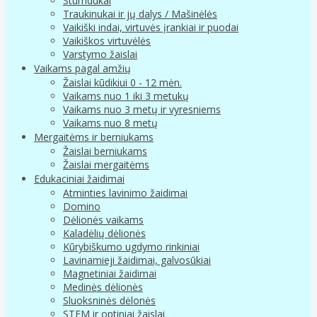
Stumdukai
Traukinukai ir jų dalys / Mašinėlės
Vaikiški indai, virtuvės įrankiai ir puodai
Vaikiškos virtuvėlės
Varstymo žaislai
Vaikams pagal amžių
Žaislai kūdikiui 0 - 12 mėn.
Vaikams nuo 1 iki 3 metukų
Vaikams nuo 3 metų ir vyresniems
Vaikams nuo 8 metų
Mergaitėms ir berniukams
Žaislai berniukams
Žaislai mergaitėms
Edukaciniai žaidimai
Atminties lavinimo žaidimai
Domino
Dėlionės vaikams
Kaladėlių dėlionės
Kūrybiškumo ugdymo rinkiniai
Lavinamieji žaidimai, galvosūkiai
Magnetiniai žaidimai
Medinės dėlionės
Sluoksninės dėlonės
STEM ir optiniai žaislai