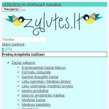
+37067816142
info@zuja.lt
Kontaktai
Navigacija
Mano paskyra
00
0
€
0
Prekių krepšelis tuščias!
Žaislai vaikams
Ergoterapiniai žaislai (kilpos)
Formelių rūšiuoklė
Gamtai draugiški žaislai
Lėlių nameliai / Medinės lėlytės
Lėlių vežimėliai, medinės lovytės
Maisto produktai
Mažojo amatininko įrankiai
Mediniai žaislai
Medinės kaladėlės