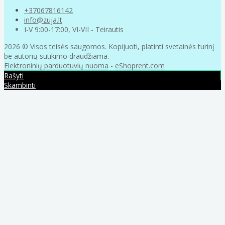
+37067816142
info@zuja.lt
I-V 9:00-17:00, VI-VII - Teirautis
2026 © Visos teisės saugomos. Kopijuoti, platinti svetainės turinį
be autorių sutikimo draudžiama.
Elektroninių parduotuvių nuoma
-
eShoprent.com
Rašyti
Skambinti