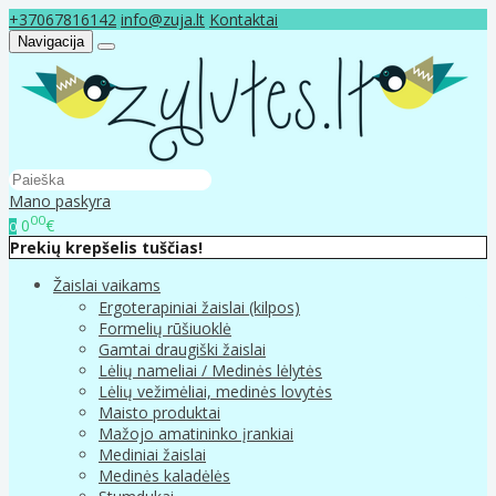
+37067816142
info@zuja.lt
Kontaktai
Navigacija
Mano paskyra
00
0
€
0
Prekių krepšelis tuščias!
Žaislai vaikams
Ergoterapiniai žaislai (kilpos)
Formelių rūšiuoklė
Gamtai draugiški žaislai
Lėlių nameliai / Medinės lėlytės
Lėlių vežimėliai, medinės lovytės
Maisto produktai
Mažojo amatininko įrankiai
Mediniai žaislai
Medinės kaladėlės