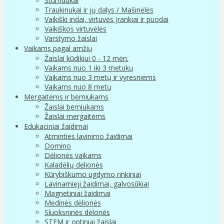
Stumdukai
Traukinukai ir jų dalys / Mašinėlės
Vaikiški indai, virtuvės įrankiai ir puodai
Vaikiškos virtuvėlės
Varstymo žaislai
Vaikams pagal amžių
Žaislai kūdikiui 0 - 12 mėn.
Vaikams nuo 1 iki 3 metukų
Vaikams nuo 3 metų ir vyresniems
Vaikams nuo 8 metų
Mergaitėms ir berniukams
Žaislai berniukams
Žaislai mergaitėms
Edukaciniai žaidimai
Atminties lavinimo žaidimai
Domino
Dėlionės vaikams
Kaladėlių dėlionės
Kūrybiškumo ugdymo rinkiniai
Lavinamieji žaidimai, galvosūkiai
Magnetiniai žaidimai
Medinės dėlionės
Sluoksninės dėlonės
STEM ir optiniai žaislai