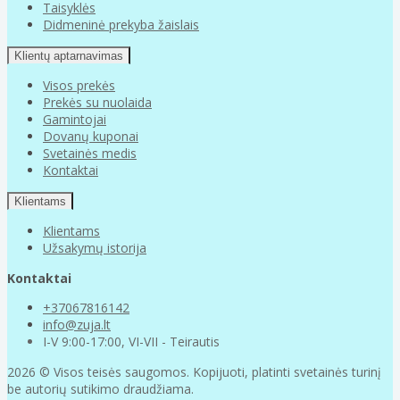
Taisyklės
Didmeninė prekyba žaislais
Klientų aptarnavimas
Visos prekės
Prekės su nuolaida
Gamintojai
Dovanų kuponai
Svetainės medis
Kontaktai
Klientams
Klientams
Užsakymų istorija
Kontaktai
+37067816142
info@zuja.lt
I-V 9:00-17:00, VI-VII - Teirautis
2026 © Visos teisės saugomos. Kopijuoti, platinti svetainės turinį
be autorių sutikimo draudžiama.