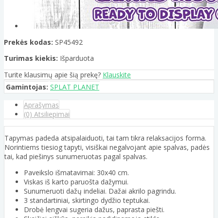
Prekės kodas:
SP45492
Turimas kiekis:
Išparduota
Turite klausimų apie šią prekę?
Klauskite
Gamintojas:
SPLAT PLANET
Aprašymas
(0) Atsiliepimai
Tapymas padeda atsipalaiduoti, tai tam tikra relaksacijos forma.
Norintiems tiesiog tapyti, visiškai negalvojant apie spalvas, padės
tai, kad piešinys sunumeruotas pagal spalvas.
Paveikslo išmatavimai: 30x40 cm.
Viskas iš karto paruošta dažymui.
Sunumeruoti dažų indeliai. Dažai akrilo pagrindu.
3 standartiniai, skirtingo dydžio teptukai.
Drobė lengvai sugeria dažus, paprasta piešti.