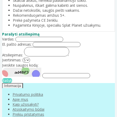
Skaičiai aiškūs, nereikia padidinamojo stiklo.
Nuspalvinus, iškart galima kabinti ant sienos.
Dažai netoksiški, saugūs piešti vaikams.
Rekomenduojamas amžius 5+.
Prekė pažymėta CE ženklu.
Pagaminta Kinijoje, specialiu Splat Planet užsakymu.
Parašyti atsiliepimą
Vardas:
El. pašto adresas:
Atsiliepimas:
Įvertinimas:
Įveskite saugos kodą:
Rašyti
Informacija
Privatumo politika
Apie mus
Kaip užsisakyti?
Atsiskaitymo būdai
Prekių pristatymas