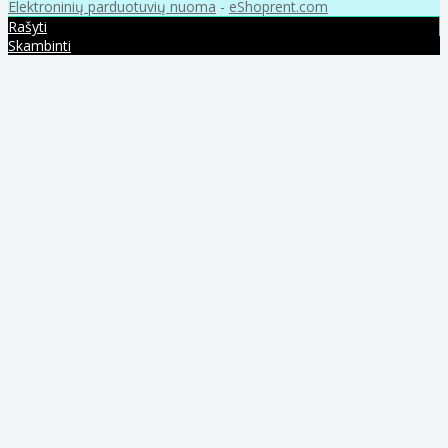
Elektroninių parduotuvių nuoma
-
eShoprent.com
Rašyti
Skambinti