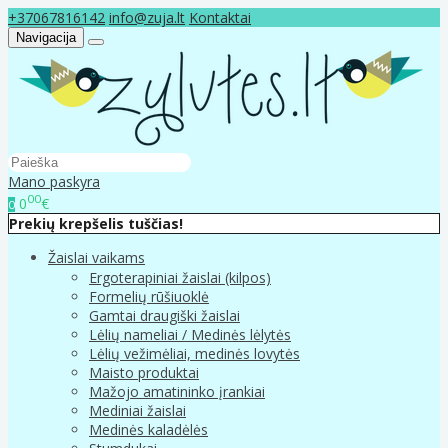
+37067816142
info@zuja.lt
Kontaktai
Navigacija
Mano paskyra
00
0
€
0
Prekių krepšelis tuščias!
Žaislai vaikams
Ergoterapiniai žaislai (kilpos)
Formelių rūšiuoklė
Gamtai draugiški žaislai
Lėlių nameliai / Medinės lėlytės
Lėlių vežimėliai, medinės lovytės
Maisto produktai
Mažojo amatininko įrankiai
Mediniai žaislai
Medinės kaladėlės