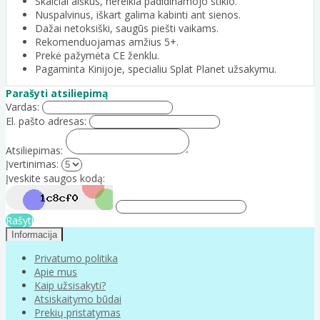
Skaičiai aiškūs, nereikia padidinamojo stiklo.
Nuspalvinus, iškart galima kabinti ant sienos.
Dažai netoksiški, saugūs piešti vaikams.
Rekomenduojamas amžius 5+.
Prekė pažymėta CE ženklu.
Pagaminta Kinijoje, specialiu Splat Planet užsakymu.
Parašyti atsiliepimą
Vardas:
El. pašto adresas:
Atsiliepimas:
Įvertinimas:
Įveskite saugos kodą:
Rašyti
Informacija
Privatumo politika
Apie mus
Kaip užsisakyti?
Atsiskaitymo būdai
Prekių pristatymas