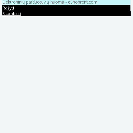
Elektroninių parduotuvių nuoma
-
eShoprent.com
Rašyti
Skambinti