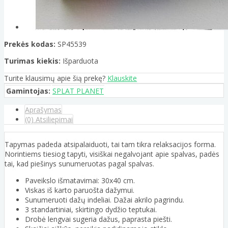
Prekės kodas:
SP45539
Turimas kiekis:
Išparduota
Turite klausimų apie šią prekę?
Klauskite
Gamintojas:
SPLAT PLANET
Aprašymas
(0) Atsiliepimai
Tapymas padeda atsipalaiduoti, tai tam tikra relaksacijos forma.
Norintiems tiesiog tapyti, visiškai negalvojant apie spalvas, padės
tai, kad piešinys sunumeruotas pagal spalvas.
Paveikslo išmatavimai: 30x40 cm.
Viskas iš karto paruošta dažymui.
Sunumeruoti dažų indeliai. Dažai akrilo pagrindu.
3 standartiniai, skirtingo dydžio teptukai.
Drobė lengvai sugeria dažus, paprasta piešti.