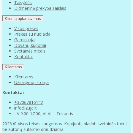
Taisyklės
Didmeninė prekyba žaislais
Klientų aptarnavimas
Visos prekės
Prekės su nuolaida
Gamintojai
Dovanų kuponai
Svetainės medis
Kontaktai
Klientams
Klientams
Užsakymų istorija
Kontaktai
+37067816142
info@zuja.lt
I-V 9:00-17:00, VI-VII - Teirautis
2026 © Visos teisės saugomos. Kopijuoti, platinti svetainės turinį
be autorių sutikimo draudžiama.