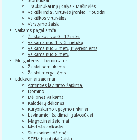
Stumdukai
Traukinukai ir jų dalys / Mašinėlės
Vaikiški indai, virtuvės įrankiai ir puodai
Vaikiškos virtuvėlės
Varstymo žaislai
Vaikams pagal amžių
Žaislai kūdikiui 0 - 12 mėn.
Vaikams nuo 1 iki 3 metukų
Vaikams nuo 3 metų ir vyresniems
Vaikams nuo 8 metų
Mergaitėms ir berniukams
Žaislai berniukams
Žaislai mergaitėms
Edukaciniai žaidimai
Atminties lavinimo žaidimai
Domino
Dėlionės vaikams
Kaladėlių dėlionės
Kūrybiškumo ugdymo rinkiniai
Lavinamieji žaidimai, galvosūkiai
Magnetiniai žaidimai
Medinės dėlionės
Sluoksninės dėlonės
STEM ir optiniai žaislai