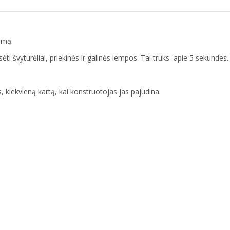
imą.
ėti švyturėliai, priekinės ir galinės lempos. Tai truks apie 5 sekundes.
 kiekvieną kartą, kai konstruotojas jas pajudina.