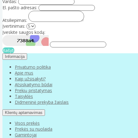
Vardas:
El. pašto adresas:
Atsiliepimas:
Įvertinimas:
Įveskite saugos kodą:
Rašyti
Informacija
Privatumo politika
Apie mus
Kaip užsisakyti?
Atsiskaitymo būdai
Prekių pristatymas
Taisyklės
Didmeninė prekyba žaislais
Klientų aptarnavimas
Visos prekės
Prekės su nuolaida
Gamintojai