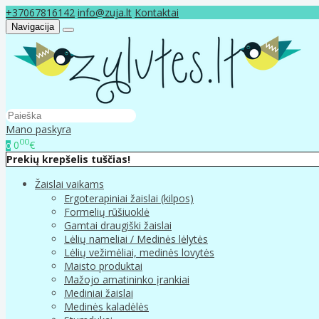
+37067816142
info@zuja.lt
Kontaktai
Navigacija
Mano paskyra
00
0
€
0
Prekių krepšelis tuščias!
Žaislai vaikams
Ergoterapiniai žaislai (kilpos)
Formelių rūšiuoklė
Gamtai draugiški žaislai
Lėlių nameliai / Medinės lėlytės
Lėlių vežimėliai, medinės lovytės
Maisto produktai
Mažojo amatininko įrankiai
Mediniai žaislai
Medinės kaladėlės