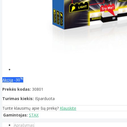
%
Akcija
-30
Prekės kodas:
30801
Turimas kiekis:
Išparduota
Turite klausimų apie šią prekę?
Klauskite
Gamintojas:
STAX
Aprašymas