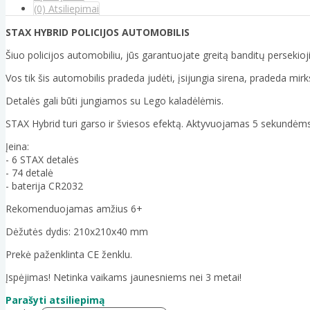
(0) Atsiliepimai
STAX HYBRID POLICIJOS AUTOMOBILIS
Šiuo policijos automobiliu, jūs garantuojate greitą banditų persekioj
Vos tik šis automobilis pradeda judėti, įsijungia sirena, pradeda mirks
Detalės gali būti jungiamos su Lego kaladėlėmis.
STAX Hybrid turi garso ir šviesos efektą. Aktyvuojamas 5 sekundėms,
Įeina:
- 6 STAX detalės
- 74 detalė
- baterija CR2032
Rekomenduojamas amžius 6+
Dėžutės dydis: 210x210x40 mm
Prekė paženklinta CE ženklu.
Įspėjimas! Netinka vaikams jaunesniems nei 3 metai!
Parašyti atsiliepimą