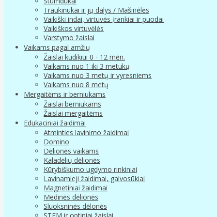
Stumdukai
Traukinukai ir jų dalys / Mašinėlės
Vaikiški indai, virtuvės įrankiai ir puodai
Vaikiškos virtuvėlės
Varstymo žaislai
Vaikams pagal amžių
Žaislai kūdikiui 0 - 12 mėn.
Vaikams nuo 1 iki 3 metukų
Vaikams nuo 3 metų ir vyresniems
Vaikams nuo 8 metų
Mergaitėms ir berniukams
Žaislai berniukams
Žaislai mergaitėms
Edukaciniai žaidimai
Atminties lavinimo žaidimai
Domino
Dėlionės vaikams
Kaladėlių dėlionės
Kūrybiškumo ugdymo rinkiniai
Lavinamieji žaidimai, galvosūkiai
Magnetiniai žaidimai
Medinės dėlionės
Sluoksninės dėlonės
STEM ir optiniai žaislai