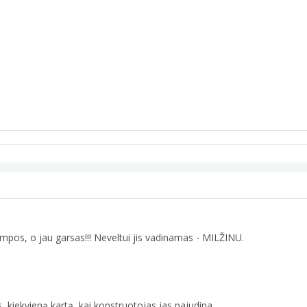
 lempos, o jau garsas!!! Neveltui jis vadinamas - MILŽINU.
 kiekvieną kartą, kai konstruotojas jas pajudina.