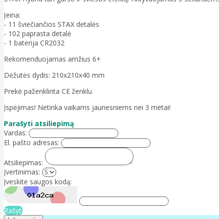
Įeina:
- 11 šviečiančios STAX detalės
- 102 paprasta detalė
- 1 baterija CR2032
Rekomenduojamas amžius 6+
Dėžutės dydis: 210x210x40 mm
Prekė paženklinta CE ženklu.
Įspėjimas! Netinka vaikams jaunesniems nei 3 metai!
Parašyti atsiliepimą
Vardas:
El. pašto adresas:
Atsiliepimas:
Įvertinimas:
Įveskite saugos kodą:
Rašyti