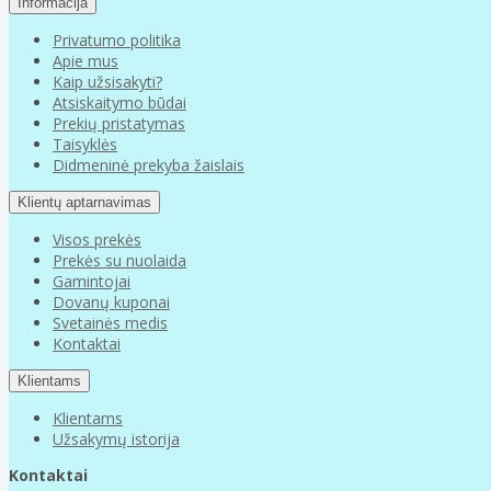
Informacija
Privatumo politika
Apie mus
Kaip užsisakyti?
Atsiskaitymo būdai
Prekių pristatymas
Taisyklės
Didmeninė prekyba žaislais
Klientų aptarnavimas
Visos prekės
Prekės su nuolaida
Gamintojai
Dovanų kuponai
Svetainės medis
Kontaktai
Klientams
Klientams
Užsakymų istorija
Kontaktai