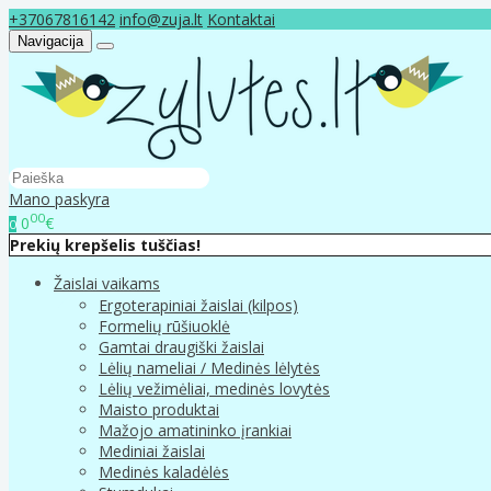
+37067816142
info@zuja.lt
Kontaktai
Navigacija
Mano paskyra
00
0
€
0
Prekių krepšelis tuščias!
Žaislai vaikams
Ergoterapiniai žaislai (kilpos)
Formelių rūšiuoklė
Gamtai draugiški žaislai
Lėlių nameliai / Medinės lėlytės
Lėlių vežimėliai, medinės lovytės
Maisto produktai
Mažojo amatininko įrankiai
Mediniai žaislai
Medinės kaladėlės