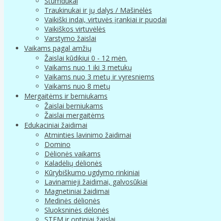
Stumdukai
Traukinukai ir jų dalys / Mašinėlės
Vaikiški indai, virtuvės įrankiai ir puodai
Vaikiškos virtuvėlės
Varstymo žaislai
Vaikams pagal amžių
Žaislai kūdikiui 0 - 12 mėn.
Vaikams nuo 1 iki 3 metukų
Vaikams nuo 3 metų ir vyresniems
Vaikams nuo 8 metų
Mergaitėms ir berniukams
Žaislai berniukams
Žaislai mergaitėms
Edukaciniai žaidimai
Atminties lavinimo žaidimai
Domino
Dėlionės vaikams
Kaladėlių dėlionės
Kūrybiškumo ugdymo rinkiniai
Lavinamieji žaidimai, galvosūkiai
Magnetiniai žaidimai
Medinės dėlionės
Sluoksninės dėlonės
STEM ir optiniai žaislai