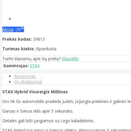
%
Akcija
-29
Prekės kodas:
39813
Turimas kiekis:
Išparduota
Turite klausimų apie šią prekę?
Klauskite
Gamintojas:
STAX
Aprašymas
(0) Atsiliepimai
STAX Hybrid Visureigis Milžinas
Vos tik šis automobilis pradeda judėti, įsijungia priekinės ir galinės
Garsas ir šviesa sklis apie 5 sekundes.
Detalės gali būti jungiamos su Lego kaladėlėmis.
STAX Hybrid turi garso ir šviesos efektą. Aktyvuojamas 5 sekundėms,