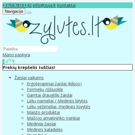
+37067816142
info@zuja.lt
Kontaktai
Navigacija
Mano paskyra
00
0
€
0
Prekių krepšelis tuščias!
Žaislai vaikams
Ergoterapiniai žaislai (kilpos)
Formelių rūšiuoklė
Gamtai draugiški žaislai
Lėlių nameliai / Medinės lėlytės
Lėlių vežimėliai, medinės lovytės
Maisto produktai
Mažojo amatininko įrankiai
Mediniai žaislai
Medinės kaladėlės