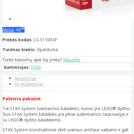
%
Akcija
-60
Prekės kodas:
LS-S11003P
Turimas kiekis:
Išparduota
Turite klausimų apie šią prekę?
Klauskite
Gamintojas:
STAX
Aprašymas
(0) Atsiliepimai
Pažeista pakuotė.
Tai STAX System šviečiančios kaladėlės, kurios yra LEGO® dydžio.
Šios STAX System kaladėlės yra pilnai suderinamos tarpusavyje ir
su LEGO® dydžio kaladėlėmis.
STAX System konstruktoriai skirti įvairaus amžiaus vaikams ir gali