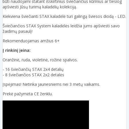
būti naudojami statant išskirtinius šviečiančius kūrinius ar tiesiog
apšviesti Jūsų turimą kaladėlių kolekciją.
Kiekviena šviečianti STAX kaladėlė turi galingą šviesos diodą - LED.
Šviečiančios STAX System kaladėlės leidžia jums apšviesti savo
žaidimų pasaulį!
Rekomenduojamas amžius 6+
Į rinkinį įeina:
Oranžinė, ruda, violetinė, rožinė spalvos.
- 16 šviečiančių STAX 2x4 detalių
- 8 šviečiančios STAX 2x2 detalės
Įspėjimas! Netinka jaunesniems nei 3 metų vaikams.
Prekė pažymėta CE ženklu.