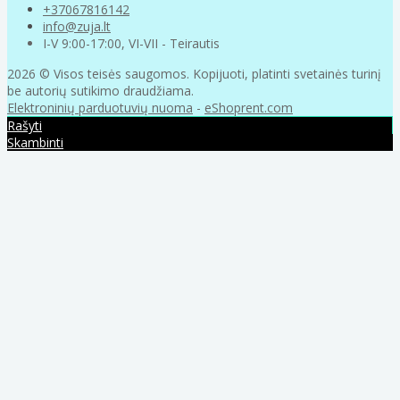
+37067816142
info@zuja.lt
I-V 9:00-17:00, VI-VII - Teirautis
2026 © Visos teisės saugomos. Kopijuoti, platinti svetainės turinį
be autorių sutikimo draudžiama.
Elektroninių parduotuvių nuoma
-
eShoprent.com
Rašyti
Skambinti