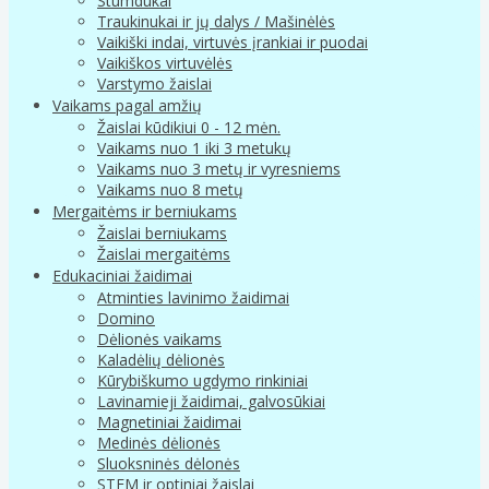
Stumdukai
Traukinukai ir jų dalys / Mašinėlės
Vaikiški indai, virtuvės įrankiai ir puodai
Vaikiškos virtuvėlės
Varstymo žaislai
Vaikams pagal amžių
Žaislai kūdikiui 0 - 12 mėn.
Vaikams nuo 1 iki 3 metukų
Vaikams nuo 3 metų ir vyresniems
Vaikams nuo 8 metų
Mergaitėms ir berniukams
Žaislai berniukams
Žaislai mergaitėms
Edukaciniai žaidimai
Atminties lavinimo žaidimai
Domino
Dėlionės vaikams
Kaladėlių dėlionės
Kūrybiškumo ugdymo rinkiniai
Lavinamieji žaidimai, galvosūkiai
Magnetiniai žaidimai
Medinės dėlionės
Sluoksninės dėlonės
STEM ir optiniai žaislai