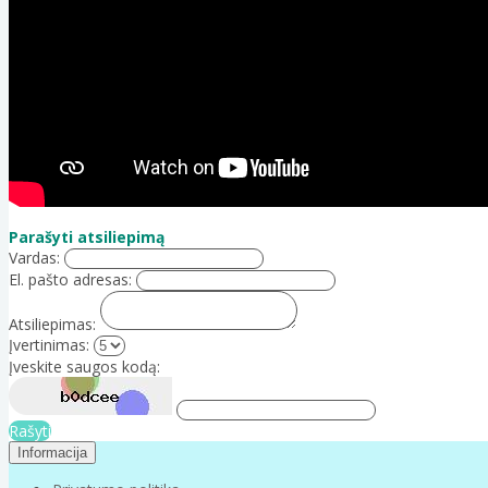
Parašyti atsiliepimą
Vardas:
El. pašto adresas:
Atsiliepimas:
Įvertinimas:
Įveskite saugos kodą:
Rašyti
Informacija