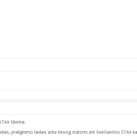
TAX žibintai.
laidais, prailginimo laidais arba tiesiog statomi ant šviečiančios STAX 