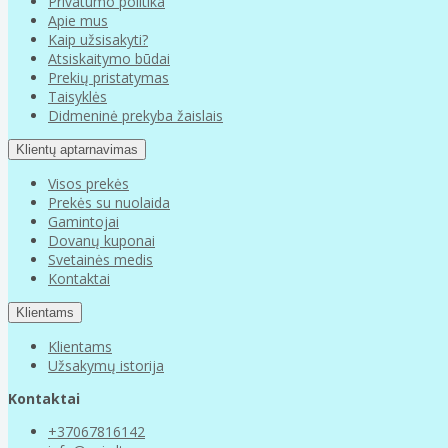
Privatumo politika
Apie mus
Kaip užsisakyti?
Atsiskaitymo būdai
Prekių pristatymas
Taisyklės
Didmeninė prekyba žaislais
Klientų aptarnavimas
Visos prekės
Prekės su nuolaida
Gamintojai
Dovanų kuponai
Svetainės medis
Kontaktai
Klientams
Klientams
Užsakymų istorija
Kontaktai
+37067816142