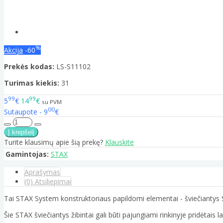
%
Akcija
-60
Prekės kodas:
LS-S11102
Turimas kiekis:
31
99
99
5
€
14
€
su PVM
00
Sutaupote - 9
€
Turite klausimų apie šią prekę?
Klauskite
Gamintojas:
STAX
Aprašymas
(0) Atsiliepimai
Tai STAX System konstruktoriaus papildomi elementai - šviečiantys S
Šie STAX šviečiantys žibintai gali būti pajungiami rinkinyje pridėtais 