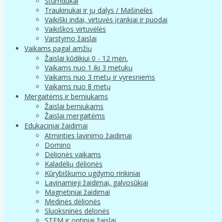
Stumdukai
Traukinukai ir jų dalys / Mašinėlės
Vaikiški indai, virtuvės įrankiai ir puodai
Vaikiškos virtuvėlės
Varstymo žaislai
Vaikams pagal amžių
Žaislai kūdikiui 0 - 12 mėn.
Vaikams nuo 1 iki 3 metukų
Vaikams nuo 3 metų ir vyresniems
Vaikams nuo 8 metų
Mergaitėms ir berniukams
Žaislai berniukams
Žaislai mergaitėms
Edukaciniai žaidimai
Atminties lavinimo žaidimai
Domino
Dėlionės vaikams
Kaladėlių dėlionės
Kūrybiškumo ugdymo rinkiniai
Lavinamieji žaidimai, galvosūkiai
Magnetiniai žaidimai
Medinės dėlionės
Sluoksninės dėlonės
STEM ir optiniai žaislai