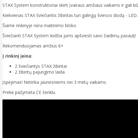
STAX System konstruktoriai skirti įvairaus amžiaus vaikams ir gali būti
Kiekvienas STAX šviečiantis žibintas turi galingą šviesos diodą - LED.
Šiame rinkinyje nėra maitinimo bloko.
Šviečianti STAX System leidžia jums apšviesti savo žaidimų pasaulį!
Rekomenduojamas amžius 6+
Į rinkinį įeina:
2 šviečiantys STAX žibintai
2 žibintų pajungimo laida
Įspėjimas! Netinka jaunesniems nei 3 metų vaikams.
Prekė pažymėta CE ženklu.