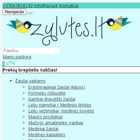
+37067816142
info@zuja.lt
Kontaktai
Navigacija
Mano paskyra
00
0
€
0
Prekių krepšelis tuščias!
Žaislai vaikams
Ergoterapiniai žaislai (kilpos)
Formelių rūšiuoklė
Gamtai draugiški žaislai
Lėlių nameliai / Medinės lėlytės
Lėlių vežimėliai, medinės lovytės
Maisto produktai
Mažojo amatininko įrankiai
Mediniai žaislai
Medinės kaladėlės