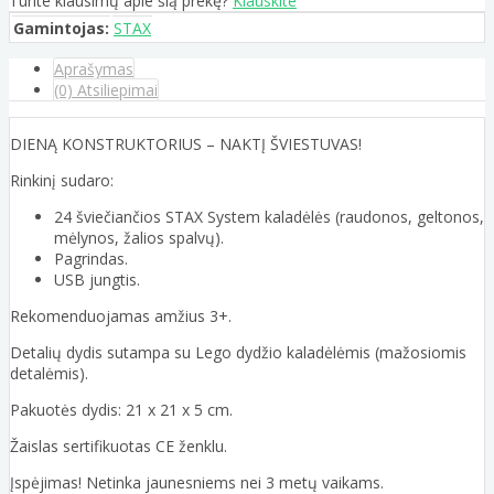
Turite klausimų apie šią prekę?
Klauskite
Gamintojas:
STAX
Aprašymas
(0) Atsiliepimai
DIENĄ KONSTRUKTORIUS – NAKTĮ ŠVIESTUVAS!
Rinkinį sudaro:
24 šviečiančios STAX System kaladėlės (raudonos, geltonos,
mėlynos, žalios spalvų).
Pagrindas.
USB jungtis.
Rekomenduojamas amžius 3+.
Detalių dydis sutampa su Lego dydžio kaladėlėmis (mažosiomis
detalėmis).
Pakuotės dydis: 21 x 21 x 5 cm.
Žaislas sertifikuotas CE ženklu.
Įspėjimas! Netinka jaunesniems nei 3 metų vaikams.