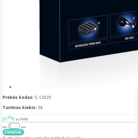
Prekės kodas:
S-12025
Turimas kiekis:
56
99
21
€
su PVM