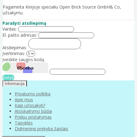
Pagaminta Kinijoje specialiu Open Brick Source GmbH& Co,
užsakymu.
Parašyti atsiliepimą
Vardas:
El. pašto adresas:
Atsiliepimas:
Įvertinimas:
Įveskite saugos kodą:
Rašyti
Informacija
Privatumo politika
Apie mus
Kaip užsisakyti?
Atsiskaitymo būdai
Prekių pristatymas
Taisyklės
Didmeninė prekyba žaislais