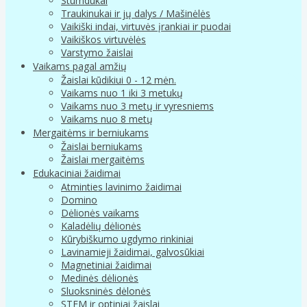
Stumdukai
Traukinukai ir jų dalys / Mašinėlės
Vaikiški indai, virtuvės įrankiai ir puodai
Vaikiškos virtuvėlės
Varstymo žaislai
Vaikams pagal amžių
Žaislai kūdikiui 0 - 12 mėn.
Vaikams nuo 1 iki 3 metukų
Vaikams nuo 3 metų ir vyresniems
Vaikams nuo 8 metų
Mergaitėms ir berniukams
Žaislai berniukams
Žaislai mergaitėms
Edukaciniai žaidimai
Atminties lavinimo žaidimai
Domino
Dėlionės vaikams
Kaladėlių dėlionės
Kūrybiškumo ugdymo rinkiniai
Lavinamieji žaidimai, galvosūkiai
Magnetiniai žaidimai
Medinės dėlionės
Sluoksninės dėlonės
STEM ir optiniai žaislai