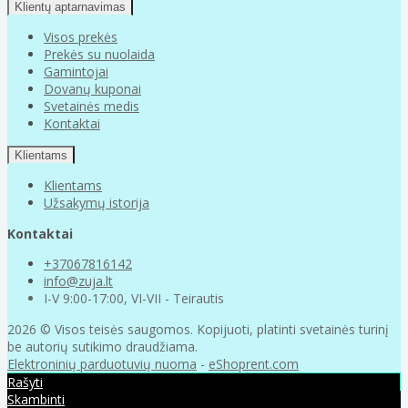
Klientų aptarnavimas
Visos prekės
Prekės su nuolaida
Gamintojai
Dovanų kuponai
Svetainės medis
Kontaktai
Klientams
Klientams
Užsakymų istorija
Kontaktai
+37067816142
info@zuja.lt
I-V 9:00-17:00, VI-VII - Teirautis
2026 © Visos teisės saugomos. Kopijuoti, platinti svetainės turinį
be autorių sutikimo draudžiama.
Elektroninių parduotuvių nuoma
-
eShoprent.com
Rašyti
Skambinti