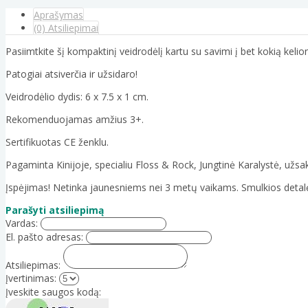
Aprašymas
(0) Atsiliepimai
Pasiimtkite šį kompaktinį veidrodėlį kartu su savimi į bet kokią kelionę i
Patogiai atsiverčia ir užsidaro!
Veidrodėlio dydis: 6 x 7.5 x 1 cm.
Rekomenduojamas amžius 3+.
Sertifikuotas CE ženklu.
Pagaminta Kinijoje, specialiu Floss & Rock, Jungtinė Karalystė, užs
Įspėjimas! Netinka jaunesniems nei 3 metų vaikams. Smulkios detal
Parašyti atsiliepimą
Vardas:
El. pašto adresas:
Atsiliepimas:
Įvertinimas:
Įveskite saugos kodą: