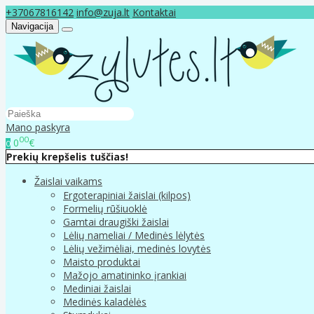
+37067816142
info@zuja.lt
Kontaktai
Navigacija
Mano paskyra
00
0
€
0
Prekių krepšelis tuščias!
Žaislai vaikams
Ergoterapiniai žaislai (kilpos)
Formelių rūšiuoklė
Gamtai draugiški žaislai
Lėlių nameliai / Medinės lėlytės
Lėlių vežimėliai, medinės lovytės
Maisto produktai
Mažojo amatininko įrankiai
Mediniai žaislai
Medinės kaladėlės