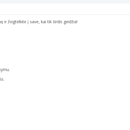
r žvigtelkite į save, kai tik širdis geidžia!
akymu.
ės.