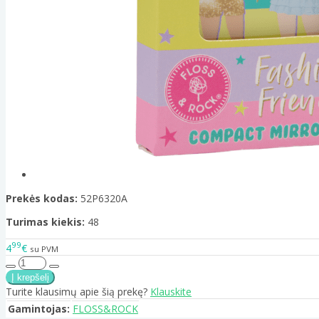
Prekės kodas:
52P6320A
Turimas kiekis:
48
99
4
€
su PVM
Turite klausimų apie šią prekę?
Klauskite
Gamintojas:
FLOSS&ROCK