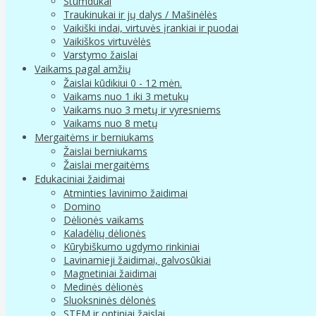
Stumdukai
Traukinukai ir jų dalys / Mašinėlės
Vaikiški indai, virtuvės įrankiai ir puodai
Vaikiškos virtuvėlės
Varstymo žaislai
Vaikams pagal amžių
Žaislai kūdikiui 0 - 12 mėn.
Vaikams nuo 1 iki 3 metukų
Vaikams nuo 3 metų ir vyresniems
Vaikams nuo 8 metų
Mergaitėms ir berniukams
Žaislai berniukams
Žaislai mergaitėms
Edukaciniai žaidimai
Atminties lavinimo žaidimai
Domino
Dėlionės vaikams
Kaladėlių dėlionės
Kūrybiškumo ugdymo rinkiniai
Lavinamieji žaidimai, galvosūkiai
Magnetiniai žaidimai
Medinės dėlionės
Sluoksninės dėlonės
STEM ir optiniai žaislai