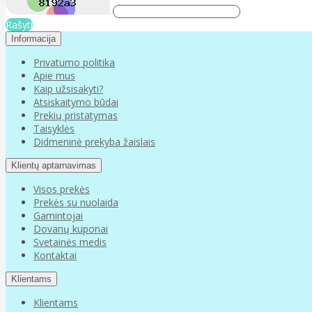
Rašyti
Informacija
Privatumo politika
Apie mus
Kaip užsisakyti?
Atsiskaitymo būdai
Prekių pristatymas
Taisyklės
Didmeninė prekyba žaislais
Klientų aptarnavimas
Visos prekės
Prekės su nuolaida
Gamintojai
Dovanų kuponai
Svetainės medis
Kontaktai
Klientams
Klientams