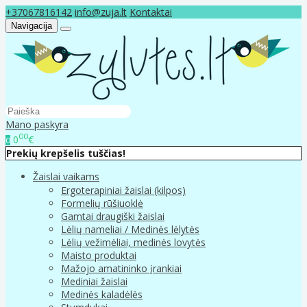
+37067816142
info@zuja.lt
Kontaktai
Navigacija
Mano paskyra
00
0
€
0
Prekių krepšelis tuščias!
Žaislai vaikams
Ergoterapiniai žaislai (kilpos)
Formelių rūšiuoklė
Gamtai draugiški žaislai
Lėlių nameliai / Medinės lėlytės
Lėlių vežimėliai, medinės lovytės
Maisto produktai
Mažojo amatininko įrankiai
Mediniai žaislai
Medinės kaladėlės