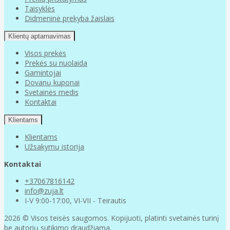
Taisyklės
Didmeninė prekyba žaislais
Klientų aptarnavimas
Visos prekės
Prekės su nuolaida
Gamintojai
Dovanų kuponai
Svetainės medis
Kontaktai
Klientams
Klientams
Užsakymų istorija
Kontaktai
+37067816142
info@zuja.lt
I-V 9:00-17:00, VI-VII - Teirautis
2026 © Visos teisės saugomos. Kopijuoti, platinti svetainės turinį
be autorių sutikimo draudžiama.