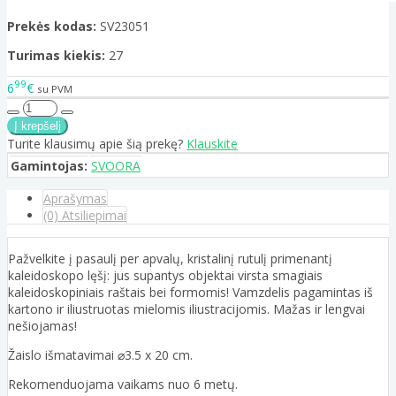
Prekės kodas:
SV23051
Turimas kiekis:
27
99
6
€
su PVM
Turite klausimų apie šią prekę?
Klauskite
Gamintojas:
SVOORA
Aprašymas
(0) Atsiliepimai
Pažvelkite į pasaulį per apvalų, kristalinį rutulį primenantį
kaleidoskopo lęšį: jus supantys objektai virsta smagiais
kaleidoskopiniais raštais bei formomis! Vamzdelis pagamintas iš
kartono ir iliustruotas mielomis iliustracijomis. Mažas ir lengvai
nešiojamas!
Žaislo išmatavimai ⌀3.5 x 20 cm.
Rekomenduojama vaikams nuo 6 metų.