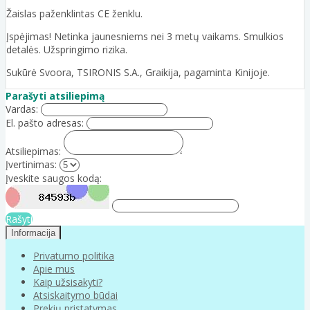
Žaislas paženklintas CE ženklu.
Įspėjimas! Netinka jaunesniems nei 3 metų vaikams. Smulkios
detalės. Užspringimo rizika.
Sukūrė Svoora, TSIRONIS S.A., Graikija, pagaminta Kinijoje.
Parašyti atsiliepimą
Vardas:
El. pašto adresas:
Atsiliepimas:
Įvertinimas:
Įveskite saugos kodą:
Rašyti
Informacija
Privatumo politika
Apie mus
Kaip užsisakyti?
Atsiskaitymo būdai
Prekių pristatymas