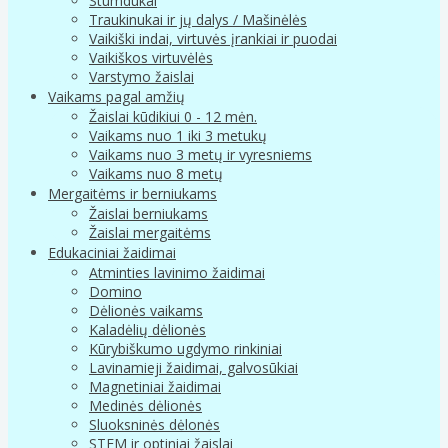
Stumdukai
Traukinukai ir jų dalys / Mašinėlės
Vaikiški indai, virtuvės įrankiai ir puodai
Vaikiškos virtuvėlės
Varstymo žaislai
Vaikams pagal amžių
Žaislai kūdikiui 0 - 12 mėn.
Vaikams nuo 1 iki 3 metukų
Vaikams nuo 3 metų ir vyresniems
Vaikams nuo 8 metų
Mergaitėms ir berniukams
Žaislai berniukams
Žaislai mergaitėms
Edukaciniai žaidimai
Atminties lavinimo žaidimai
Domino
Dėlionės vaikams
Kaladėlių dėlionės
Kūrybiškumo ugdymo rinkiniai
Lavinamieji žaidimai, galvosūkiai
Magnetiniai žaidimai
Medinės dėlionės
Sluoksninės dėlonės
STEM ir optiniai žaislai