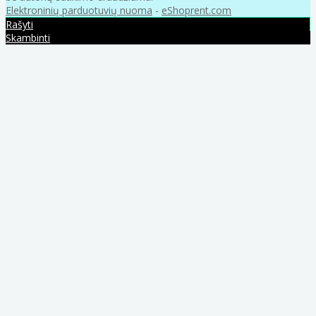
Elektroninių parduotuvių nuoma
-
eShoprent.com
Rašyti
Skambinti