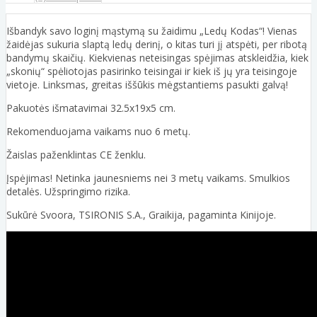
Išbandyk savo loginį mąstymą su žaidimu „Ledų Kodas“! Vienas
žaidėjas sukuria slaptą ledų derinį, o kitas turi jį atspėti, per ribotą
bandymų skaičių. Kiekvienas neteisingas spėjimas atskleidžia, kiek
„skonių“ spėliotojas pasirinko teisingai ir kiek iš jų yra teisingoje
vietoje. Linksmas, greitas iššūkis mėgstantiems pasukti galvą!
Pakuotės išmatavimai 32.5x19x5 cm.
Rekomenduojama vaikams nuo 6 metų.
Žaislas paženklintas CE ženklu.
Įspėjimas! Netinka jaunesniems nei 3 metų vaikams. Smulkios
detalės. Užspringimo rizika.
Sukūrė Svoora, TSIRONIS S.A., Graikija, pagaminta Kinijoje.