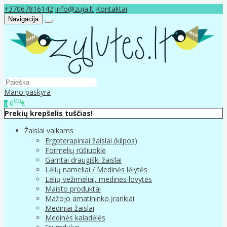
+37067816142
info@zuja.lt
Kontaktai
Navigacija
Mano paskyra
00
0
€
0
Prekių krepšelis tuščias!
Žaislai vaikams
Ergoterapiniai žaislai (kilpos)
Formelių rūšiuoklė
Gamtai draugiški žaislai
Lėlių nameliai / Medinės lėlytės
Lėlių vežimėliai, medinės lovytės
Maisto produktai
Mažojo amatininko įrankiai
Mediniai žaislai
Medinės kaladėlės