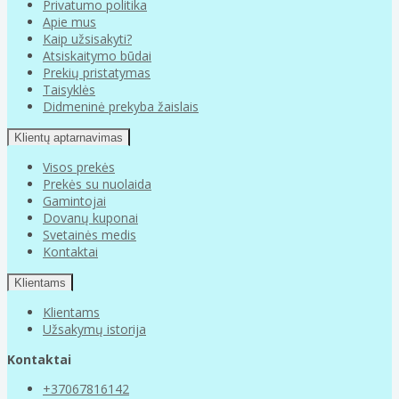
Privatumo politika
Apie mus
Kaip užsisakyti?
Atsiskaitymo būdai
Prekių pristatymas
Taisyklės
Didmeninė prekyba žaislais
Klientų aptarnavimas
Visos prekės
Prekės su nuolaida
Gamintojai
Dovanų kuponai
Svetainės medis
Kontaktai
Klientams
Klientams
Užsakymų istorija
Kontaktai
+37067816142