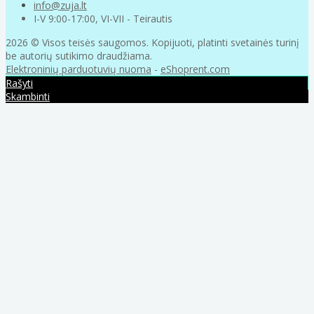
info@zuja.lt
I-V 9:00-17:00, VI-VII - Teirautis
2026 © Visos teisės saugomos. Kopijuoti, platinti svetainės turinį
be autorių sutikimo draudžiama.
Elektroninių parduotuvių nuoma
-
eShoprent.com
Rašyti
Skambinti