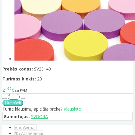
Prekės kodas:
SV23149
Turimas kiekis:
20
99
21
€
su PVM
Turite klausimų apie šią prekę?
Klauskite
Gamintojas:
SVOORA
Aprašymas
(0) Atsiliepimai