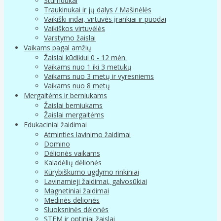
Stumdukai
Traukinukai ir jų dalys / Mašinėlės
Vaikiški indai, virtuvės įrankiai ir puodai
Vaikiškos virtuvėlės
Varstymo žaislai
Vaikams pagal amžių
Žaislai kūdikiui 0 - 12 mėn.
Vaikams nuo 1 iki 3 metukų
Vaikams nuo 3 metų ir vyresniems
Vaikams nuo 8 metų
Mergaitėms ir berniukams
Žaislai berniukams
Žaislai mergaitėms
Edukaciniai žaidimai
Atminties lavinimo žaidimai
Domino
Dėlionės vaikams
Kaladėlių dėlionės
Kūrybiškumo ugdymo rinkiniai
Lavinamieji žaidimai, galvosūkiai
Magnetiniai žaidimai
Medinės dėlionės
Sluoksninės dėlonės
STEM ir optiniai žaislai