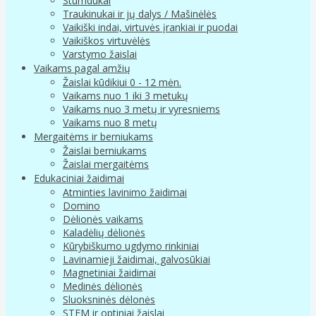
Stumdukai
Traukinukai ir jų dalys / Mašinėlės
Vaikiški indai, virtuvės įrankiai ir puodai
Vaikiškos virtuvėlės
Varstymo žaislai
Vaikams pagal amžių
Žaislai kūdikiui 0 - 12 mėn.
Vaikams nuo 1 iki 3 metukų
Vaikams nuo 3 metų ir vyresniems
Vaikams nuo 8 metų
Mergaitėms ir berniukams
Žaislai berniukams
Žaislai mergaitėms
Edukaciniai žaidimai
Atminties lavinimo žaidimai
Domino
Dėlionės vaikams
Kaladėlių dėlionės
Kūrybiškumo ugdymo rinkiniai
Lavinamieji žaidimai, galvosūkiai
Magnetiniai žaidimai
Medinės dėlionės
Sluoksninės dėlonės
STEM ir optiniai žaislai