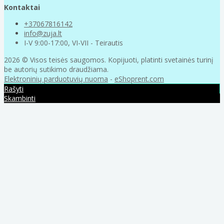
Kontaktai
+37067816142
info@zuja.lt
I-V 9:00-17:00, VI-VII - Teirautis
2026 © Visos teisės saugomos. Kopijuoti, platinti svetainės turinį
be autorių sutikimo draudžiama.
Elektroninių parduotuvių nuoma
-
eShoprent.com
Rašyti
Skambinti