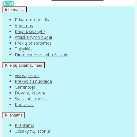
Rašyti
Informacija
Privatumo politika
Apie mus
Kaip užsisakyti?
Atsiskaitymo būdai
Prekių pristatymas
Taisyklės
Didmeninė prekyba žaislais
Klientų aptarnavimas
Visos prekės
Prekės su nuolaida
Gamintojai
Dovanų kuponai
Svetainės medis
Kontaktai
Klientams
Klientams
Užsakymų istorija