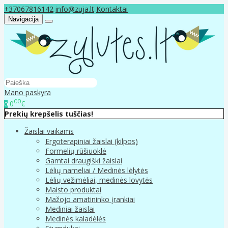
+37067816142
info@zuja.lt
Kontaktai
Navigacija
Mano paskyra
00
0
€
0
Prekių krepšelis tuščias!
Žaislai vaikams
Ergoterapiniai žaislai (kilpos)
Formelių rūšiuoklė
Gamtai draugiški žaislai
Lėlių nameliai / Medinės lėlytės
Lėlių vežimėliai, medinės lovytės
Maisto produktai
Mažojo amatininko įrankiai
Mediniai žaislai
Medinės kaladėlės