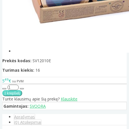
Prekės kodas:
SV12010E
Turimas kiekis:
16
49
5
€
su PVM
Turite klausimų apie šią prekę?
Klauskite
Gamintojas:
SVOORA
Aprašymas
(0) Atsiliepimai