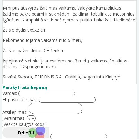
Mini pusiausvyros žaidimas vaikams. Valdykite kamuoliukus
žaidime pakreipdami ir sukinėdami žaidimą, tobulinkite motorinius
įgūdžius. Kompaktiškas ir nešiojamas, puikiai tinka žaisti kelionėse.
Žaislo dydis 9x9x2 cm.
Rekomenduojama vaikams nuo 5 metų.
Žaislas paženklintas CE ženklu.
Įspėjimas! Netinka jaunesniems nei 3 metų vaikams. Smulkios
detalės. Užspringimo rizika.
Sukūrė Svoora, TSIRONIS S.A., Graikija, pagaminta Kinijoje.
Parašyti atsiliepimą
Vardas:
El. pašto adresas:
Atsiliepimas:
Įvertinimas:
Įveskite saugos kodą: