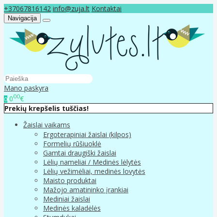
+37067816142
info@zuja.lt
Kontaktai
Navigacija
Mano paskyra
00
0
€
0
Prekių krepšelis tuščias!
Žaislai vaikams
Ergoterapiniai žaislai (kilpos)
Formelių rūšiuoklė
Gamtai draugiški žaislai
Lėlių nameliai / Medinės lėlytės
Lėlių vežimėliai, medinės lovytės
Maisto produktai
Mažojo amatininko įrankiai
Mediniai žaislai
Medinės kaladėlės