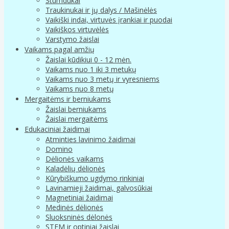
Stumdukai
Traukinukai ir jų dalys / Mašinėlės
Vaikiški indai, virtuvės įrankiai ir puodai
Vaikiškos virtuvėlės
Varstymo žaislai
Vaikams pagal amžių
Žaislai kūdikiui 0 - 12 mėn.
Vaikams nuo 1 iki 3 metukų
Vaikams nuo 3 metų ir vyresniems
Vaikams nuo 8 metų
Mergaitėms ir berniukams
Žaislai berniukams
Žaislai mergaitėms
Edukaciniai žaidimai
Atminties lavinimo žaidimai
Domino
Dėlionės vaikams
Kaladėlių dėlionės
Kūrybiškumo ugdymo rinkiniai
Lavinamieji žaidimai, galvosūkiai
Magnetiniai žaidimai
Medinės dėlionės
Sluoksninės dėlonės
STEM ir optiniai žaislai