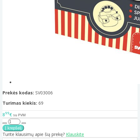
Prekės kodas:
SV03006
Turimas kiekis:
69
99
8
€
su PVM
Turite klausimų apie šią prekę?
Klauskite