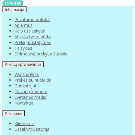
Informacija
Privatumo politika
Apie mus
Kaip užsisakyti?
Atsiskaitymo būdai
Prekių pristatymas
Taisyklės
Didmeninė prekyba žaislais
Klientų aptarnavimas
Visos prekės
Prekės su nuolaida
Gamintojai
Dovanų kuponai
Svetainės medis
Kontaktai
Klientams
Klientams
Užsakymų istorija