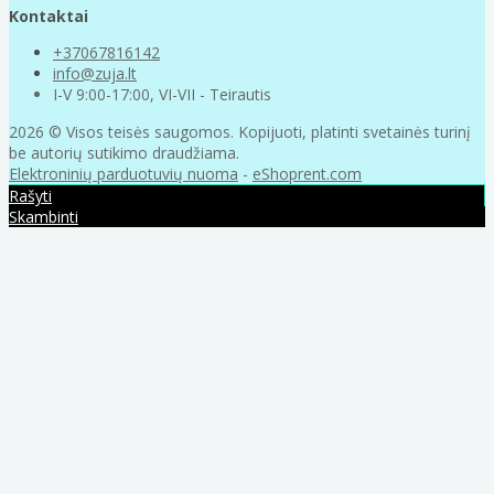
Kontaktai
+37067816142
info@zuja.lt
I-V 9:00-17:00, VI-VII - Teirautis
2026 © Visos teisės saugomos. Kopijuoti, platinti svetainės turinį
be autorių sutikimo draudžiama.
Elektroninių parduotuvių nuoma
-
eShoprent.com
Rašyti
Skambinti