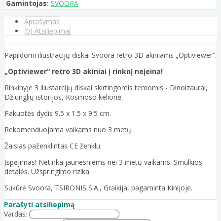
Gamintojas:
SVOORA
Aprašymas
(0) Atsiliepimai
Papildomi iliustracijų diskai Svoora retro 3D akiniams „Optiviewer“.
„Optiviewer“ retro 3D akiniai į rinknį neįeina!
Rinkinyje 3 iliustarcijų diskai skirtingomis temomis - Dinoizaurai,
Džiunglių istorijos, Kosmoso kelionė.
Pakuotės dydis 9.5 x 1.5 x 9.5 cm.
Rekomenduojama vaikams nuo 3 metų.
Žaislas paženklintas CE ženklu.
Įspėjimas! Netinka jaunesniems nei 3 metų vaikams. Smulkios
detalės. Užspringimo rizika.
Sukūrė Svoora, TSIRONIS S.A., Graikija, pagaminta Kinijoje.
Parašyti atsiliepimą
Vardas: