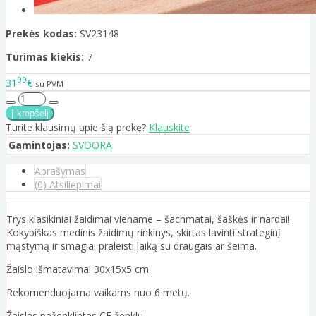
Prekės kodas:
SV23148
Turimas kiekis:
7
99
31
€
su PVM
Turite klausimų apie šią prekę?
Klauskite
Gamintojas:
SVOORA
Aprašymas
(0) Atsiliepimai
Trys klasikiniai žaidimai viename – šachmatai, šaškės ir nardai!
Kokybiškas medinis žaidimų rinkinys, skirtas lavinti strateginį
mąstymą ir smagiai praleisti laiką su draugais ar šeima.
Žaislo išmatavimai 30x15x5 cm.
Rekomenduojama vaikams nuo 6 metų.
Žaislas paženklintas CE ženklu.