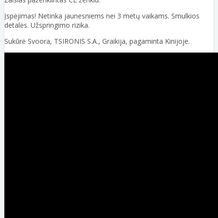
Įspėjimas! Netinka jaunesniems nei 3 metų vaikams. Smulkios
detalės. Užspringimo rizika.
Sukūrė Svoora, TSIRONIS S.A., Graikija, pagaminta Kinijoje.