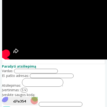
Parašyti atsiliepimą
Vardas:
El. pašto adresas:
Atsiliepimas:
Įvertinimas:
Įveskite saugos kodą: