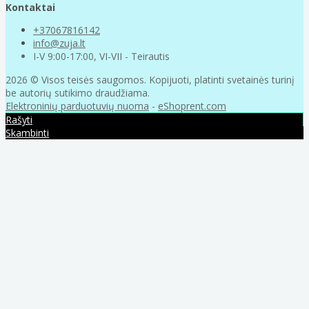
Kontaktai
+37067816142
info@zuja.lt
I-V 9:00-17:00, VI-VII - Teirautis
2026 © Visos teisės saugomos. Kopijuoti, platinti svetainės turinį
be autorių sutikimo draudžiama.
Elektroninių parduotuvių nuoma
-
eShoprent.com
Rašyti
Skambinti