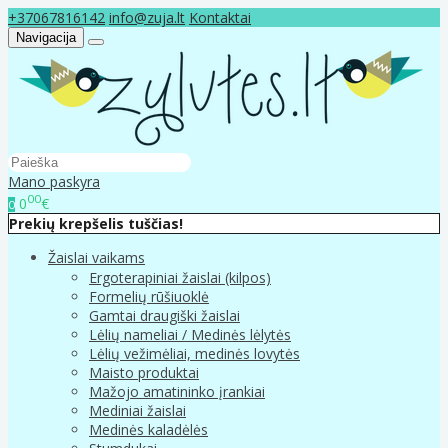
+37067816142
info@zuja.lt
Kontaktai
Navigacija
Mano paskyra
00
0
€
0
Prekių krepšelis tuščias!
Žaislai vaikams
Ergoterapiniai žaislai (kilpos)
Formelių rūšiuoklė
Gamtai draugiški žaislai
Lėlių nameliai / Medinės lėlytės
Lėlių vežimėliai, medinės lovytės
Maisto produktai
Mažojo amatininko įrankiai
Mediniai žaislai
Medinės kaladėlės