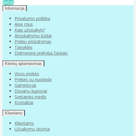
Rašyti
Informacija
Privatumo politika
Apie mus
Kaip užsisakyti?
Atsiskaitymo būdai
Prekių pristatymas
Taisyklės
Didmeninė prekyba žaislais
Klientų aptarnavimas
Visos prekės
Prekės su nuolaida
Gamintojai
Dovanų kuponai
Svetainės medis
Kontaktai
Klientams
Klientams
Užsakymų istorija