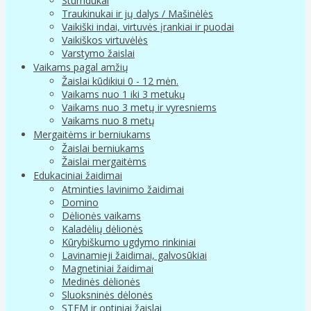
Stumdukai
Traukinukai ir jų dalys / Mašinėlės
Vaikiški indai, virtuvės įrankiai ir puodai
Vaikiškos virtuvėlės
Varstymo žaislai
Vaikams pagal amžių
Žaislai kūdikiui 0 - 12 mėn.
Vaikams nuo 1 iki 3 metukų
Vaikams nuo 3 metų ir vyresniems
Vaikams nuo 8 metų
Mergaitėms ir berniukams
Žaislai berniukams
Žaislai mergaitėms
Edukaciniai žaidimai
Atminties lavinimo žaidimai
Domino
Dėlionės vaikams
Kaladėlių dėlionės
Kūrybiškumo ugdymo rinkiniai
Lavinamieji žaidimai, galvosūkiai
Magnetiniai žaidimai
Medinės dėlionės
Sluoksninės dėlonės
STEM ir optiniai žaislai