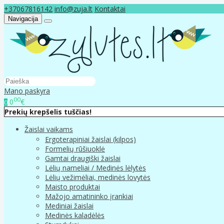
+37067816142
info@zuja.lt
Kontaktai
Navigacija
Mano paskyra
00
0
€
0
Prekių krepšelis tuščias!
Žaislai vaikams
Ergoterapiniai žaislai (kilpos)
Formelių rūšiuoklė
Gamtai draugiški žaislai
Lėlių nameliai / Medinės lėlytės
Lėlių vežimėliai, medinės lovytės
Maisto produktai
Mažojo amatininko įrankiai
Mediniai žaislai
Medinės kaladėlės