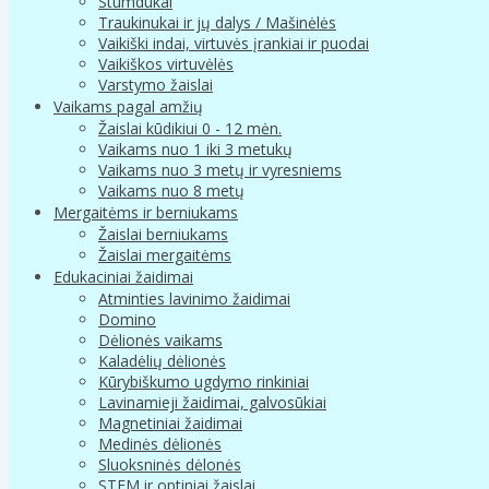
Stumdukai
Traukinukai ir jų dalys / Mašinėlės
Vaikiški indai, virtuvės įrankiai ir puodai
Vaikiškos virtuvėlės
Varstymo žaislai
Vaikams pagal amžių
Žaislai kūdikiui 0 - 12 mėn.
Vaikams nuo 1 iki 3 metukų
Vaikams nuo 3 metų ir vyresniems
Vaikams nuo 8 metų
Mergaitėms ir berniukams
Žaislai berniukams
Žaislai mergaitėms
Edukaciniai žaidimai
Atminties lavinimo žaidimai
Domino
Dėlionės vaikams
Kaladėlių dėlionės
Kūrybiškumo ugdymo rinkiniai
Lavinamieji žaidimai, galvosūkiai
Magnetiniai žaidimai
Medinės dėlionės
Sluoksninės dėlonės
STEM ir optiniai žaislai